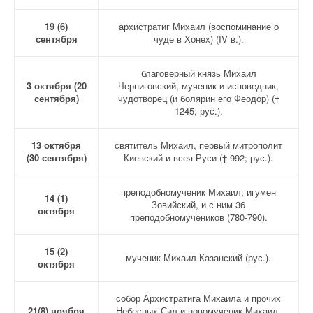
19 (6)
архистратиг Михаил (воспоминание о
сентября
чуде в Хонех) (IV в.).
благоверный князь Михаил
3 октября (20
Черниговский, мученик и исповедник,
сентября)
чудотворец (и болярин его Феодор) (†
1245; рус.).
13 октября
святитель Михаил, первый митрополит
(30 сентября)
Киевский и всея Руси († 992; рус.).
преподобномученик Михаил, игумен
14 (1)
Зовийский, и с ним 36
октября
преподобномучеников (780-790).
15 (2)
мученик Михаил Казанский (рус.).
октября
собор Архистратига Михаила и прочих
21(8) ноября
Небесных Сил и новомученик Михаил,