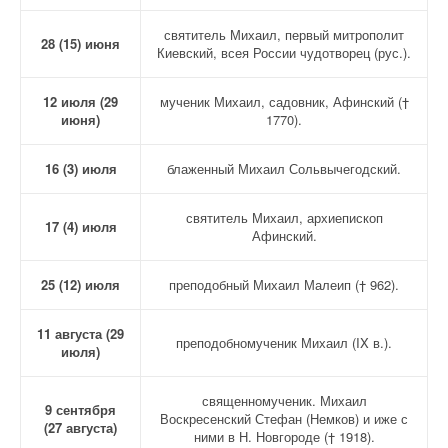
святитель Михаил, первый митрополит
28 (15) июня
Киевский, всея России чудотворец (рус.).
12 июля (29
мученик Михаил, садовник, Афинский (†
июня)
1770).
16 (3) июля
блаженный Михаил Сольвычегодский.
святитель Михаил, архиепископ
17 (4) июля
Афинский.
25 (12) июля
преподобный Михаил Малеип († 962).
11 августа (29
преподобномученик Михаил (IX в.).
июля)
священномученик. Михаил
9 сентября
Воскресенский Стефан (Немков) и иже с
(27 августа)
ними в Н. Новгороде († 1918).