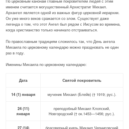
По церковным канонам главным покровителем людей с этим
именем считается могущественный Архистратиг Михаил.
Архангел является одной из важных фигур церковной иерархии.
Он уже много веков сражается со злом. Существует даже
легенда о том, что этот Ангел был рядом с Иисусом во времена,
когда христианство только начинало отстраиваться.
По православным традициям сложилось так, что День ангела
Михаила по церковному календарю можно праздновать не один
раз в году.
Именины Михаила по церковному календарю:
Дата
Святой покровитель
14 (1) января
мученик Михаил (Блейв) († 1919; рус.).
24 (11)
преподобный Михаил Клопский,
января
Новгородский († ок.1453—1456; рус.).
27 (14)
благоверный князь Михаил Черниговский