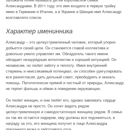
Александрами. В 2011 году это имя входило в первую тройку
имен в Германии и Италии, а в Украине и Швеции имя Александр
возглавляло список.
Характер именинника
Александр – это целеустремленный человек, который упорно
добьется своей цели. Он становится главой коллектива и
довольно умело управляет им. Обладатель такого имени
обладает незаурядным интеллектом и хорошей интуицией. Он
независим, но любит заботу и теплоту. Имея внутренний
стержень и неиссякаемый потенциал, он способен урегулировать
все разногласия, дать дельный совет, приободрить и оказать
помощь. Патологически прямой и честный от природы, Александр
не терпит фальшь и обман в поведении окружающих.
Он любит женщин, и они любят его, однако завоевать сердце
Александра не просто. Он хочет видеть рядом
целеустремленную и самодостаточную женщину рядом. В семье
он так же остается лидером, ему должны все подчиняться, в
награду за это, его женщина получит в лице Александра
преданного мужа и заботливого отца.