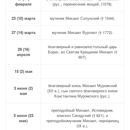
февраля
(рус.; перенесение мощей, (1578).
23 (10) марта
мученик Михаил Солунский († 1544).
27 (14) марта
мученик Михаил Вурлиот († 1772).
благоверный и равноапостольный царь
29 (16)
Борис, во Святом Крещении Михаил (†
апреля
907).
15 (2) мая
благоверный князь Михаил Муромский
3 июня (2)
(XII в.), сын святого благоверного князя
мая
Константина Муромского (рус.).
преподобный Михаил, Исповедник,
5 июня (23
епископ Синадский († 821), и
мая)
преподобномученик Михаил, черноризец
(IX в.).