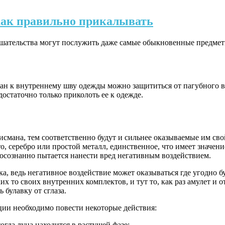
, как правильно прикалывать
шательства могут послужить даже самые обыкновенные предметы,
ан к внутреннему шву одежды можно защититься от пагубного воз
достаточно только приколоть ее к одежде.
исмана, тем соответственно будут и сильнее оказываемые им свойс
о, серебро или простой металл, единственное, что имеет значение
 осознанно пытается нанести вред негативным воздействием.
ка, ведь негативное воздействие может оказываться где угодно б
их то своих внутренних комплектов, и тут то, как раз амулет и 
 булавку от сглаза.
ции необходимо повести некоторые действия:
огда луна находится в растущей фазе;