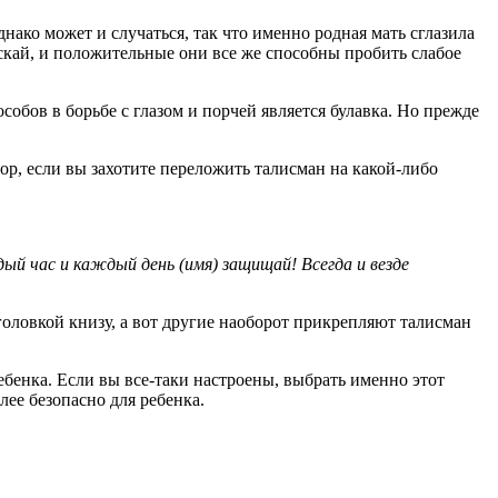
ако может и случаться, так что именно родная мать сглазила
пускай, и положительные они все же способны пробить слабое
обов в борьбе с глазом и порчей является булавка. Но прежде
вор, если вы захотите переложить талисман на какой-либо
дый час и каждый день (имя) защищай! Всегда и везде
головкой книзу, а вот другие наоборот прикрепляют талисман
ебенка. Если вы все-таки настроены, выбрать именно этот
лее безопасно для ребенка.