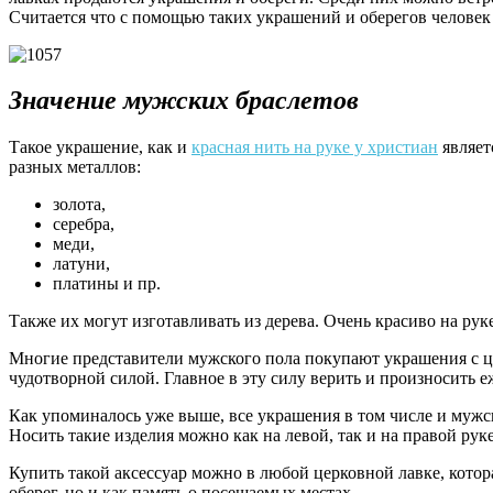
Считается что с помощью таких украшений и оберегов человек 
Значение мужских браслетов
Такое украшение, как и
красная нить на руке у христиан
являет
разных металлов:
золота,
серебра,
меди,
латуни,
платины и пр.
Также их могут изготавливать из дерева. Очень красиво на рук
Многие представители мужского пола покупают украшения с це
чудотворной силой. Главное в эту силу верить и произносить 
Как упоминалось уже выше, все украшения в том числе и муж
Носить такие изделия можно как на левой, так и на правой руке
Купить такой аксессуар можно в любой церковной лавке, котора
оберег, но и как память о посещаемых местах.