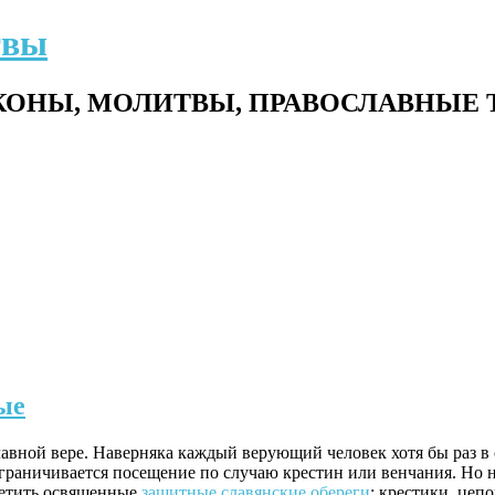
твы
ОНЫ, МОЛИТВЫ, ПРАВОСЛАВНЫЕ 
ые
вной вере. Наверняка каждый верующий человек хотя бы раз в 
 ограничивается посещение по случаю крестин или венчания. Но 
ретить освященные
защитные славянские обереги
: крестики, цеп