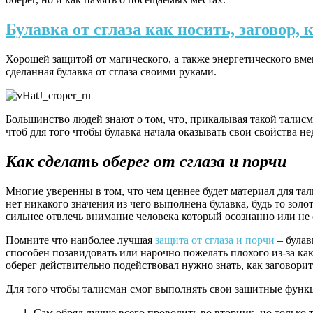
Булавка от сглаза как носить, заговор
Хорошей защитой от магического, а также энергетического вме
сделанная булавка от сглаза своими руками.
Большинство людей знают о том, что, прикалывая такой талисм
чтоб для того чтобы булавка начала оказывать свои свойства не
Как сделать оберег от сглаза и порчи
Многие уверенны в том, что чем ценнее будет материал для тал
нет никакого значения из чего выполнена булавка, будь то золот
сильнее отвлечь внимание человека который осознанно или не
Помните что наиболее лучшая
защита от сглаза и порчи
– булав
способен позавидовать или нарочно пожелать плохого из-за как
оберег действительно подействовал нужно знать, как заговорить
Для того чтобы талисман смог выполнять свои защитные функ
Сам обряд лучше всего проводить во вторник, но только т