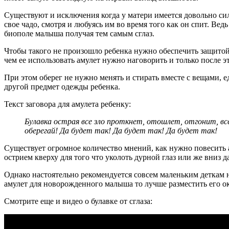
Существуют и исключения когда у матери имеется довольно сил
свое чадо, смотря и любуясь им во время того как он спит. Ве
биополе малыша получая тем самым сглаз.
Чтобы такого не произошло ребенка нужно обеспечить защитой 
чем ее использовать амулет нужно наговорить и только после 
При этом оберег не нужно менять и стирать вместе с вещами, е
другой предмет одежды ребенка.
Текст заговора для амулета ребенку:
Булавка острая все зло проткнет, отошлет, отгонит, все
оберегай! Да будет так! Да будет так! Да будет так!
Существует огромное количество мнений, как нужно повесить а
острием кверху для того что уколоть дурной глаз или же вниз д
Однако настоятельно рекомендуется совсем маленьким деткам н
амулет для новорожденного малыша то лучше разместить его окол
Смотрите еще и видео о булавке от сглаза: