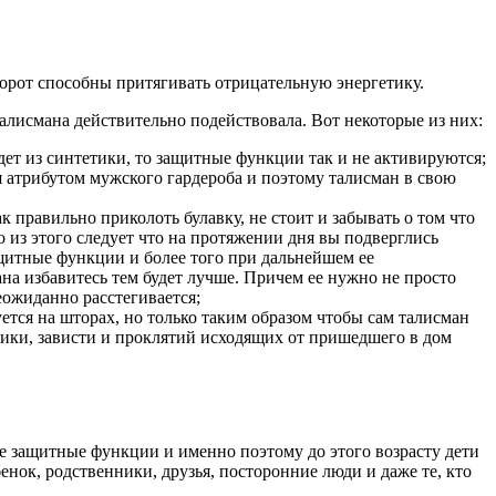
борот способны притягивать отрицательную энергетику.
талисмана действительно подействовала. Вот некоторые из них:
будет из синтетики, то защитные функции так и не активируются;
я атрибутом мужского гардероба и поэтому талисман в свою
 правильно приколоть булавку, не стоит и забывать о том что
 из этого следует что на протяжении дня вы подверглись
ащитные функции и более того при дальнейшем ее
ана избавитесь тем будет лучше. Причем ее нужно не просто
еожиданно расстегивается;
уется на шторах, но только таким образом чтобы сам талисман
етики, зависти и проклятий исходящих от пришедшего в дом
ые защитные функции и именно поэтому до этого возрасту дети
нок, родственники, друзья, посторонние люди и даже те, кто