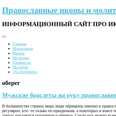
Перейти
Православные иконы и моли
к
содержимому
ИНФОРМАЦИОННЫЙ САЙТ ПРО ИК
Главная
Монастыри
Иконы
Молитвы
Акафисты
Молебен
Это Интерено
оберег
Мужские браслеты на руку православн
В большинстве странах мира люди обращены именно к правосла
регулярно, кто- то только по праздникам, а некоторых и вовсе
лавках продаются украшения и обереги. Среди них можно вст