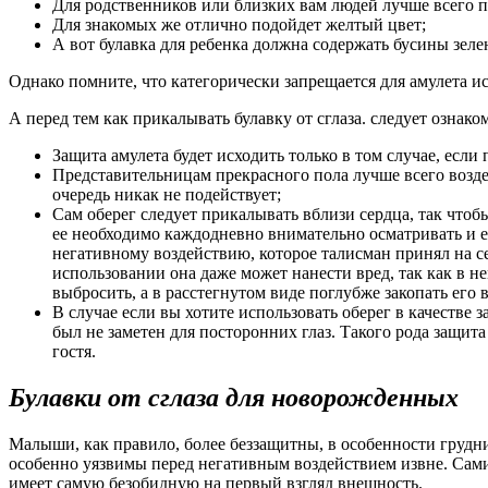
Для родственников или близких вам людей лучше всего п
Для знакомых же отлично подойдет желтый цвет;
А вот булавка для ребенка должна содержать бусины зеле
Однако помните, что категорически запрещается для амулета и
А перед тем как прикалывать булавку от сглаза. следует ознак
Защита амулета будет исходить только в том случае, если
Представительницам прекрасного пола лучше всего возде
очередь никак не подействует;
Сам оберег следует прикалывать вблизи сердца, так чтоб
ее необходимо каждодневно внимательно осматривать и ес
негативному воздействию, которое талисман принял на с
использовании она даже может нанести вред, так как в н
выбросить, а в расстегнутом виде поглубже закопать его 
В случае если вы хотите использовать оберег в качестве 
был не заметен для посторонних глаз. Такого рода защит
гостя.
Булавки от сглаза для новорожденных
Малыши, как правило, более беззащитны, в особенности грудн
особенно уязвимы перед негативным воздействием извне. Самим
имеет самую безобидную на первый взгляд внешность.