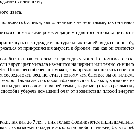
одойдет синий цвет;
ного цвета.
спользовать бусинки, выполненные в черной гамме, так они нао
омиться с некоторыми рекомендациями для того чтобы защита от 
 пристегнуть ее к одежде из натуральных тканей, ведь если она 
ржаться от прикрепления амулета к брюкам, так как он считаетс
ы он был направлен к земле перпендикулярно. Но помимо того как
ли вдруг цвет металла изменится на черный или темно-синий то
ебя. После чего оберег не сможет, как прежде выполнять свои з
ем сосредоточен весь негатив, поэтому чем быстрее вы от талисм
в землю. Таким же способом избавляются от булавки, когда она н
защиты для всего дома и вашей семьи, то размещать его рекоменд
а способна уберечь домашний очаг от воздействия плохой энерг
ички, так как до 7 лет у них только формируются индивидуальн
 сглазом может обладать абсолютно любой человек, будь то ребе