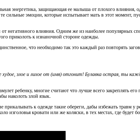
ьная энергетика, защищающая ее малыша от плохого влияния, одн
дь те сильные эмоции, которые испытывает мать в этот момент, 
от негативного влияния. Одним же из наиболее популярных спос
этого приколоть к изнаночной стороне одежды.
динственное, что необходимо так это каждый раз повторять заго
 худое, злое и лихое от (имя) отгонит! Булавка острая, ты каж
мулет ребенку, многие считают что лучше всего закреплять его 
абы наколоть злой язык.
е прикалывать к одежде такие обереги, дабы избежать травм у р
о изголовья кровати или же коляски, в тех местах, где будет бо