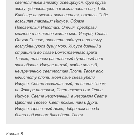
светолитием внезапу освещахуся, друг друга
зряху, удивляющеся и к земли падше ниц, Тебе
Владыце всяческих поклонишася, похвалы Тебе
возсылая таковыя: Иисусе, Образе
Пресветлыя Ипостаси Отчия, преобрази
мрачное и нечистое житие мое. Иисусе, Славы
Отчия Сияние, просвети падшую и во тьму
воглубльшуюся душу мою. Иисусе дивный и
страшный во славе Божественнаго зрака
Твоего, тлением растленный душевный наш
зрак обнови. Иисусе тихий, любви полный,
неизреченною светлостию Плоти Твоея всю
нечистоту плоти моея паче снега убели.
Иисусе, Свете Безначальный, во свете Твоем,
на Фаворе явленном, Свет покажи нам Отца.
Иисусе, Свете неизменный, в незримом Свете
Царства Твоего, Свет покажи нам и Духа.
Иисусе, Превечный Боже, добро нам всегда
быти под кровом благодати Твоея.
Кондак 8