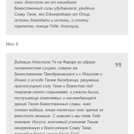
снег. Апостоли же от нашедшия
Божественный силы убудившеся, увидеша
Славу Твою, яко Единороднаго от Отца,
исполнь благодати и истины, и стояху
трепетни, поюще Тебе: Аллилуиа.
Икос 5
Видевше Апостоли Тя на Фаворе во образе
человечестем сущаго, славою же
Божественною Преобразившася и с Моисеом и
Илиею о исходе Твоем беседующа, разумеша
присносущную силу Твою и Божество под
покровом плоти сокрываемо, и ужасни быша,
послушающе глаголемых и наслаждающеся
зрения Твоея Божественныя славы, юже
толико видеша, елика телесных очес зрение их
вместити можаше. С нимиже и мы поем Тебе
таковая: Иисусе, возсиявый учеником Твоим
неизреченную и Богосиянную Славу Твою,
возсияй в душах наших Свет Твой