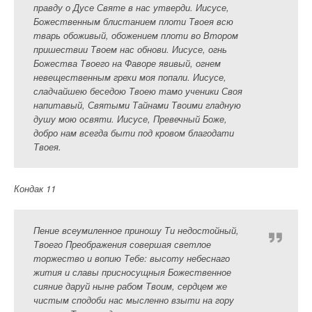
правду о Дусе Святе в нас утверди. Иисусе,
Божественным блистанием плоти Твоея всю
тварь обоживый, обожением плоти во Втором
пришествии Твоем нас обнови. Иисусе, огнь
Божества Твоего на Фаворе явивый, огнем
невещественным грехи моя попали. Иисусе,
сладчайшею беседою Твоею тамо ученики Своя
напитавый, Святыми Тайнами Твоими гладную
душу мою освяти. Иисусе, Превечный Боже,
добро нам всегда быти под кровом благодати
Твоея.
Кондак 11
Пение всеумиленное приношу Ти недостойный,
Твоего Преображения совершая светлое
торжество и вопию Тебе: высоту небеснаго
жития и славы присносущныя Божественное
сияние даруй ныне рабом Твоим, сердцем же
чистым сподоби нас мысленно взыти на гору