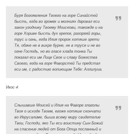
Буря Богоявления Твоего на горе Синайстей
бысть, егда во громех и молниях даровал еси
закон угоднику Твоему Моисеови, такожде и на
горе Хориве бысть дух крепок, разоряяй горы,
трус и огнь, егда Илия пророк хотяше зрети
Тя, обаче не в вихре бурне, не в трусе и не во
огне Господь, но во гласе хлада тонка Ты
показал еси им Лице Свое и славу Божества
Своего, егда на горе Фаворстей Ты предстал
еси им, с радостию вопиющим Тебе: Аллилуиа.
Икос 4
Слышавше Моисей и Илия на Фаворе глаголы
Твоя о исходе Твоем, егоже хотяше скончати
во Иерусалиме, быша всему миру свидетелие
Твои, Господи, яко Ты еси воистину Сын Божий
на спасение людей от Бога Отца посланный и