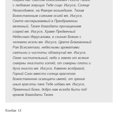
с любовию зовущих Тебе сице: Иисусе, Солнце
Незаходимое, на Фаворе возшедшее. Твоим
Божественным сиянием осияй мя, Иисусе,
Свете несокрываемый в Преображении
явленный, Твоея благодати причащением
согрей мя. Иисусе, Храме Предвечный
Небеснаго Иерусалима, в скинию Божию с
человеки всели мя. Иисусе, Цвете Благовонный
Рая Всесвятаго, небесными ароматами
святыни и чистоты облагоухай мя. Иисусе,
Огню чистительный, небо и землю от всякия
скверны очистити хотяй, от скверны плоти и
духа очисти мя. Иисусе, Каменю вседрагий,
Горний Сион вместо солнца красотою
Божественною освещати имеяй, от зрения
иныя красоты паче Тебе избави мя. Иисусе,
Превечный Боже, добро нам всегда быти под
кровом благодати Твоея.
Кондак 13