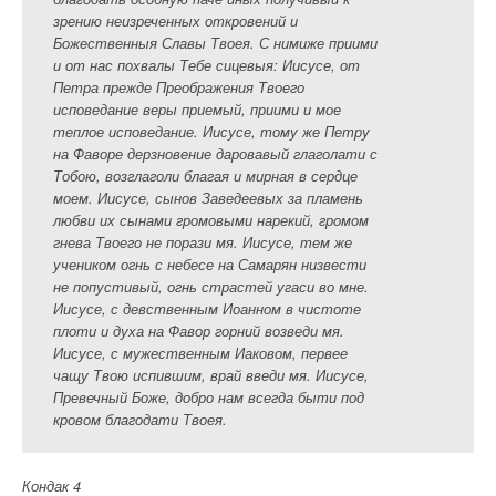
зрению неизреченных откровений и
Божественныя Славы Твоея. С нимиже приими
и от нас похвалы Тебе сицевыя: Иисусе, от
Петра прежде Преображения Твоего
исповедание веры приемый, приими и мое
теплое исповедание. Иисусе, тому же Петру
на Фаворе дерзновение даровавый глаголати с
Тобою, возглаголи благая и мирная в сердце
моем. Иисусе, сынов Заведеевых за пламень
любви их сынами громовыми нарекий, громом
гнева Твоего не порази мя. Иисусе, тем же
учеником огнь с небесе на Самарян низвести
не попустивый, огнь страстей угаси во мне.
Иисусе, с девственным Иоанном в чистоте
плоти и духа на Фавор горний возведи мя.
Иисусе, с мужественным Иаковом, первее
чащу Твою испившим, врай введи мя. Иисусе,
Превечный Боже, добро нам всегда быти под
кровом благодати Твоея.
Кондак 4