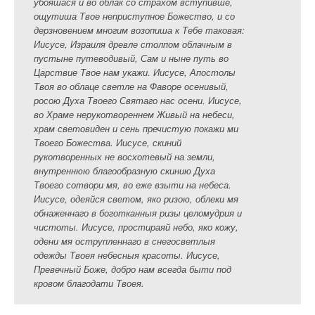
убояшася и во облак со страхом вступивше,
ощутиша Твое неприступное Божество, и со
дерзновением многим возопиша к Тебе таковая:
Иисусе, Израиля древле столпом облачным в
пустыне путеводивый, Сам и ныне путь во
Царствие Твое нам укажи. Иисусе, Апостолы
Твоя во облаце светле на Фаворе осенивый,
росою Духа Твоего Святаго нас осени. Иисусе,
во Храме нерукотвореннем Живый на небеси,
храм световиден и сень пречистую покажи ми
Твоего Божества. Иисусе, скиний
рукотворенных не восхотевый на земли,
внутреннюю благообразную скинию Духа
Твоего сотвори мя, во еже взыти на небеса.
Иисусе, одеяйся светом, яко ризою, облеки мя
обнаженнаго в боготканныя ризы целомудрия и
чистоты. Иисусе, простираяй небо, яко кожу,
одени мя острупленнаго в снегосветлыя
одежды Твоея небесныя красоты. Иисусе,
Превечный Боже, добро нам всегда быти под
кровом благодати Твоея.