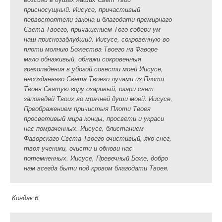
присносущный. Иисусе, причастивый
первостоятели закона и благодати премирнаго
Света Твоего, причащением Того собери ум
наш приснозаблудший. Иисусе, сокровенную во
плоти молнию Божества Твоего на Фаворе
мало обнаживый, обнажи сокровенныя
грехопадения в убогой совести моей Иисусе,
несозданнаго Света Твоего лучами из Плоти
Твоея Святую гору озаривый, озари свет
заповедей Твоих во мрачней души моей. Иисусе,
Преображением причистыя Плоти Твоея
просветивый мира концы, просвети и украси
нас помраченных. Иисусе, блистанием
Фаворскаго Света Твоего очистивый, яко снег,
твоя ученики, очисти и обнови нас
потемненных. Иисусе, Превечный Боже, добро
нам всегда быти под кровом благодати Твоея.
Кондак 6