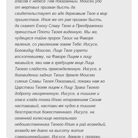
гласом с небесе Тем показанный. Моисей убо
от мертвых призван бысть да
свидетельствует во аде держимым Твое в мир
пришествие. Илия же от рая призван бысть,
да скажет Еноху Славу Твою в Преображении
пречистыя Плоти Твоея виденную. Мы же,
чудящеся тайне пророк Твоих на Фаворе
явления, со умилением зовем Тебе: Иисусе,
Боговидцу Моисею, Лице Твое узрети
восхотевшему, на Фаворе Лицем к лицу
явивыйся, яви нам в грядущем веце Лица
Твоего сладость превожделенную. Иисусе, в
боговидении задних Твоих древле Моисею
сияние Славы Твоея Показавый, покажи нам во
Царствии Твоем лицем к Лицу Зрака Твоего
доброту неизреченную. Иисусе, в тишине и
гласе хлада тонка Илию откровением Своим
наставивый, настави мя чудно в тишине
безстрастия божественнаго. Иисусе, на
огненней колеснице неопальнаго
небошественника Твоего Илию в рай возведый,
возведи мя дивно на высоту жития
совершеннейшаго. Иисусе, древле с пророки