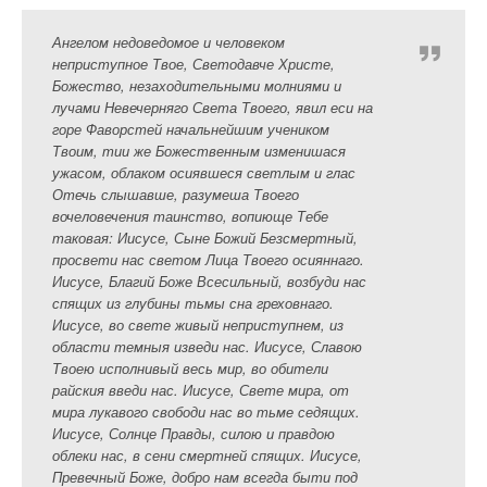
Ангелом недоведомое и человеком
неприступное Твое, Светодавче Христе,
Божество, незаходительными молниями и
лучами Невечерняго Света Твоего, явил еси на
горе Фаворстей начальнейшим учеником
Твоим, тии же Божественным изменишася
ужасом, облаком осиявшеся светлым и глас
Отечь слышавше, разумеша Твоего
вочеловечения таинство, вопиюще Тебе
таковая: Иисусе, Сыне Божий Безсмертный,
просвети нас светом Лица Твоего осияннаго.
Иисусе, Благий Боже Всесильный, возбуди нас
спящих из глубины тьмы сна греховнаго.
Иисусе, во свете живый неприступнем, из
области темныя изведи нас. Иисусе, Славою
Твоею исполнивый весь мир, во обители
райския введи нас. Иисусе, Свете мира, от
мира лукавого свободи нас во тьме седящих.
Иисусе, Солнце Правды, силою и правдою
облеки нас, в сени смертней спящих. Иисусе,
Превечный Боже, добро нам всегда быти под