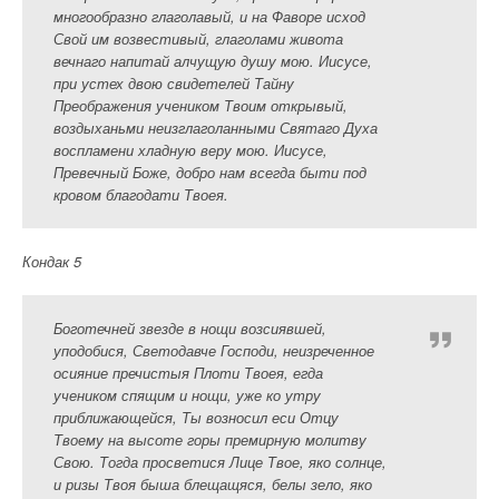
многообразно глаголавый, и на Фаворе исход
Свой им возвестивый, глаголами живота
вечнаго напитай алчущую душу мою. Иисусе,
при устех двою свидетелей Тайну
Преображения учеником Твоим открывый,
воздыханьми неизглаголанными Святаго Духа
воспламени хладную веру мою. Иисусе,
Превечный Боже, добро нам всегда быти под
кровом благодати Твоея.
Кондак 5
Боготечней звезде в нощи возсиявшей,
уподобися, Светодавче Господи, неизреченное
осияние пречистыя Плоти Твоея, егда
учеником спящим и нощи, уже ко утру
приближающейся, Ты возносил еси Отцу
Твоему на высоте горы премирную молитву
Свою. Тогда просветися Лице Твое, яко солнце,
и ризы Твоя быша блещащяся, белы зело, яко