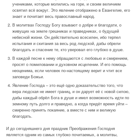
учениками, которые молились на горе, и своим величием
освятил всё вокруг. Это явление отображено в Евангелие, его
знает и почитает весь православный народ.
В молитвах Господу Богу взывают о добре и благодати, о
живущих на земле грешниках и праведниках, о будущей
небесной жизни. Он действительно всесилен, ибо терпел
испытания и скитания за весь род людской, дабы обрели
благодать и спасение те, кто уверовал его глубоко в душе.
В каждой песне к нему обращаются с любовью и смирением,
просят о помиловании и духовном исцелении. И его помощь
неоценима, если человек по-настоящему верит и чтит все
заповеди Божьи.
Явление Господа – это ещё одно доказательство того, что
вера людская не имеет границ, и он дарует её с новой силою,
дабы каждый обрёл Бога в душе и имел возможность идти по
земному путь долго и праведно, а когда придёт время уйти –
смиренно принять покаяние, а вместе с ним и великую
благодать.
И до сегодняшнего дня праздник Преображения Господня
является одним из самых глубоко почитаемых, а молитвы,