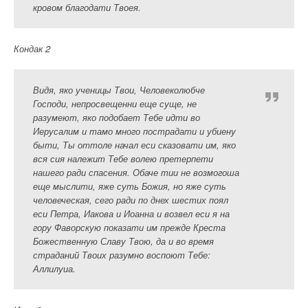
кровом благодати Твоея.
Кондак 2
Видя, яко ученицы Твои, Человеколюбче
Господи, непросвещенни еще суще, не
разумеют, яко подобает Тебе идти во
Иерусалим и тамо много пострадати и убиену
быти, Ты оттоле начал еси сказовати им, яко
вся сия належит Тебе волею претерпети
нашего ради спасения. Обаче тии не возмогоша
еще мыслити, яже суть Божия, но яже суть
человеческая, сего ради по днех шестих поял
еси Петра, Иакова и Иоанна и возвел еси я на
гору Фаворскую показати им прежде Креста
Божественную Славу Твою, да и во время
страданий Твоих разумно воспоют Тебе:
Аллилуиа.