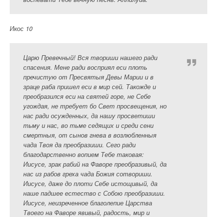
Икос 10
Царю Превечный! Вся твориши нашего ради
спасения. Мене ради восприял еси плоть
пречистую от Пресвятыя Девы Марии и в
зраце раба пришел еси в мир сей. Такожде и
преобразился еси на святей горе, не Себе
угождая, не требует бо Свет просвещения, но
нас ради осужденных, да нашу просветиши
тьму и нас, во тьме седящих и среди сени
смертныя, от сынов гнева в возлюбленныя
чада Твоя да преобразиши. Сего ради
благодарственно вопием Тебе таковая:
Иисусе, зрак рабий на Фаворе преобразивый, да
нас из рабов греха чада Божия сотвориши.
Иисусе, даже до плоти Себе истощивый, да
наше падшее естество с Собою преобразиши.
Иисусе, неизреченное благолепие Царства
Твоего на Фаворе явивый, радость, мир и