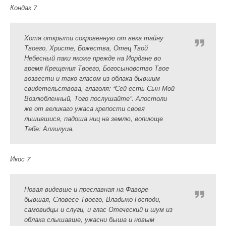
Кондак 7
Хотя открыти сокровенную от века тайну
Твоего, Христе, Божества, Отец Твой
Небесный паки якоже прежде на Иордане во
время Крещения Твоего, Богосыновство Твое
возвести и тако гласом из облака бывшим
свидетельствова, глаголя: “Сей есть Сын Мой
Возлюбленный, Того послушайте”. Апостоли
же от великаго ужаса крепости своея
лишившися, падоша ниц на землю, вопиюще
Тебе: Аллилуиа.
Икос 7
Новая видевше и преславная на Фаворе
бывшая, Словесе Твоего, Владыко Господи,
самовидцы и слуги, и глас Отеческий и шум из
облака слышавше, ужасни быша и новым