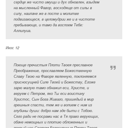
сердце же чисто имущи и дух обновлен, взыдем
на мысленный Фавор, восходяще от силы в
силу, наипаче же в посте и молитве
подвизающеся, в целомудрии же и в чистоте
пребывающе, и тамо да воспоем Тебе:
Аллилуиа.
Икос 12
Поюще пречистыя Плоти Твоея преславное
Преображение, прославляем Божественную
Славу Твою на Фаворе явленную, поклоняемся
присносущней Силе Твоей и Божеству, Егоже
зарю малую тамо обнажил еси, Христе, и
веруем с Петром, яко Ты еси воистину
Христос, Сын Бога Живаго, пришедый в мир
грешныя спасти, тем же и вопием с ним из
глубины души: добро нам зде быти с Тобою.
Сего ради не посрами нас в Тя право верующих,
обаче немощных и плотию обложенных и
покрый нас Светом Богосиянныя Плоти Твоея,