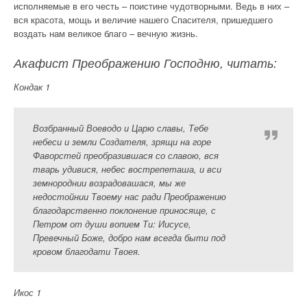
исполняемые в его честь – поистине чудотворными. Ведь в них –
вся красота, мощь и величие нашего Спасителя, пришедшего
воздать нам великое благо – вечную жизнь.
Акафист Преображению Господню, читать:
Кондак 1
Возбранный Воеводо и Царю славы, Тебе
небеси и земли Создателя, зрящи на горе
Фаворстей преобразившася со славою, вся
тварь удивися, небес вострепеташа, и вси
земнороднии возрадовашася, мы же
недостойнии Твоему нас ради Преображению
благодарственно поклонение приносяще, с
Петром от души вопием Ти: Иисусе,
Превечный Боже, добро нам всегда быти под
кровом благодати Твоея.
Икос 1