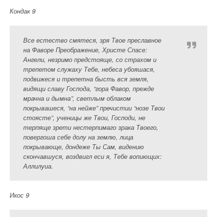
Кондак 9
Все естество смятеся, зря Твое преславное
на Фаворе Преображение, Христе Спасе:
Ангели, незримо предстояще, со страхом и
трепетом служаху Тебе, небеса убояшася,
подвижеся и трепетна бысть вся земля,
видящи славу Господа, “гора Фавор, прежде
мрачна и дымна”, светлым облаком
покрывашеся, “на нейже” пречистии “нозе Твои
стоясте”, ученицы же Твои, Господи, не
терпяще зрети нестерпимаго зрака Твоего,
повергоша себе долу на землю, лица
покрывающе, дондеже Ты Сам, видению
скончавшуся, воздвигл еси я, Тебе вопиющих:
Аллилуиа.
Икос 9