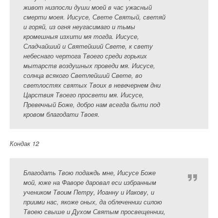
живот низпосли души моей в час ужасный
смерти моея. Иисусе, Свете Святый, светяй
и горяй, из огня неугасимаго и тьмы
кромешныя изхити мя тогда. Иисусе,
Сладчайший и Святейший Свете, к свету
небеснаго чертога Твоего среди горьких
мытарств воздушных проведи мя. Иисусе,
солнца всякого Светлейший Свете, во
светлостях святых Твоих в невечернем дни
Царствия Твоего просвети мя. Иисусе,
Превечный Боже, добро нам всегда быти под
кровом благодати Твоея.
Кондак 12
Благодать Твою подаждь мне, Иисусе Боже
мой, юже на Фаворе даровал еси избранным
учеником Твоим Петру, Иоанну и Иакову, и
приими нас, якоже оных, да облеченнии силою
Твоею свыше и Духом Святым просвещеннии,