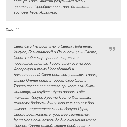
святую Твою, видети разумными очесы
преславное Преображение Твое, да светло
воспоем Тебе: Аллилуиа.
Икос 11
Свет Сый Неприступен и Света Податель,
Иисусе, Безначальный и Присносущный Свете,
Свет Твой в мир принесл еси, егда с
пречистою плотию Твоею вшел еси на гору
Фаворскую и тамо Несозданный и
Божественный Свет явил еси учеником Твоим,
Славы Отчия показуя образ. Сего Света
Твоего преестественнаго причастники быти
желающе, из глубины души вопием Тебе
таковая: Иисусе Христе Свете Истинный,
помыслы добрыми душу мою живи во вся дни
земнаго странствия моего. Иисусе Царю,
Свете Безначальный, угасший светильник
души моея паки возжги до дне скончания моего.
Иисусе, Свете тихий, живот даяй, свет и