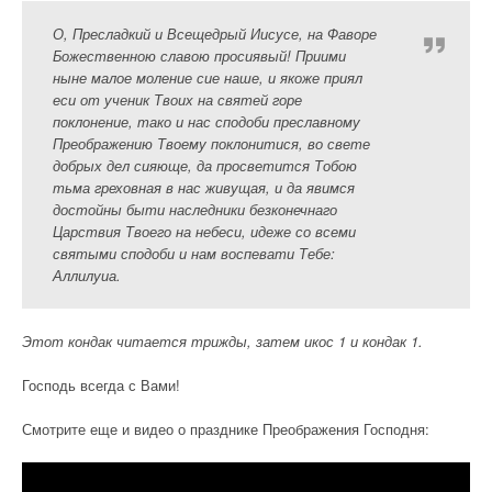
О, Пресладкий и Всещедрый Иисусе, на Фаворе
Божественною славою просиявый! Приими
ныне малое моление сие наше, и якоже приял
еси от ученик Твоих на святей горе
поклонение, тако и нас сподоби преславному
Преображению Твоему поклонитися, во свете
добрых дел сияюще, да просветится Тобою
тьма греховная в нас живущая, и да явимся
достойны быти наследники безконечнаго
Царствия Твоего на небеси, идеже со всеми
святыми сподоби и нам воспевати Тебе:
Аллилуиа.
Этот кондак читается трижды, затем икос 1 и кондак 1.
Господь всегда с Вами!
Смотрите еще и видео о празднике Преображения Господня: