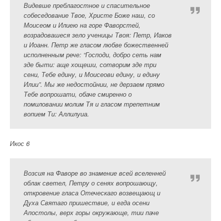
Видевше преблагостное и спасительное
собеседование Твое, Христе Боже наш, со
Моисеом и Илиею на горе Фаворстей,
возрадовашеся зело ученицы Твоя: Петр, Иаков
и Иоанн. Петр же гласом любве божественней
исполненным рече: “Господи, добро сеть нам
зде быти: аще хощеши, сотворим зде три
сени, Тебе едину, и Моисеови едину, и едину
Илии”. Мы же недостойнии, не дерзаем прямо
Тебе вопрошати, обаче смиренно о
помиловании молим Тя и гласом трепетним
вопием Ти: Аллилуиа.
Икос 6
Возсия на Фаворе во знамение всей вселенней
облак светел, Петру о сенях вопрошающу,
откровение гласа Отеческаго возвещающ и
Духа Святаго пришествие, и егда осени
Апостолы, верх горы окружающе, тии паче