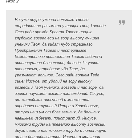
Икос 2
Разума неуразуменна вольнаго Твоего
страдания не разумеша ученицы Твои, Господи.
Сего ради прежде Креста Твоего нощию
глубокою возвел еси на гору высоку лучшия
ученики Твоя, да видят чудо страшнаго
Преображения Твоего и нестерпимое
Божественного пришествия Твоего издалеча
присносущное благолепие, да егда Тя узрят
распинаема, страдание убо Твое, да
уразумеют вольное. Сего ради вопием Тебе
сице: Иисусе, от удолий на гору высоку
возведый Твоя ученики, возведи и нас горе, да
горних научимся искати наслаждений. Иисусе,
от житейских попечений и множества
народнаго отлучивый Петра и Заведеовых,
отлучи наш ум от благ земных, да дольных
навыкнем избегати пристрастий. Иисусе,
многими труды на превелию высоту вознесый
други своя, и нас многими труды и поты научи
по вся дни подвизатися. Иисусе, в молчании