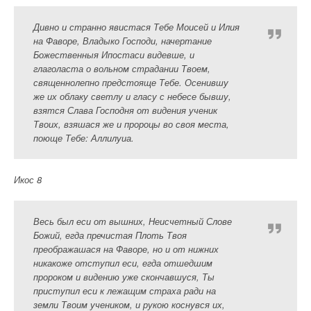
Дивно и странно явистася Тебе Моисей и Илия
на Фаворе, Владыко Господи, начертание
Божественныя Ипостаси видевше, и
глаголаста о вольном страдании Твоем,
священнолепно предстояще Тебе. Осенившу
же их облаку светлу и гласу с небесе бывшу,
взятся Слава Господня от видения ученик
Твоих, взяшася же и пророцы во своя места,
поюще Тебе: Аллилуиа.
Икос 8
Весь был еси от вышних, Неисчетный Слове
Божий, егда пречистая Плоть Твоя
преображашася на Фаворе, но и от нижних
никакоже отступил еси, егда отшедшим
пророком и видению уже скончавшуся, Ты
приступил еси к лежащим страха ради на
земли Твоим учеником, и рукою коснувся их,