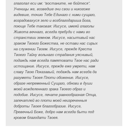
глаголал еси им: “востаните, не бойтеся”.
Ученицы же, возведше очи свои и никогоже
видевше, точию Тебе Единаго с ними сущаго,
возрадовахуся зело и возблагодариша Бога,
поюще Тебе таковая: Иисусе, имеяй глаголы
Живота вечнаго, всегда пребуди с нами во
странствии земном. Иисусе, насытивый нас
зраком Твоего Божества, не остави нас сирых
на служении Твоем. Иисусе, прежде Креста
Твоего Тайну вольнаго страдания уяснивый,
подаждь нам всегда памятовати Твое нас ради
истощание. Иисусе, прежде еже умрети, нам
славу Твою Показавый, подаждь нам всегда да
разумети Твоея Плоти обожение. Иисусе,
образе непременный Сущаго, обнови в души
моей вожделеннаго зрака Твоего образ и
подобие. Иисусе, печате равнообразная Отца,
запечатлей во плоти моей неизреченныя
доброты Твоея благообразие. Иисусе,
Превечный Боже, добро нам всегда быти под
кровом благодати Твоея.