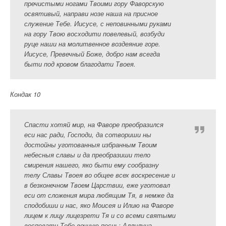
пречистыми ногами Твоими гору Фаворскую
освятивый, направи нозе наша на присное
служение Тебе. Иисусе, с неповинными руками
на гору Твою восходити повелевый, возбуди
руце наши на молитвенное воздеяние горе.
Иисусе, Превечный Боже, добро нам всегда
быти под кровом благодати Твоея.
Кондак 10
Спасти хотяй мир, на Фаворе преобразился
еси нас ради, Господи, да сотвориши ны
достойны уготованныя избранным Твоим
небесныя славы и да преобразиши тело
смирения нашего, яко быти ему сообразну
телу Славы Твоея во общее всех воскресение и
в безконечном Твоем Царствии, еже уготовал
еси от сложения мира любящим Тя, в немже да
сподобиши и нас, яко Моисея и Илию на Фаворе
лицем к лицу лицезрети Тя и со всеми святыми
воспевати Тебе вечную песнь: Аллилуиа.