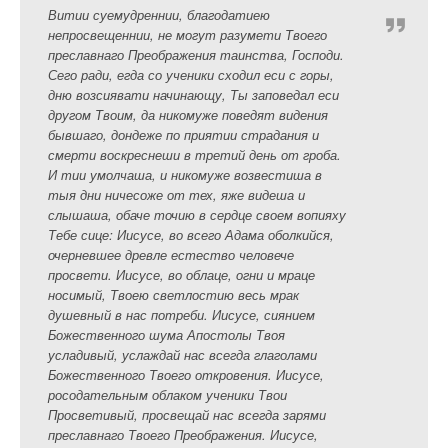
Витии суемудреннии, благодатиею
непросвещеннии, не могут разумети Твоего
преславнаго Преображения таинства, Господи.
Сего ради, егда со ученики сходил еси с горы,
дню возсиявати начинающу, Ты заповедал еси
другом Твоим, да никомуже поведят видения
бывшаго, дондеже по приятии страдания и
смерти воскреснеши в третий день от гроба.
И тии умолчаша, и никомуже возвестиша в
тыя дни ничесоже от тех, яже видеша и
слышаша, обаче точию в сердце своем вопияху
Тебе сице: Иисусе, во всего Адама оболкийся,
очерневшее древле естество человече
просвети. Иисусе, во облаце, огни и мраце
носимый, Твоею светлостию весь мрак
душевный в нас потреби. Иисусе, сиянием
Божественного шума Апостолы Твоя
усладивый, услаждай нас всегда глаголами
Божественного Твоего откровения. Иисусе,
росодательным облаком ученики Твои
Просветивый, просвещай нас всегда зарями
преславнаго Твоего Преображения. Иисусе,