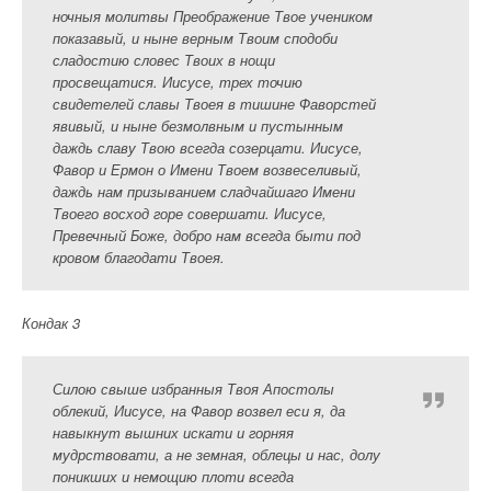
ночныя молитвы Преображение Твое учеником
показавый, и ныне верным Твоим сподоби
сладостию словес Твоих в нощи
просвещатися. Иисусе, трех точию
свидетелей славы Твоея в тишине Фаворстей
явивый, и ныне безмолвным и пустынным
даждь славу Твою всегда созерцати. Иисусе,
Фавор и Ермон о Имени Твоем возвеселивый,
даждь нам призыванием сладчайшаго Имени
Твоего восход горе совершати. Иисусе,
Превечный Боже, добро нам всегда быти под
кровом благодати Твоея.
Кондак 3
Силою свыше избранныя Твоя Апостолы
облекий, Иисусе, на Фавор возвел еси я, да
навыкнут вышних искати и горняя
мудрствовати, а не земная, облецы и нас, долу
поникших и немощию плоти всегда