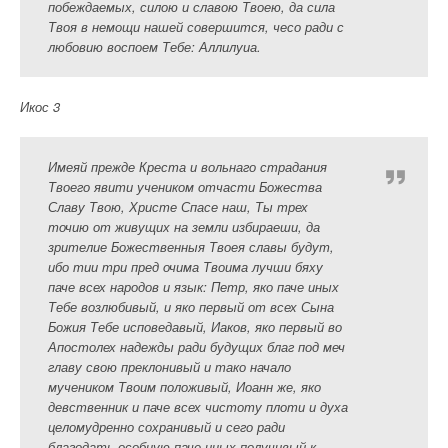
побеждаемых, силою и славою Твоею, да сила
Твоя в немощи нашей совершится, чесо ради с
любовию воспоем Тебе: Аллилуиа.
Икос 3
Имеяй прежде Креста и вольнаго страдания
Твоего явити учеником отчасти Божества
Славу Твою, Христе Спасе наш, Ты трех
точию от живущих на земли избираеши, да
зрителие Божественныя Твоея славы будут,
ибо тии три пред очима Твоима лучши бяху
паче всех народов и язык: Петр, яко паче иных
Тебе возлюбивый, и яко первый от всех Сына
Божия Тебе исповедавый, Иаков, яко первый во
Апостолех надежды ради будущих благ под меч
главу свою преклонивый и тако начало
мучеником Твоим положивый, Иоанн же, яко
девственник и паче всех чистоту плоти и духа
целомудренно сохранивый и сего ради
благодать особную паче иных получивый к