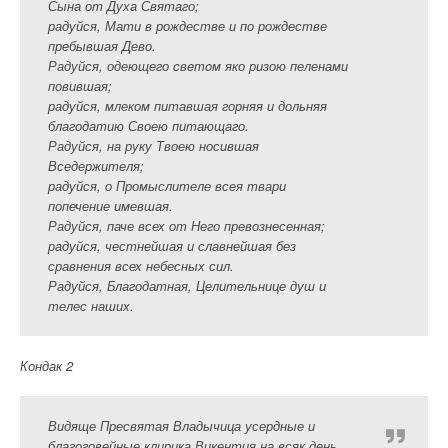
Сына от Духа Святаго;
радуйся, Мати в рождестве и по рождестве
пребывшая Дево.
Радуйся, одеющего cвeтoм яко ризою пеленами
повившая;
радуйся, млеком питавшая горняя и дольняя
благодатию Своею питающаго.
Радуйся, на руку Твоею носившая
Вседержителя;
радуйся, о Промыслителе всея твари
попечение имевшая.
Радуйся, паче всех от Него превознесенная;
радуйся, честнейшая и славнейшая без
сравнения всех небесных сил.
Радуйся, Благодатная, Целительнице душ и
телес наших.
Кондак 2
Видяще Пресвятая Владычица усердные и
благоговейные клирика Викентия на всяк день