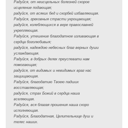
Радуйся, от неисцельных болезней скорое
исцеление подающая;
радуйся, от всяких бед и скорбей избавляющая.
Радуйся, греховныя страсти укрощающая;
радуйся, колеблющихся в вере православней
укрепляющая.
Радуйся, утешение благодатное изливающая в
сердца боголюбивыя;
радуйся, надеждою небесных благ верных души
услаждающая.
Радуйся, в добрых делех преуспевати нам
помогающая;
радуйся, от видимых и невидимых враг нас
защищающая.
Радуйся, благодатию Твоею падших
восставляющая;
радуйся, страх Божий в сердца наша
вселяющая.
Радуйся, вся благая прошения наша скоро
исполняющая.
Радуйся, Благодатная, Целительнице душ и
телес наших.