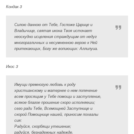
Кондак 3
Силою данною от Тебе, Госпоже Царице и
Владычице, святая икона Твоя источает
неоскудно исцеления страждущим от недуг
многоразличных и несумненною верою к Ней
притекающих, Богу же вопиющих: Аллилуиа.
Икос 3
Имущи премногую любовь к роду
христианскому и матернее о нем попечение
всем просящим у Тебе помощи и заступление,
всякое благое прошение скоро исполняеши;
сего ради Тебе, Всемощней Заступнице и
скорой Помощнице нашей, приносим похвалы
сия:
Радуйся, скорбящи утешение;
радуйся, безнадежных надежде.