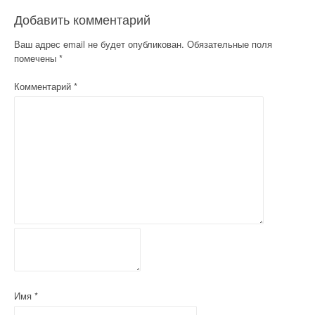
и
Добавить комментарий
г
Ваш адрес email не будет опубликован.
Обязательные поля
а
помечены
*
ц
Комментарий
*
и
я
п
о
з
а
п
и
Имя
*
с