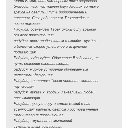
Мати Божия, источая верным токи исцелений
благодатных, наставляя блуждающих во тьме
грехов на светлый путь добродетелей и
спасения. Сего ради вопием Ти хвалебныя
песни таковая:
Радуйся, осенением Твоея иконы силу вражию
от всех прогоняющая;
радуйся, всем прибегающим в скорбех, нуждах
и болезнех скорое утешение и исцеление
подавающая.
Радуйся, чудо чудес, Одигитрие Владычице, на
путь спасения наставляющая;
радуйся, мирное устроение обуреваемым
напастьми дарующая.
Радуйся, чистотою Твоею чистоте жития нас
научающая;
радуйся, лукавых, гордых и гневливых людей
вразумляющая.
Радуйся, правую веру и страх Божий в нас
вселяющая; радуйся, cвeтoм Христова учения
тьму неверия прогоняющая.
Радуйся, смущение помышлений
сумнительных удаляющая;