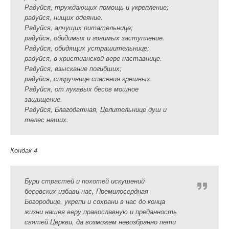
Радуйся, труждающих помощь и укрепление;
радуйся, нищих одеяние.
Радуйся, алчущих питательнице;
радуйся, обидимых и гонимых заступление.
Радуйся, обидящих устрашительнице;
радуйся, в христианской вере наставнице.
Радуйся, взыскание погибших;
радуйся, споручнице спасения грешных.
Радуйся, от лукавых бесов мощное
защищение.
Радуйся, Благодатная, Целительнице душ и
телес наших.
Кондак 4
Бури страстей и похотей искушений
бесовских избави нас, Премилосердная
Богородице, укрепи и сохрани в нас до конца
жизни нашея веру православную и преданность
святей Церкви, да возможем невозбранно пети