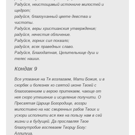
Радуйся, неистощимый источниче милостей и
щедрот;
радуйся, благоуханный цвете девства и
чистоты.
Радуйся, веры христианския утверждение;
радуйся, нечестия обличение.
Радуйся, горних сил похвало;
радуйся, всех праведных славо.
Радуйся, Благодатная, Целительнице душ и
телес наших.
Кондак 9
Все упование на Тя возлагаем, Мати Божия, и в
скорбех и болезнех ко святой иконе Твоей с
благоговением и верою притекаем, чающе от
нея скоро утешение и исцеление получити. О
Пресвятая Царице Богородице, воззри
милостивно на нас смиренных рабов Твоих и
ускори исполнити вся яже на пользу нам в сей
жизни и в будущей. Да прославляя Твое
благоутробие воспеваем Творцу Богу:
Аллилуиа.