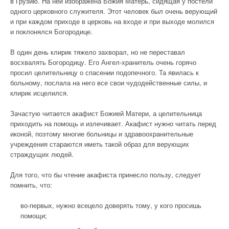
в Грузию. На ней изображена Божия Матерь, сидящая у постели
одного церковного служителя. Этот человек был очень верующий
и при каждом приходе в церковь на входе и при выходе молился
и поклонялся Богородице.
В один день клирик тяжело захворал, но не переставал
восхвалять Богородицу. Его Ангел-хранитель очень горячо
просил целительницу о спасении подопечного. Та явилась к
больному, послала на него все свои чудодейственные силы, и
клирик исцелился.
Зачастую читается акафист Божией Матери, а целительница
приходить на помощь и излечивает. Акафист нужно читать перед
иконой, поэтому многие больницы и здравоохранительные
учреждения стараются иметь такой образ для верующих
страждущих людей.
Для того, что бы чтение акафиста принесло пользу, следует
помнить, что:
во-первых, нужно всецело доверять тому, у кого просишь
помощи;