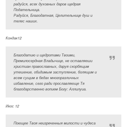
радуйся, всех духовных даров щедрая
Подательница.
Радуйся, Благодатная, Целительнице душ и
телес наших.
Кондак12
Благодатию и щедротами Твоими,
Премилосердная Владычице, не оставляеши
христиан православных, даруя скорбящим
утешение, обидимым заступление, болящим и
всем сущим в бедах многоразличных
избавление, сего ради прославляюще Тя
благодарственно вопием Богу: Аллилуиа.
Икос 12
Поющее Твоя неизреченныя милости и чудеса