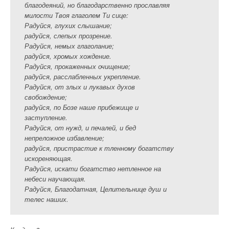
благодеяний, но благодарственно прославляя
милости Твоя глаголем Ти сице:
Радуйся, глухих слышание;
радуйся, слепых прозрение.
Радуйся, немых глаголание;
радуйся, хромых хождение.
Радуйся, прокаженных очищение;
радуйся, расслабленных укрепление.
Радуйся, от злых и лукавых духов
свобождение;
радуйся, по Бозе наше прибежище и
заступление.
Радуйся, от нужд, и печалей, и бед
непреложное избавление;
радуйся, пристрастие к тленному богатству
искореняющая.
Радуйся, искати богатство нетленное на
небеси научающая.
Радуйся, Благодатная, Целительнице душ и
телес наших.