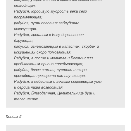
отводящая.
Радуйся, юродивую мудрость века сего
посрамляющая;
радуйся, пути спасения заблудшим
показующая.
Радуйся, грешным к Богу дерзновение
дарующая;
радуйся, изнемогающим в напастех, скорбех и
искушениях скоро помогающая.
Радуйся, в посте и молитве и Богомыслии
пребывающим присно спребывающая;
радуйся, блага земная, суетная и скоро
преходящая презирати нас научающая.
Радуйся, к небесным и вечным сокровищам умы
и сердца наша возводящая.
Радуйся, Благодатная, Целительнице душ и
телес наших.
Кондак 5