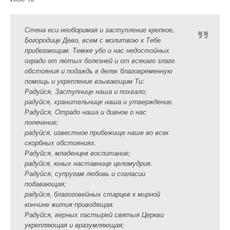
Стена еси необоримая и заступление крепкое,
Богородице Дево, всем с молитвою к Тебе
прибегающим. Темже убо и нас недостойных
огради от лютых болезней и от всякаго злаго
обстояния и подаждь в делех благовременную
помощь и укрепление взывающим Ти:
Радуйся, Заступнице наша и похвало;
радуйся, хранительнице наша и утверждение.
Радуйся, Отрадо наша и дивное о нас
попечение;
радуйся, известное прибежище наше во всех
скорбных обстояниях.
Радуйся, младенцев воспитание;
радуйся, юных наставнице целомудрия.
Радуйся, супругам любовь и согласии
подавающая;
радуйся, благоговейных старцев к мирной
кончине жития приводящая.
Радуйся, верных пастырей святыя Церкви
укрепляющая и вразумляющая;