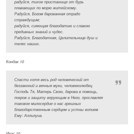
радуйся, тихое пристанище от бурь
плавающих по морю житейскому.
Радуйся, Богом дарованная отрадо
страждущим;
радуйся, сияющая благодатию и славою
предивных знаний и чудес.
Радуйся, Благодатная, Целительнице душ и
телес наших.
Кондак 10
Спасти хотя весь род человеческий от
беззаконий и вечныя муки, человеколюбец
Господь Тя, Матерь Свою, дарова в помощь,
покров и защиту верующим в Него, прославляя
таковое милосердие о нас грешных
благодарственным сердцем и устны вопием
Ему: Аллилуиа.
Икос 10