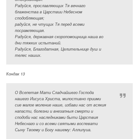
Радуйся, прославляющих Тя вечнаго
блаженства в Царствии Небесном
сподобляющая;
радуйся, не чтущих Тя перед всеми
посрамляющая.
Радуйся, державная скоропомощница наша во
дни тяжких испытаний.
Радуйся, Благодатная, Целительнице душ и
телес наших.
Кондак 13
О Всепетая Мати Сладчайшего Господа
нашего Иисуса Христа, милостивно приими
сие малое моление наше, избави нас от всякия
напасти, болезни и внезапныя смерти и
сподоби нас наследниками быти Царствия
Небеснаго и со всеми святыми воспевати
Сыну Твоему и Богу нашему: Аллилуиа.