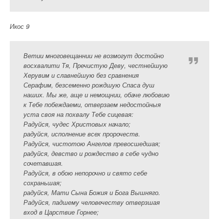
Икос 9
Ветии многовещаннии не возмогут достойно
восхвалити Тя, Пречистую Деву, честнейшую
Херувим и славнейшую без сравнения
Серафим, безсеменно рождшую Спаса душ
наших. Мы же, аще и немощнии, обаче любовию
к Тебе побеждаеми, отверзаем недостойныя
уста своя на похвалу Тебе сицевая:
Радуйся, чудес Христовых начало;
радуйся, исполнение всех пророчеств.
Радуйся, чистотою Ангелов превосшедшая;
радуйся, девство и рождество в себе чудно
сочетавшая.
Радуйся, в обою непорочно и свято себе
сохраньшая;
радуйся, Мати Сына Божия и Бога Вышняго.
Радуйся, падшему человечеству отверзшая
вход в Царствие Горнее;