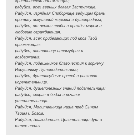
христианский объемлющая;
радуйся, всех верных благая Заступнице.
Радуйся, изрядная Споборнице ведущим брань
противу искушений мирских и душевредных;
радуйся, от всякия злобы и вражды миром и
любовию ограждающая.
Радуйся, всех прибегающих под кров Твой
приемлющая;
радуйся, наставнице целомудрия и
воздержания.
Радуйся, подвижников благочестия к горнему
Иерусалиму Путеводительнице;
радуйся, душепагубных ересей и расколов
исренительнице.
Радуйся, душеполезных знаний подательница;
радуйся, скорая в бедах и печалех
утешительница.
Радуйся, Молитвенница наша пред Сыном
Твоим и Богом.
Радуйся, Благодатная, Целительнице душ и
телес наших.