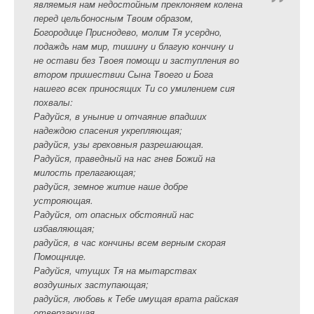
являемыя нам недостойным преклоняем колена
перед цельбоносным Твоим образом,
Богородице Приснодево, молим Тя усердно,
подаждь нам мир, тишину и благую кончину и
не остави без Твоея помощи и заступления во
втором пришествии Сына Твоего и Бога
нашего всех приносящих Ти со умилением сия
похвалы:
Радуйся, в уныние и отчаяние впадших
надеждою спасения укрепляющая;
радуйся, узы греховныя разрешающая.
Радуйся, праведный на нас гнев Божий на
милость прелагающая;
радуйся, земное житие наше добре
устрояющая.
Радуйся, от опасных обстояний нас
избавляющая;
радуйся, в час кончины всем верным скорая
Помощнице.
Радуйся, чтущих Тя на мытарствах
воздушных заступающая;
радуйся, любовь к Тебе имущая врата райская
отверзающая.