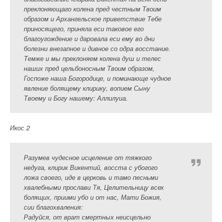
преклоняющаго колена пред честным Твоим
образом и Архангельское приветствие Тебе
приносящего, приняла еси таковое его
благоугождение и даровала еси ему во дни
болезни внезапное и дивное со одра восстание.
Темже и мы преклоняем колена душ и телес
наших пред цельбоносным Твоим образом,
Госпоже наша Богородице, и поминающе чудное
явление болящему клирику, вопием Сыну
Твоему и Богу нашему: Аллилуиа.
Икос 2
Разумев чудесное исцеление от тяжкого
недуга, клирик Викентий, восста с убогого
ложа своего, иде в церковь и тамо песньми
хвалебными прослави Тя, Целительницу всех
болящих, приими убо и от нас, Мати Божия,
сии благохваления:
Радуйся, от врат смертных неисцельно