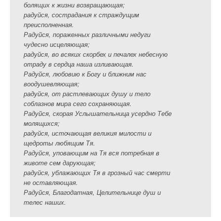
болящих к жизни возвращающая;
радуйся, сострадания к страждущим
преисполненная.
Радуйся, пораженных различными недуги
чудесно исцеляющая;
радуйся, во всяких скорбех и печалех небесную
отраду в сердца наша изливающая.
Радуйся, любовию к Богу и ближним нас
воодушевляющая;
радуйся, от растлевающих душу и тело
соблазнов мира сего сохраняющая.
Радуйся, скорая Услышательница усердно Тебе
молящихся;
радуйся, источающая великия милости и
щедроты любящим Тя.
Радуйся, уповающим на Тя вся потребная в
животе сем дарующая;
радуйся, ублажающих Тя в грозный час смерти
не оставляющая.
Радуйся, Благодатная, Целительнице душ и
телес наших.