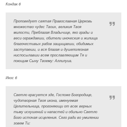
Кондак 6
Проповедует святая Православная Церковь
множество чудес Твоих, великия Твоя
милости, Преблагая Владычице, яко грады и
веси ограждаеши, обители иноческия и жилища
благочестивых рабов защищаеши, обидимых
заступаеши, и вся благая и душеполезная
ниспосылавши всем прославляющим Тя и
поющим Сыну Твоему: Аллилуиа.
Икос 6
Светло красуется зде, Госпоже Богородице,
чудотворная Твоя икона, именуемая
Целительница, прогоняющи от всех верных
тьму искушений и напастей и обильно Светло
Бого источая исцеления. Сего ради во умилении
зовем Ти: