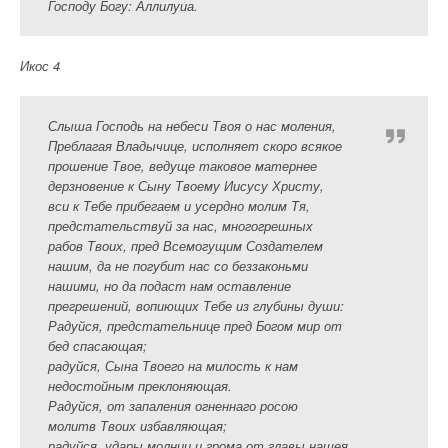
Господу Богу: Аллилуиа.
Икос 4
Слыша Господь на небеси Твоя о нас моления,
Преблагая Владычице, исполняет скоро всякое
прошение Твое, ведуще таковое матернее
дерзновение к Сыну Твоему Иисусу Христу,
вси к Тебе прибегаем и усердно молим Тя,
предстательствуй за нас, многогрешных
рабов Твоих, пред Всемогущим Создателем
нашим, да не погубит нас со беззаконьми
нашими, но да подаст нам оставление
прегрешений, вопиющих Тебе из глубины души:
Радуйся, предстательнице пред Богом мир от
бед спасающая;
радуйся, Сына Твоего на милость к нам
недостойным преклоняющая.
Радуйся, от запаления огненнаго росою
молитв Твоих избавляющая;
радуйся, удары молнии и грома от главы нашея