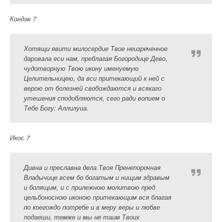
Кондак 7
Хотящи явити милосердие Твое неизреченное
даровала еси нам, преблагая Богородице Дево,
чудотворную Твою икону именуемую
Целительницею, да вси притекающий к ней с
верою от болезней свобождаются и всякаго
утешения сподобляются, сего ради вопием о
Тебе Богу: Аллилуиа.
Икос 7
Дивна и преславна дела Твоя Пренепорочная
Владычице всем бо богатым и нищим здравым
и болящим, и с прилежною молитвою пред
цельбоносною иконою притекающим вся благая
по коегождо потребе и в меру веры и любве
подаеши, темже и мы не таим Твоих