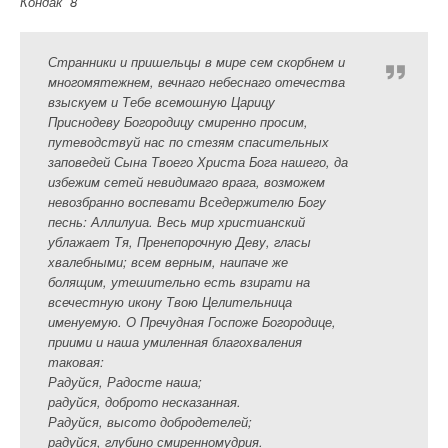
Кондак 8
Странники и пришельцы в мире сем скорбнем и
многомятежнем, вечнаго небеснаго отечества
взыскуем и Тебе всемошную Царицу
Приснодеву Богородицу смиренно просим,
путеводствуй нас по стезям спасительных
заповедей Сына Твоего Христа Бога нашего, да
избежим сетей невидимаго врага, возможем
невозбранно воспевати Вседержителю Богу
песнь: Аллилуиа. Весь мир христианский
ублажает Тя, Пренепорочную Деву, гласы
хвалебными; всем верным, наипаче же
болящим, утешительно есть взирати на
всечестную икону Твою Целительница
именуемую. О Пречудная Госпоже Богородице,
приими и наша умиленная благохваления
таковая:
Радуйся, Радосте наша;
радуйся, доброто несказанная.
Радуйся, высото добродетелей;
радуйся, глубино смиренномудрия.