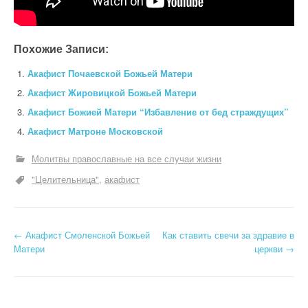
Похожие Записи:
Акафист Почаевской Божьей Матери
Акафист Жировицкой Божьей Матери
Акафист Божией Матери “Избавление от бед страждущих”
Акафист Матроне Московской
Молитвы православные на все случаи жизни
"Целительница"
акафист
Н
←
Акафист Смоленской Божьей
Как ставить свечи за здравие в
Матери
церкви
→
а
в