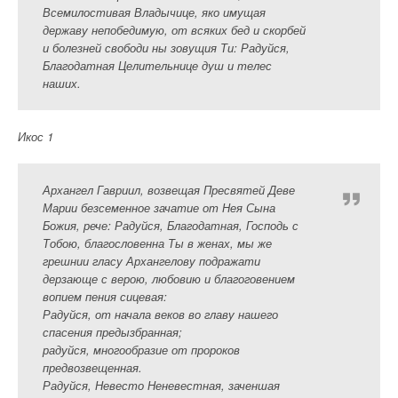
Всемилостивая Владычице, яко имущая
державу непобедимую, от всяких бед и скорбей
и болезней свободи ны зовущия Ти: Радуйся,
Благодатная Целительнице душ и телес
наших.
Икос 1
Архангел Гавриил, возвещая Пресвятей Деве
Марии безсеменное зачатие от Нея Сына
Божия, рече: Радуйся, Благодатная, Господь с
Тобою, благословенна Ты в женах, мы же
грешнии гласу Архангелову подражати
дерзающе с верою, любовию и благоговением
вопием пения сицевая:
Радуйся, от начала веков во главу нашего
спасения предызбранная;
радуйся, многообразие от пророков
предвозвещенная.
Радуйся, Невесто Неневестная, заченшая