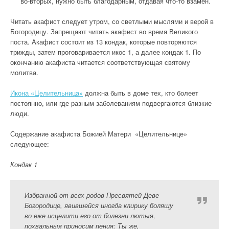
во-вторых, нужно быть благодарным, отдавая что-то взамен.
Читать акафист следует утром, со светлыми мыслями и верой в
Богородицу. Запрещают читать акафист во время Великого
поста. Акафист состоит из 13 кондак, которые повторяются
трижды, затем проговаривается икос 1, а далее кондак 1. По
окончанию акафиста читается соответствующая святому
молитва.
Икона «Целительница»
должна быть в доме тех, кто болеет
постоянно, или где разным заболеваниям подвергаются близкие
люди.
Содержание акафиста Божией Матери «Целительнице»
следующее:
Кондак 1
Избранной от всех родов Пресвятей Деве
Богородице, явившейся иногда клирику болящу
во еже исцелити его от болезни лютыя,
похвальныя приносим пения: Ты же,