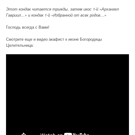
Этот кондак читается трижды, затем икос 1-й «Архангел
Гавриил…» и кондак 1-й «Избранной от всех родов…»
Господь всегда с Вами!
Смотрите еще и видео акафист к иконе Богородицы
Целительница: