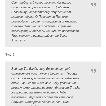
Свет небесный озари храмину болящего
клирика егда предстала еси, Преблагая
Владычице, даровати ему исцеление от
лютого недуга. О Пресвятая Госпоже
Богородице, просвети помраченныя многими
грехами души наша и подаждь исцеление
болезнующим телесем нашим, да прославляя
Твоя милости вопием радостно Богу:
Аллилуиа.
Икос 5
Видяще Тя, Владычицу Богородицу пред
огнезрачным престолом Пресвятыя Троицы
стоящу и за христиан молящуюся, небесныя
силы и вси святии от века Богу угодившии
немолчными славословиями ублажают Тя. Мы
же грешнии на земле любовию к Тебе
подвизаеми дерзаем воспевати Тебе сице:
Радуйся, матернею любовию весь мир