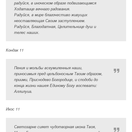
радуйся, в иноческом образе подвизающимся
Ходатаице вечнаго радования.
Радуйся, в мире благочестиво живущих
неоставляющая Своим заступлением.
Радуйся, Благодатная, Целительнице душ и
телес наших.
Кондак 11
Пения и мольбы всеумиленныя наши,
приносимыя пред цельбоносным Твоим образом,
приими, Приснодево Богородице, и сподоби до
конца жизни нашея Единому Богу воспевати:
Аллилуиа.
Икос 11
Светозарне сияет чудотворная икона Твоя,