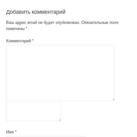
и
Добавить комментарий
г
Ваш адрес email не будет опубликован.
Обязательные поля
а
помечены
*
ц
Комментарий
*
и
я
п
о
з
а
п
и
Имя
*