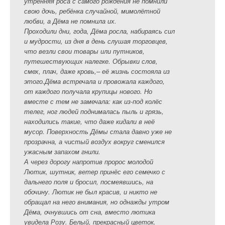
утренняя роса с самого рождения не помнили
свою дочь, ребёнка случайной, мимолётной
любви, а Дёма не помнила их.
Проходили дни, года, Дёма росла, набираясь сил
и мудрости, из дня в день слушая торговцев,
что везли свои товары или путников,
путешествующих налегке. Обрывки слов,
смех, плач, даже кровь,– её жизнь состояла из
этого.Дёма встречала и провожала каждого,
от каждого получала крупицы нового. Но
вместе с тем не замечала: как из-под колёс
телег, ног людей поднималась пыль и грязь,
находились такие, что даже кидали в неё
мусор. Поверхность Дёмы стала давно уже не
прозрачна, а чистый воздух вокруг сменился
ужасным запахом гнили.
А через дорогу напротив пророс молодой
Лютик, шутник, ветер принёс его семечко с
дальнего поля и бросил, посмеявшись, на
обочину. Лютик не был красив, и никто не
обращал на него внимания, но однажды утром
Дёма, очнувшись от сна, вместо лютика
увидела Розу. Белый, прекрасный цветок.