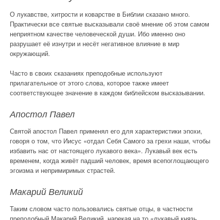
О лукавстве, хитрости и коварстве в Библии сказано много.
Практически все святые высказывали своё мнение об этом самом
неприятном качестве человеческой души. Ибо именно оно
разрушает её изнутри и несёт негативное влияние в мир
окружающий.
Часто в своих сказаниях преподобные используют
прилагательное от этого слова, которое также имеет
соответствующее значение в каждом библейском высказывании.
Апостол Павел
Святой апостол Павел применял его для характеристики эпохи,
говоря о том, что Иисус «отдал Себя Самого за грехи наши, чтобы
избавить нас от настоящего лукавого века». Лукавый век есть
временем, когда живёт падший человек, время всепоглощающего
эгоизма и непримиримых страстей.
Макарий Великий
Таким словом часто пользовались святые отцы, в частности
преподобный Макарий Великий, нарекая на то «лукавый князь