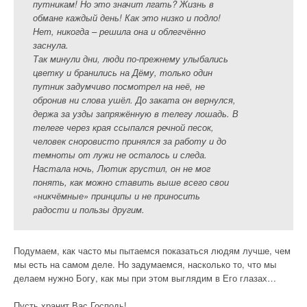
путникам! Но это значит лгать? Жизнь в
обмане каждый день! Как это низко и подло!
Нет, никогда – решила она и облегчённо
заснула.
Так минули дни, люди по-прежнему улыбались
цветку и бранились на Дёму, только один
путник задумчиво посмотрел на неё, не
обронив ни слова ушёл. До заката он вернулся,
держа за узды запряжённую в телегу лошадь. В
телеге через края ссыпался речной песок,
человек сноровисто принялся за работу и до
темноты от лужи не осталось и следа.
Настала ночь, Лютик грустил, он не мог
понять, как можно ставить выше всего свои
«никчёмные» принципы и не приносить
радости и пользы другим.
Подумаем, как часто мы пытаемся показаться людям лучше, чем
мы есть на самом деле. Но задумаемся, насколько то, что мы
делаем нужно Богу, как мы при этом выглядим в Его глазах…
Пусть хранит Вас Господь!