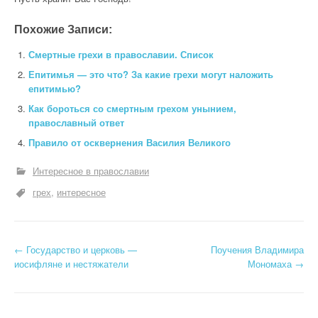
Похожие Записи:
Смертные грехи в православии. Список
Епитимья — это что? За какие грехи могут наложить
епитимью?
Как бороться со смертным грехом унынием,
православный ответ
Правило от осквернения Василия Великого
Интересное в православии
грех
интересное
Н
←
Государство и церковь —
Поучения Владимира
иосифляне и нестяжатели
Мономаха
→
а
в