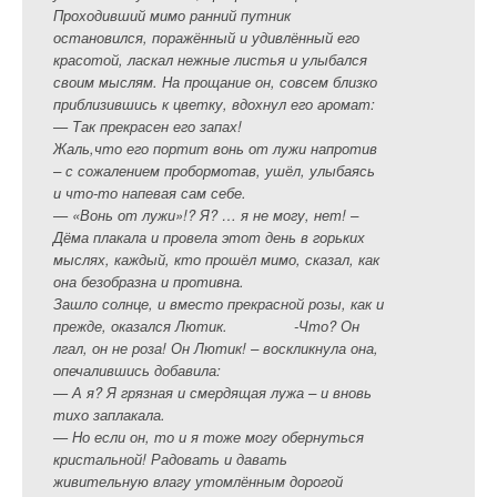
Проходивший мимо ранний путник
остановился, поражённый и удивлённый его
красотой, ласкал нежные листья и улыбался
своим мыслям. На прощание он, совсем близко
приблизившись к цветку, вдохнул его аромат:
— Так прекрасен его запах!
Жаль,что его портит вонь от лужи напротив
– с сожалением пробормотав, ушёл, улыбаясь
и что-то напевая сам себе.
— «Вонь от лужи»!? Я? … я не могу, нет! –
Дёма плакала и провела этот день в горьких
мыслях, каждый, кто прошёл мимо, сказал, как
она безобразна и противна.
Зашло солнце, и вместо прекрасной розы, как и
прежде, оказался Лютик. -Что? Он
лгал, он не роза! Он Лютик! – воскликнула она,
опечалившись добавила:
— А я? Я грязная и смердящая лужа – и вновь
тихо заплакала.
— Но если он, то и я тоже могу обернуться
кристальной! Радовать и давать
живительную влагу утомлённым дорогой