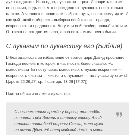
духа людского. Ясно одно, лукавство – грех. И спорить с этим
нет причин, ведь всё, что порождено от лукавого, несёт только
плохое. А человек в праве сам выбрать путь, по которому идти. И
каждый такой выбор есть выбором всей жизни – правда,
искренность и преданность Богу или себялюбие, враньё и эгоизм.
От греха не рождается вера, а она есть смысл всего бытия.
С лукавым по лукавству его (Библия)
В благодарность за избавление от врагов царь Давид прославил
Господа песней, в которой, в частности, было сказано: «С
милостивым Ты поступаешь милостиво, с мужем искренним —
искренно, с чистым — чисто, а с лукавым — по лукавству его» (2
Царств 22:26,27; ср. Псалтирь 18:26 [17:27]).
Притча об истине лжи и лукавстве:
С незапамятных времён у дороги, что ведёт
из порта Трёх Земель к старому городу Алый –
столице волшебной страны Сказка, жила лужа
по имени Дёма. Её отец майский дождь и мать