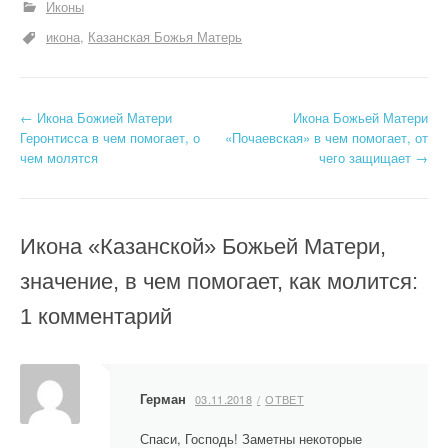
Иконы
икона
Казанская Божья Матерь
Н
←
Икона Божией Матери
Икона Божьей Матери
Геронтисса в чем помогает, о
«Почаевская» в чем помогает, от
а
чем молятся
чего защищает
→
в
и
Икона «Казанской» Божьей Матери,
г
значение, в чем помогает, как молится
:
а
1 комментарий
ц
и
Герман
03.11.2018
ОТВЕТ
я
Спаси, Господь! Заметны некоторые