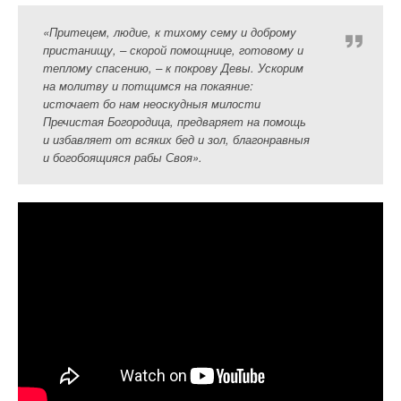
«Притецем, людие, к тихому сему и доброму
пристанищу, – скорой помощнице, готовому и
теплому спасению, – к покрову Девы. Ускорим
на молитву и потщимся на покаяние:
источает бо нам неоскудныя милости
Пречистая Богородица, предваряет на помощь
и избавляет от всяких бед и зол, благонравныя
и богобоящияся рабы Своя».