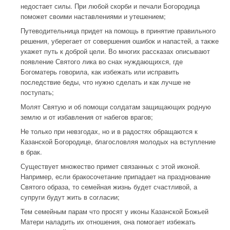
недостает силы. При любой скорби и печали Богородица
поможет своими наставлениями и утешением;
Путеводительница придет на помощь в принятие правильного
решения, уберегает от совершения ошибок и напастей, а также
укажет путь к доброй цели. Во многих рассказах описывают
появление Святого лика во снах нуждающихся, где
Богоматерь говорила, как избежать или исправить
последствие беды, что нужно сделать и как лучше не
поступать;
Молят Святую и об помощи солдатам защищающих родную
землю и от избавления от набегов врагов;
Не только при невзгодах, но и в радостях обращаются к
Казанской Богородице, благословляя молодых на вступление
в брак.
Существует множество примет связанных с этой иконой.
Например, если бракосочетание припадает на празднование
Святого образа, то семейная жизнь будет счастливой, а
супруги будут жить в согласии;
Тем семейным парам что просят у иконы Казанской Божьей
Матери наладить их отношения, она помогает избежать