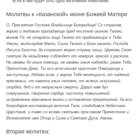
если в ней будет хоть одно негативное пожелание.
Молитвы к «Казанской» иконе Божией Матери
О, Пресвятая Госпоже Владычице Богородице! Со страхом,
верою и любовию припадающе пред честною иконою Твоею,
молим Тя: не отврати лица Твоего от прибегающих к Тебе.
Умоли, милосердая Мати, Сына Твоего и Бога нашего, Господа
Иисуса Христа, да сохранит мирно страну нашу, Церковь Свою
святую да незыблему соблюдет от неверия, ересей и раскола.
Не имамы бо иныя помощи, не имамы иныя надежды, разве Тебе,
Пречистая Дево, Ты еси всесильная христиан Помощница и
заступница. Избави всех, с верою Тебе молящихся, от падений
греховных, от навета злых человек, от всяких искушений,
скорбей, бед и от напрасныя смерти. Даруй нам дух
сокрушения, смирение сердца, чистоту помышлений
исправление греховныя жизни и оставление прегрешений, да вси
благодарне воспевающе величия Твоя, сподобимся Небеснаго
Царствия, и тамо со всеми святыми прославим Пречестное и
Великолепое имя Отца и Сына и Святаго Духа. Аминь.
Вторая молитва: