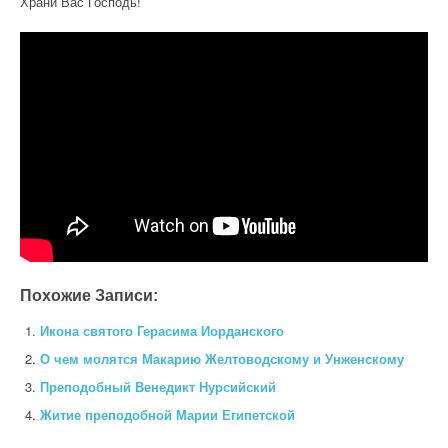
Храни Вас Господь!
Похожие Записи:
Икона святого Герасима Иорданского
О чем молятся Макарию Желтоводскому и Унженскому
Преподобный Венедикт Нурсийский
Житие преподобной Марии Египетской