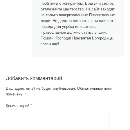
п
проблемы с копирайтом. Братья и сёстры,
о
оттачивайте мастерство. На сайт заходят
не только воцерковлённые Православные
з
люди. Не должно оставаться ни единого
повода для упрёка или сатиры.
а
Православное должно стать лучшим.
Помоги, Господи! Пресвятая Богородице,
п
спаси нас!
и
с
я
Добавить комментарий
м
Ваш адрес email не будет опубликован.
Обязательные поля
помечены
*
Комментарий
*