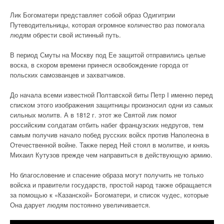
Лик Богоматери представляет собой образ Одигитрии
Путеводительницы, которая огромное количество раз помогала
людям обрести свой истинный путь.
В период Смуты на Москву под Ее защитой отправились целые
воска, в скором времени принеся освобождение города от
польских самозванцев и захватчиков.
До начала всеми известной Полтавской биты Петр I именно перед
списком этого изображения защитницы произносил одни из самых
сильных молитв. А в 1812 г. этот же Святой лик помог
российским солдатам отбить набег французских недругов, тем
самым получив начало побед русских войск против Наполеона в
Отечественной войне. Также перед Ней стоял в молитве, и князь
Михаил Кутузов прежде чем направиться в действующую армию.
Но благословение и спасение образа могут получить не только
войска и правители государств, простой народ также обращается
за помощью к «Казанской» Богоматери, и список чудес, которые
Она дарует людям постоянно увеличивается.