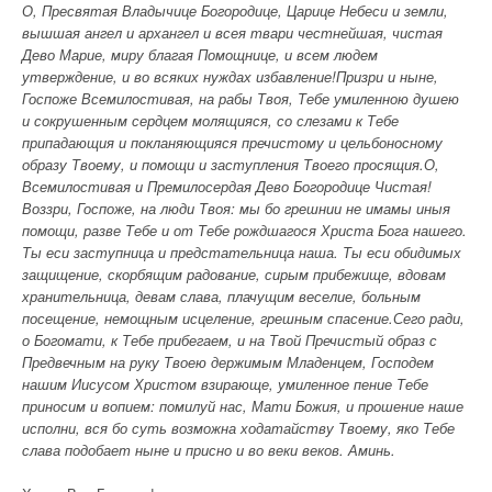
О, Пресвятая Владычице Богородице, Царице Небеси и земли,
вышшая ангел и архангел и всея твари честнейшая, чистая
Дево Марие, миру благая Помощнице, и всем людем
утверждение, и во всяких нуждах избавление!
Призри и ныне,
Госпоже Всемилостивая, на рабы Твоя, Тебе умиленною душею
и сокрушенным сердцем молящияся, со слезами к Тебе
припадающия и покланяющияся пречистому и цельбоносному
образу Твоему, и помощи и заступления Твоего просящия.
О,
Всемилостивая и Премилосердая Дево Богородице Чистая!
Воззри, Госпоже, на люди Твоя: мы бо грешнии не имамы иныя
помощи, разве Тебе и от Тебе рождшагося Христа Бога нашего.
Ты еси заступница и предстательница наша. Ты еси обидимых
защищение, скорбящим радование, сирым прибежище, вдовам
хранительница, девам слава, плачущим веселие, больным
посещение, немощным исцеление, грешным спасение.
Сего ради,
о Богомати, к Тебе прибегаем, и на Твой Пречистый образ с
Предвечным на руку Твоею держимым Младенцем, Господем
нашим Иисусом Христом взирающе, умиленное пение Тебе
приносим и вопием: помилуй нас, Мати Божия, и прошение наше
исполни, вся бо суть возможна ходатайству Твоему, яко Тебе
слава подобает ныне и присно и во веки веков. Аминь.