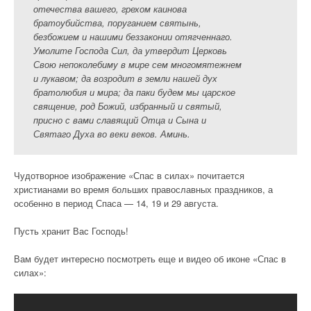
отечества вашего, грехом каинова
братоубийства, поруганием святынь,
безбожием и нашими беззаконии отягченнаго.
Умолите Господа Сил, да утвердит Церковь
Свою непоколебиму в мире сем многомятежнем
и лукавом; да возродит в земли нашей дух
братолюбия и мира; да паки будем мы царское
священие, род Божий, избранный и святый,
присно с вами славящий Отца и Сына и
Святаго Духа во веки веков. Аминь.
Чудотворное изображение «Спас в силах» почитается
христианами во время больших православных праздников, а
особенно в период Спаса — 14, 19 и 29 августа.
Пусть хранит Вас Господь!
Вам будет интересно посмотреть еще и видео об иконе «Спас в
силах»: