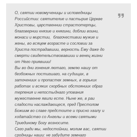
О, святии новомученицы и исповедницы
Российстии: святителие и пастырие Церкве
Христовы, царственнии страстотерпцы,
благовернии князие и княгини, доблии воини,
монаси и мирстии, благочестивии мужие и
жены, во всяцем возрасте и сословии за
Христа пострадавшии, верность Ему даже до
смерти свидетельствовавшии и венец жизни
от Него приявшии!
Вы во дни гонения лютаго, землю нашу от
безбожных постигшаго, на судищах, в
заточениих и пропастех земных, в горьких
работах и всяких скорбных обстояниих образ
терпения и непостыднаго упования
мужественне явили есте. Ныне же, в раи
сладости наслаждающеся, пред Престолом
Божиим во славе предстоите и присно хвалу и
ходатайство со Ангелы и всеми святыми
Триединому Богу возносите.
Сего ради мы, недостойнии, молим вас, святии
сродницы наши: не забудите земнаго