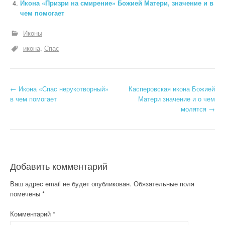
Икона «Призри на смирение» Божией Матери, значение и в
чем помогает
Иконы
икона
Спас
Н
←
Икона «Спас нерукотворный»
Касперовская икона Божией
в чем помогает
Матери значение и о чем
а
молятся
→
в
и
г
Добавить комментарий
а
Ваш адрес email не будет опубликован.
Обязательные поля
помечены
*
ц
Комментарий
*
и