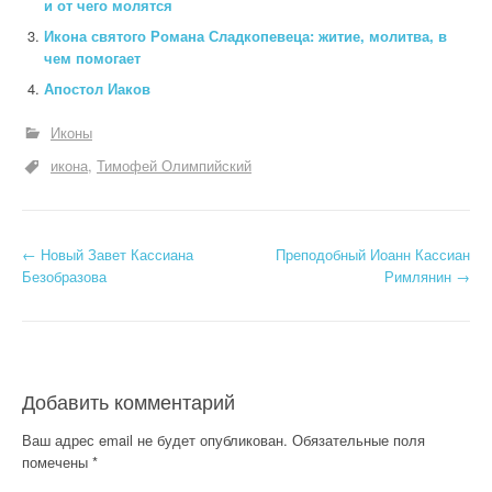
и от чего молятся
Икона святого Романа Сладкопевеца: житие, молитва, в
чем помогает
Апостол Иаков
Иконы
икона
Тимофей Олимпийский
Н
←
Новый Завет Кассиана
Преподобный Иоанн Кассиан
Безобразова
Римлянин
→
а
в
и
Добавить комментарий
г
Ваш адрес email не будет опубликован.
Обязательные поля
а
помечены
*