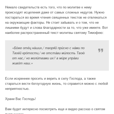
Немало свидетельств есть того, что по молитве к нему
происходят исцеления даже от самых сложных недугов. Нужно
постараться во время чтения священных текстов не отвлекаться
на окружающие факторы. Не стоит забывать и о том, что не
лишними будут и слова благодарности за то, что уже имеете. Вот
наиболее распространенный текст молитвы святому Тимофею:
«Бо́же оте́ц на́ших,/ творя́й при́сно с на́ми по
Твое́й кро́тости,/ не отста́ви ми́лость Твою́
от нас,/ но моли́твами их// в ми́ре упра́ви
живо́т наш.»
Если искреннее просить и верить в силу Господа, а также
стараться вести богоугодную жизнь, то справится можно с любой
неприятностью.
Храни Вас Господь!
Вам будет интересно посмотреть еще и видео рассказ о святом
пустыннике: