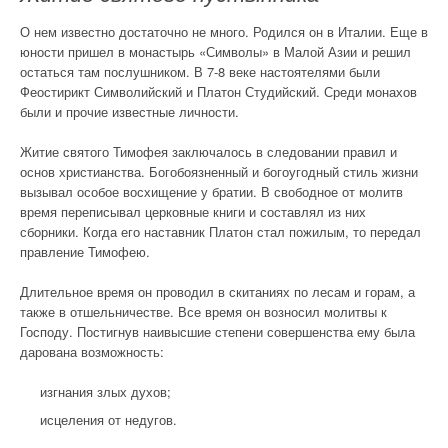
О нем известно достаточно не много. Родился он в Италии. Еще в
юности пришел в монастырь «Символы» в Малой Азии и решил
остаться там послушником. В 7-8 веке настоятелями были
Феостирикт Символийский и Платон Студийский. Среди монахов
были и прочие известные личности.
Житие святого Тимофея заключалось в следовании правил и
основ христианства. Богобоязненный и богоугодный стиль жизни
вызывал особое восхищение у братии. В свободное от молитв
время переписывал церковные книги и составлял из них
сборники. Когда его наставник Платон стал пожилым, то передал
правление Тимофею.
Длительное время он проводил в скитаниях по лесам и горам, а
также в отшельничестве. Все время он возносил молитвы к
Господу. Постигнув наивысшие степени совершенства ему была
дарована возможность:
изгнания злых духов;
исцеления от недугов.