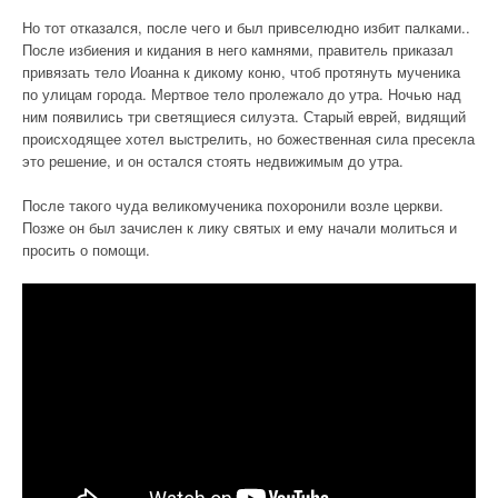
Но тот отказался, после чего и был привселюдно избит палками..
После избиения и кидания в него камнями, правитель приказал
привязать тело Иоанна к дикому коню, чтоб протянуть мученика
по улицам города. Мертвое тело пролежало до утра. Ночью над
ним появились три светящиеся силуэта. Старый еврей, видящий
происходящее хотел выстрелить, но божественная сила пресекла
это решение, и он остался стоять недвижимым до утра.
После такого чуда великомученика похоронили возле церкви.
Позже он был зачислен к лику святых и ему начали молиться и
просить о помощи.