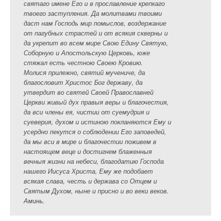
святаго имене Его и в прославление крепкаго
твоего заступления. Да молитвами твоими
даст нам Господь мир помыслов, воздержание
от пагубных страстей и от всякия скверны и
да укрепит во всем мире Свою Едину Святую,
Соборную и Апостольскую Церковь, юже
стяжал есть честною Своею Кровию.
Молися прилежно, святий мучениче, да
благословит Христос Бог державу, да
утвердит во святей Своей Православней
Церкви живый дух правыя веры и благочестия,
да вси члены ея, чистии от суемудрия и
суеверия, духом и истиною покланяются Ему и
усердно пекутся о соблюдении Его заповедей,
да мы вси в мире и благочестии поживем в
настоящем веце и достигнем блаженныя
вечныя жизни на небеси, благодатию Господа
нашего Иисуса Христа, Ему же подобает
всякая слава, честь и держава со Отцем и
Святым Духом, ныне и присно и во веки веков.
Аминь.