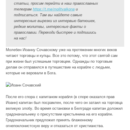
статьи, просим перейти в наш православных
телеграм
https://t.me/molitvaikona
и
подписаться. Там вы найдете самые
интересные вырезки из интервью батюшек,
редкие молитвы, интересные факты о
православии. Переходи быстрее и подпишись
на нас!
Молебен Иоанну Сочавскому уже на протяжении многих веков
читают торговцы и купцы. Все это потому, что этот святой сам
при жизни был успешным торговцем. Однажды по торговым
делам он отправился в путешествие на корабле с людьми,
которые не веровали в Бога.
После его спора с капитаном корабля (в споре оказался прав
Иоанн) капитан был посрамлен, после чего он затаил на торговца
великую злобу. Во время остановки в Белграде капитан доложил
градоначальнику о присутствии крестьянина на его корабле.
Градоначальник предложил принять блаженному
огнепоклонистскую веру и отказаться от христианства.