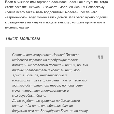
Если в бизнесе или торговле сложилась сложная ситуация, тогда
стоит посетить церковь и заказать молебен Иоанну Сочавскому.
Лучше всего заказывать водосвятный молебен, после него
«заряженную» воду можно взять домой. Для этого нужно подойти
к священнику на кануне и подать записку, которые принимают в
иконных лавках.
Текст молитвы
Святый великомучениче Иоанне! Призри с
небеснаго чертога на требующих твоея
помощи и не отвергни прошений наших, но, яко
присный благодетель и ходатай наш, моли
Христа Бога, да, человеколюбив и
многомилостив сый, сохранит нас от всякаго
лютаго обстояния: от труса, потопа, огня,
меча, нашествия иноплеменников и
междоусобныя брани.
Да не осудит нас грешных по беззаконием
нашим, и да не во зло обратим благая,
даруемая нам от Всещедраго Бога, но во славу