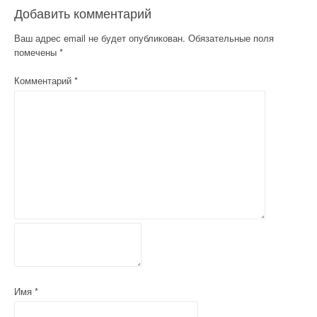
Добавить комментарий
г
Ваш адрес email не будет опубликован.
Обязательные поля
а
помечены
*
ц
Комментарий
*
и
я
п
о
з
а
п
и
Имя
*
с