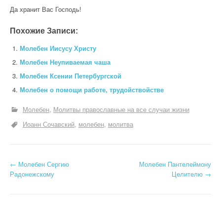
Да хранит Вас Господь!
Похожие Записи:
Молебен Иисусу Христу
Молебен Неупиваемая чаша
Молебен Ксении Петербургской
Молебен о помощи работе, трудойствойстве
Молебен
Молитвы православные на все случаи жизни
Иоанн Сочавский
молебен
молитва
Н
←
Молебен Сергию
Молебен Пантелеймону
Радонежскому
Целителю
→
а
в
и