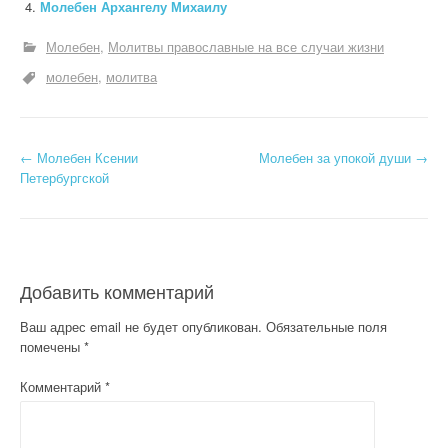
Молебен Архангелу Михаилу
Молебен
Молитвы православные на все случаи жизни
молебен
молитва
Н
←
Молебен Ксении
Молебен за упокой души
→
Петербургской
а
в
и
Добавить комментарий
г
Ваш адрес email не будет опубликован.
Обязательные поля
а
помечены
*
ц
Комментарий
*
и