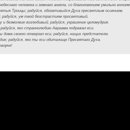
небеснаго человека и земнаго ангела, со благоговением умильно вопием
вятыя Троицы; радуйся, обогативыйся Духа пресветлым осиянием.
; радуйся, ум твой безстрастием просветивый.
 и безмолвие возлюбивый; радуйся, украшение целомудрия.
радуйся, яко страннолюбию Авраама подражал еси.
ды дома своего отверзал еси; радуйся, нищих предстателю.
дие; радуйся, яко ты еси обиталище Пресвятаго Духа.
творче!