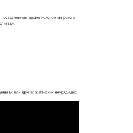
ыл поставленным архиепископом кипрского
олитвам.
деньгах или других житейских неурядицах.