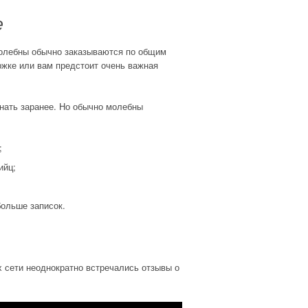
е
 молебны обычно заказываются по общим
ржке или вам предстоит очень важная
знать заранее. Но обычно молебны
;
ийц;
больше записок.
х сети неоднократно встречались отзывы о