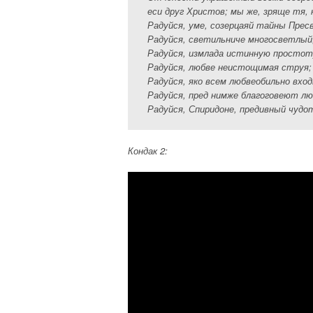
еси друг Христов; мы же, зряще тя, 
Радуйся, уме, созерцаяй тайны Прес
Радуйся, светильниче многосветлый
Радуйся, измлада истинную простоту
Радуйся, любве неистощимая струя; 
Радуйся, яко всем любвеобильно вхо
Радуйся, пред нимже благоговеют лю
Радуйся, Спиридоне, предивный чудо
Кондак 2: