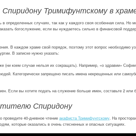
н Спиридону Тримифунтскому в храм
ь в определенных случаях, так как у каждого своя особенная сила. Но
аказать богослужение, если вы нуждаетесь сильно в финансовой подде
ения. В каждом храме свой порядок, поэтому этот вопрос необходимо у
ургии. В записке нужно указать:
е (ни коем случае нельзя их сокращать). Например, «о здравии» Софии
людей. Категорически запрещено писать имена некрещенных или самоуб
мен. Если вы хотите подать на служение больше имен, составьте 2 или 
ятителю Спиридону
то проведите 40-дневное чтение
акафиста Тримифунтскому
. На простора
юдям, которые оказались в очень стесненных и опасных ситуациях.