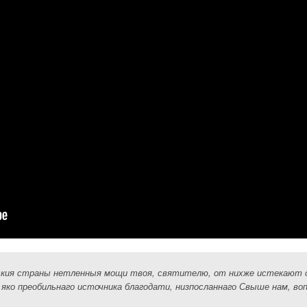
ския страны нетленныя мощи твоя, святителю, от нихже истекают о
яко преобильнаго источника благодати, низпосланнаго Свыше нам, в