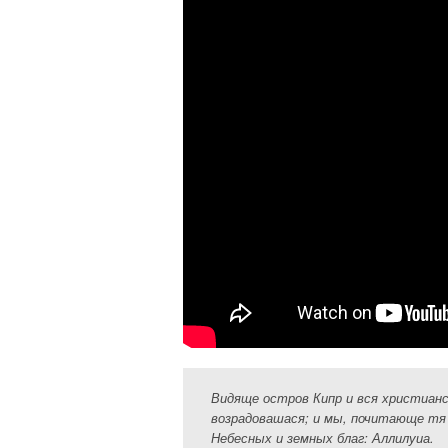
Видяще остров Кипр и вся христиан
возрадовашася; и мы, почитающе тя 
Небесных и земных благ: Аллилуиа.