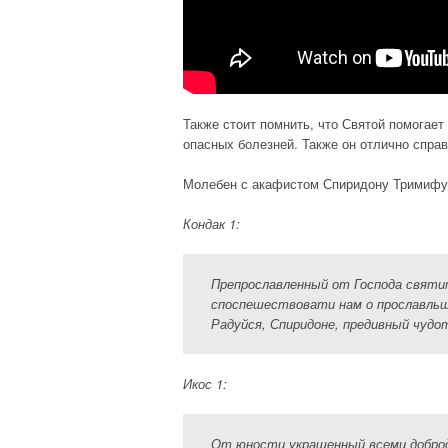
Также стоит помнить, что Святой помогае
опасных болезней. Также он отлично спра
Молебен с акафистом Спиридону Тримифун
Кондак 1:
Препрославленный от Господа святи
споспешествовати нам о прославльше
Радуйся, Спиридоне, предивный чудо
Икос 1:
От юности украшенный всеми доброд