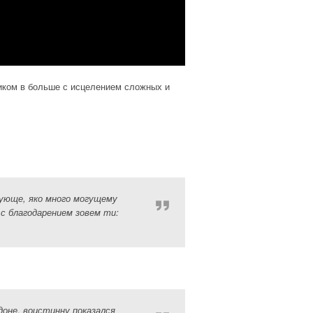
иком в больше с исцелением сложных и
ующе, яко много могущему
 с благодарением зовем ти:
оне, воистинну показался