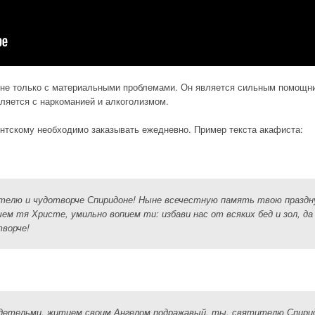
т не только с материальными проблемами. Он является сильным помощн
вляется с наркоманией и алкоголизмом.
тскому необходимо заказывать ежедневно. Пример текста акафиста:
телю и чудотворче Спиридоне! Ныне всечестную память твою праздн
м тя Христе, умильно вопием ти: избави нас от всяких бед и зол, да
творче!
етельми, житием своим Ангелом подражавый, ты, святителю Спирид