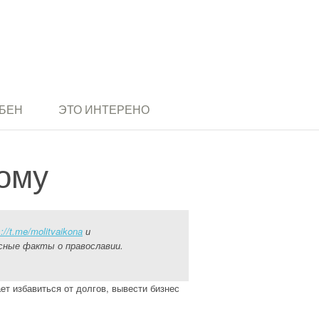
БЕН
ЭТО ИНТЕРЕНО
ому
s://t.me/molitvaikona
и
сные факты о православии.
т избавиться от долгов, вывести бизнес