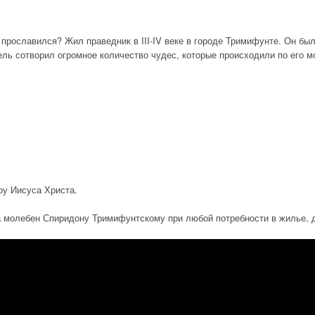
 прославился? Жил праведник в III-IV веке в городе Тримифунте. Он б
ель сотворил огромное количество чудес, которые происходили по его м
ру Иисуса Христа.
на молебен Спиридону Тримифунтскому при любой потребности в жилье, 