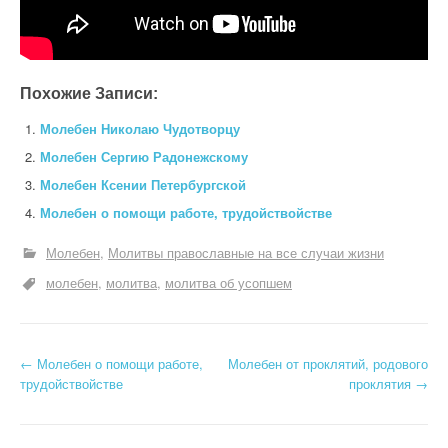
Похожие Записи:
Молебен Николаю Чудотворцу
Молебен Сергию Радонежскому
Молебен Ксении Петербургской
Молебен о помощи работе, трудойствойстве
Молебен
Молитвы православные на все случаи жизни
молебен
молитва
молитва об усопшем
Н
←
Молебен о помощи работе,
Молебен от проклятий, родового
трудойствойстве
проклятия
→
а
в