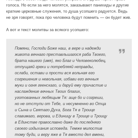
голоса. Но если за него молятся, заказывают панихиды и другие
краткие церковные служения, то душа усопшего радуется. Ведь
не зря говорят, пока про человека будут помнить — он будет жив.
А вот и текст молитвы за всякого усопшего:
Помяни, Господи Боже наш, в вере и надежди
живота вечнаго преставльшагося раба Твоего,
брата нашего (имя), яко Благ и Человеколюбец,
отпущаяй грехи и потребляяй неправды,
ослаби, остави и прости вся вольная его
согрешения и невольная, избави его вечныя
муки и огня геенскаго, и даруй ему причастие и
наслаждение вечных Твоих благих,
уготованных любящым Тя: аще бо и согреши,
но не отступи от Тебе, и несумненно во Отца
и Сына и Святаго Духа, Бога Тя в Троице
славимаго, верова, и Единицу в Троице и Троицу
в Единстве православно даже до последняго
своего издыхания исповеда. Темже милостив
тому буди, и веру яже в Тя вместо дел вмени,