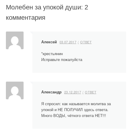
Молебен за упокой души
: 2
и
комментария
г
а
ц
Алексей
03.07.2017
ОТВЕТ
и
*крестьянин
Исправьте пожалуйста
я
п
о
з
Александр
23.12.2017
ОТВЕТ
а
Я спросил: как называется молитва за
упокой и НЕ ПОЛУЧИЛ здесь ответа.
п
Много ВОДЫ, чёткого ответа НЕТ!!!
и