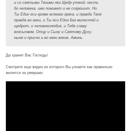
и со святыми Твоими яко Щедр упокой: несть
бо человека, иже поживет и не согрешит. Но
Ты Един еси кроме всякаго греха, и правда Твоя
правда во веки, и Ты еси Един Бог милостей и
щедрот, и человеколюбия, и Тебе славу
возсылаем, Отцу и Сыну и Святому Духу,
ныне и присно и во веки веков. Аминь.
Да хранит Вас Господь!
Смотрите еще видео из которого Вы узнаете как правильно
молится за умерших: