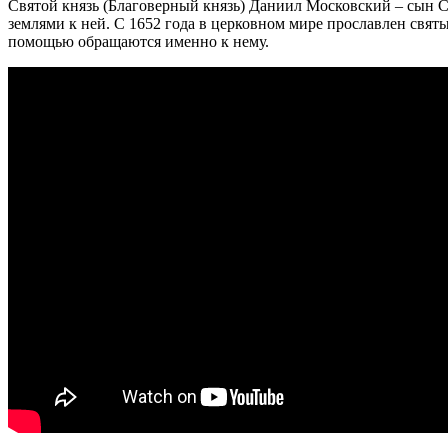
Святой князь (Благоверный князь) Даниил Московский – сын С
землями к ней. С 1652 года в церковном мире прославлен свят
помощью обращаются именно к нему.