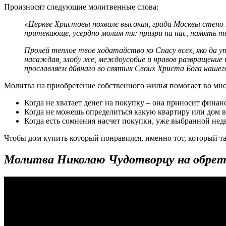
Произносят следующие молитвенные слова:
«Церкве Христовы похвале высокая, града Москвы стено
притекающе, усердно молим тя: призри на нас, память т
Пролей теплое твое ходатайство ко Спасу всех, яко да у
насаждая, злобу же, междоусобие и нравов развращение 
прославляем дйвнаго во святых Своих Христа Бога нашего
Молитва на приобретение собственного жилья помогает во мно
Когда не хватает денег на покупку – она приносит финан
Когда не можешь определиться какую квартиру или дом в
Когда есть сомнения насчет покупки, уже выбранной нед
Чтобы дом купить который понравился, именно тот, который т
Молитва Николаю Чудотворцу на обрет