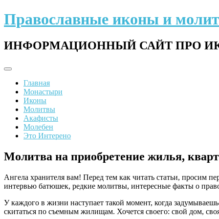
Перейти
Православные иконы и моли
к
содержимому
ИНФОРМАЦИОННЫЙ САЙТ ПРО ИК
Главная
Монастыри
Иконы
Молитвы
Акафисты
Молебен
Это Интерено
Молитва на приобретение жилья, кварт
Ангела хранителя вам! Перед тем как читать статьи, просим п
интервью батюшек, редкие молитвы, интересные факты о право
У каждого в жизни наступает такой момент, когда задумываешьс
скитаться по съемным жилищам. Хочется своего: свой дом, своя