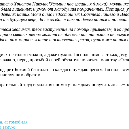
ителю Христов Николае!Услыши нас грешных (имена), молящихс
 блага лишенных и умом от малодушия помраченных. Потщися, у
ых деяниих наших.Моли о нас недостойных Содетеля нашего и Вл
и в будущем веце, да не воздаст нам по делом нашим и по нечис
вом хвалимся, твое заступление на помощь призываем, и ко пр
 да ради святых твоих молитв не обымет нас напасть и не погряз
аст нам мирное житие и оставление грехов, душам же нашим спа
ях не только можно, а даже нужно. Господь помогает каждому
 важно, перед просьбой своей обязательно читать молитву «Отч
дарит Божией благодатью каждого нуждающегося. Господь всеми
я наилучшим образом.
старательный труд и молитвы помогут каждому получить желаемое
а, автомобиля
и замуж