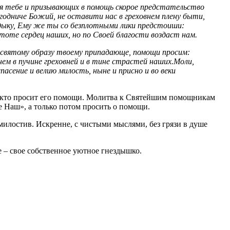
я тебе и призывающих в помощь скорое предстательство
годниче Божий, не оставити нас в греховнем плену быти,
адыку, Ему же ты со безплотными лики предстоиши:
тоте сердец наших, но по Своей благости воздаст нам.
есвятому образу твоему припадающе, помощи просим:
нем в пучине греховней и в тине страстей наших.Моли,
сение и велию милость, ныне и присно и во веки
, кто просит его помощи. Молитва к Святейшим помощникам
е Наш», а только потом просить о помощи.
лостив. Искренне, с чистыми мыслями, без грязи в душе
 – свое собственное уютное гнездышко.