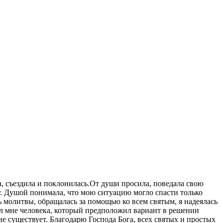
а, съездила и поклонилась.От души просила, поведала свою
ву. Душой понимала, что мою ситуацию могло спасти только
 молитвы, обращалась за помощью ко всем святым, я надеялась
л мне человека, который предположил вариант в решении
не существует. Благодарю Господа Бога, всех святых и простых