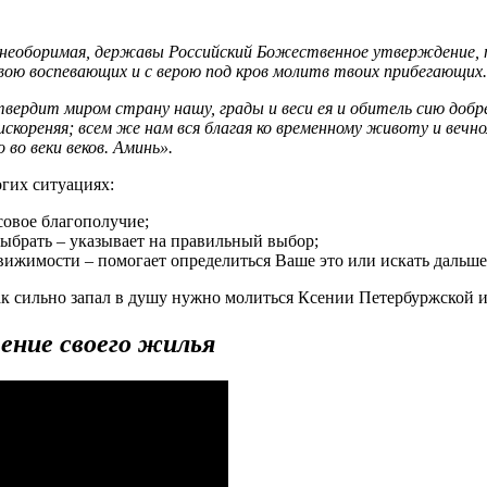
 необоримая, державы Российский Божественное утверждение, 
вою воспевающих и с верою под кров молитв твоих прибегающих.
твердит миром страну нашу, грады и веси ея и обитель сию добр
искореняя; всем же нам вся благая ко временному животу и вечн
 во веки веков.
Аминь».
гих ситуациях:
совое благополучие;
ыбрать – указывает на правильный выбор;
вижимости – помогает определиться Ваше это или искать дальше
ак сильно запал в душу нужно молиться Ксении Петербуржской 
ение своего жилья