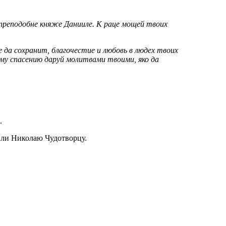
преподобне княже Данииле. К раце мощей твоих
е да сохранит, благочестие и любовь в людех твоих
ому спасению даруй молитвами твоими, яко да
.
или Николаю Чудотворцу.