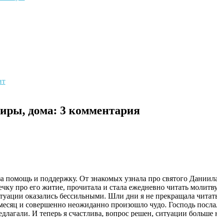
ит
иры, дома
: 3 комментария
х за помощь и поддержку. От знакомых узнала про святого Даниил
ечку про его житие, прочитала и стала ежедневно читать молит
итуации оказались бессильными. Шли дни я не прекращала читать
 месяц и совершенно неожиданно произошло чудо. Господь посла
едлагали. И теперь я счастлива, вопрос решен, ситуации больше 