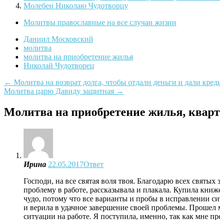
Молебен Николаю Чудотворцу
Молитвы православные на все случаи жизни
Даниил Московский
молитва
молитва на приобретение жилья
Николай Чудотворец
Навигация
←
Молитва на возврат долга, чтобы отдали деньги и дали кред
Молитва царю Давиду защитная
→
по
записям
Молитва на приобретение жилья, кварт
Ирина
22.05.2017
Ответ
Господи, на все святая воля твоя. Благодарю всех святы
проблему в работе, рассказывала и плакала. Купила книж
чудо, потому что все варианты и пробы в исправлении с
и верила в удачное завершение своей проблемы. Прошел
ситуации на работе. Я поступила, именно, так как мне пр