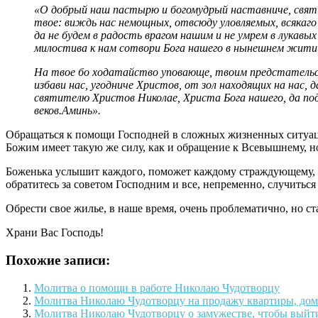
«О добрый наш пастырю и богомудрый наставниче, свят
твое: виждь нас немощных, отвсюду уловляемых, всякаго
да не будем в радость врагом нашим и не умрем в лукав
милостива к нам сотвори Бога нашего в нынешнем житии 
На твое бо ходатайство уповающе, твоим предстательст
избави нас, угодниче Христов, от зол находящих на нас,
святителю Христов Николае, Христа Бога нашего, да под
веков.Аминь».
Обращаться к помощи Господней в сложных жизненных ситуаци
Божим имеет такую же силу, как и обращение к Всевышнему, но
Боженька услышит каждого, поможет каждому страждующему, о
обратитесь за советом Господним и все, непременно, случитьс
Обрести свое жилье, в наше время, очень проблематично, но 
Храни Вас Господь!
Похожие записи:
Молитва о помощи в работе Николаю Чудотворцу
Молитва Николаю Чудотворцу на продажу квартиры, дом
Молитва Николаю Чудотворцу о замужестве, чтобы выйт