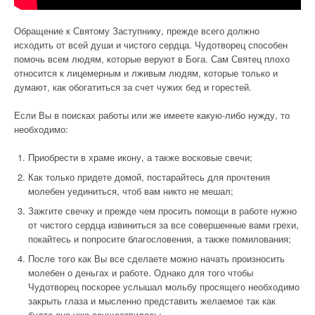
Обращение к Святому Заступнику, прежде всего должно
исходить от всей души и чистого сердца. Чудотворец способен
помочь всем людям, которые веруют в Бога. Сам Святец плохо
относится к лицемерным и лживым людям, которые только и
думают, как обогатиться за счет чужих бед и горестей.
Если Вы в поисках работы или же имеете какую-либо нужду, то
необходимо:
Приобрести в храме икону, а также восковые свечи;
Как только придете домой, постарайтесь для прочтения
молебен уединиться, чтоб вам никто не мешал;
Зажгите свечку и прежде чем просить помощи в работе нужно
от чистого сердца извиниться за все совершенные вами грехи,
покайтесь и попросите благословения, а также помилования;
После того как Вы все сделаете можно начать произносить
молебен о деньгах и работе. Однако для того чтобы
Чудотворец поскорее услышал мольбу просящего необходимо
закрыть глаза и мысленно представить желаемое так как
будто оно уже осуществилось;