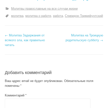
Молитвы православные на все случаи жизни
молитва
молитва о работе
работа
Спиридон Тримифунтский
Н
←
Молитва Задержания от
Молитва на Троицкую
всякого зла, как правильно
родительскую субботу
→
а
читать
в
и
г
Добавить комментарий
а
Ваш адрес email не будет опубликован.
Обязательные поля
помечены
*
ц
Комментарий
*
и
я