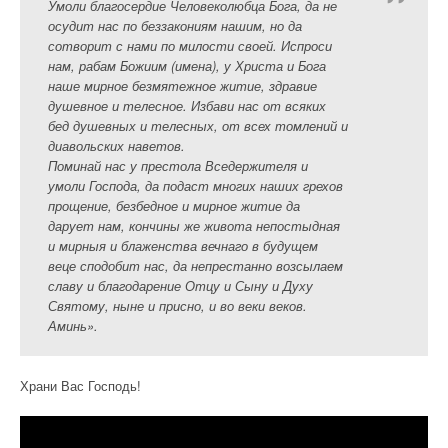
Умоли благосердие Человеколюбца Бога, да не
осудит нас по беззакониям нашим, но да
сотворит с нами по милости своей. Испроси
нам, рабам Божиим (имена), у Христа и Бога
наше мирное безмятежное житие, здравие
душевное и телесное. Избави нас от всяких
бед душевных и телесных, от всех томлений и
диавольских наветов.
Поминай нас у престола Вседержителя и
умоли Господа, да подаст многих наших грехов
прощение, безбедное и мирное житие да
дарует нам, кончины же живота непостыдная
и мирныя и блаженства вечнаго в будущем
веце сподобит нас, да непрестанно возсылаем
славу и благодарение Отцу и Сыну и Духу
Святому, ныне и присно, и во веки веков.
Аминь».
Храни Вас Господь!