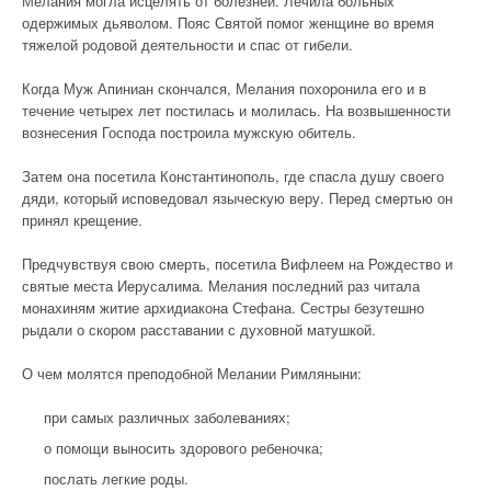
Мелания могла исцелять от болезней. Лечила больных
одержимых дьяволом. Пояс Святой помог женщине во время
тяжелой родовой деятельности и спас от гибели.
Когда Муж Апиниан скончался, Мелания похоронила его и в
течение четырех лет постилась и молилась. На возвышенности
вознесения Господа построила мужскую обитель.
Затем она посетила Константинополь, где спасла душу своего
дяди, который исповедовал языческую веру. Перед смертью он
принял крещение.
Предчувствуя свою смерть, посетила Вифлеем на Рождество и
святые места Иерусалима. Мелания последний раз читала
монахиням житие архидиакона Стефана. Сестры безутешно
рыдали о скором расставании с духовной матушкой.
О чем молятся преподобной Мелании Римляныни:
при самых различных заболеваниях;
о помощи выносить здорового ребеночка;
послать легкие роды.