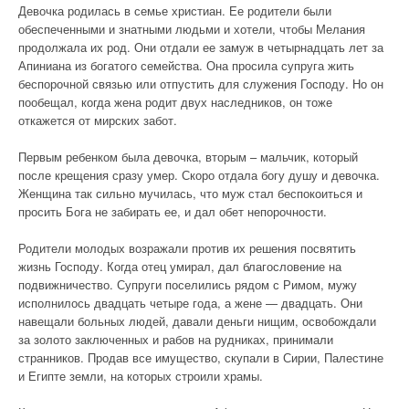
Девочка родилась в семье христиан. Ее родители были
обеспеченными и знатными людьми и хотели, чтобы Мелания
продолжала их род. Они отдали ее замуж в четырнадцать лет за
Апиниана из богатого семейства. Она просила супруга жить
беспорочной связью или отпустить для служения Господу. Но он
пообещал, когда жена родит двух наследников, он тоже
откажется от мирских забот.
Первым ребенком была девочка, вторым – мальчик, который
после крещения сразу умер. Скоро отдала богу душу и девочка.
Женщина так сильно мучилась, что муж стал беспокоиться и
просить Бога не забирать ее, и дал обет непорочности.
Родители молодых возражали против их решения посвятить
жизнь Господу. Когда отец умирал, дал благословение на
подвижничество. Супруги поселились рядом с Римом, мужу
исполнилось двадцать четыре года, а жене — двадцать. Они
навещали больных людей, давали деньги нищим, освобождали
за золото заключенных и рабов на рудниках, принимали
странников. Продав все имущество, скупали в Сирии, Палестине
и Египте земли, на которых строили храмы.