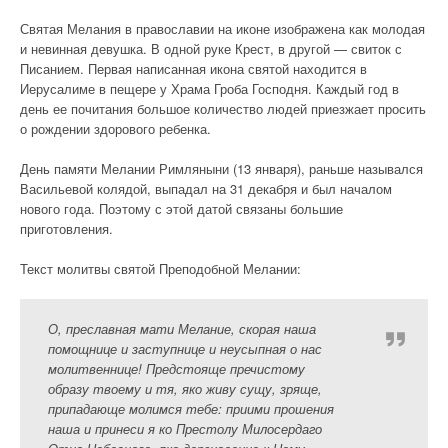
Святая Мелания в православии на иконе изображена как молодая
и невинная девушка. В одной руке Крест, в другой — свиток с
Писанием. Первая написанная икона святой находится в
Иерусалиме в пещере у Храма Гроба Господня. Каждый год в
день ее почитания большое количество людей приезжает просить
о рождении здорового ребенка.
День памяти Мелании Римляныни (13 января), раньше назывался
Васильевой колядой, выпадал на 31 декабря и был началом
нового года. Поэтому с этой датой связаны большие
приготовления.
Текст молитвы святой Преподобной Мелании:
О, преславная мати Мелание, скорая наша
помощнице и заступнице и неусыпная о нас
молитвеннице! Предстояще пречистому
образу твоему и тя, яко живу сущу, зряще,
припадающе молимся тебе: приими прошения
наша и принеси я ко Престолу Милосердаго