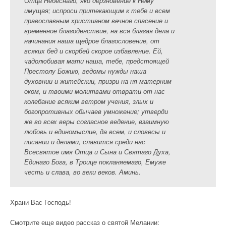
Отца Небеснаго, яко дерзновение к Нему
имущая; испроси притекающим к тебе и всем
православным христианом вечное спасение и
временное благоденствие, на вся благая дела и
начинания наша щедрое благословение, от
всяких бед и скорбей скорое избавление. Ей,
чадолюбивая мати наша, тебе, предстоящей
Престолу Божию, ведомы нужды наша
духовнии и житейскии, призри на ня матерним
оком, и твоими молитвами отврати от нас
колебание всяким ветром учения, злых и
богопротивных обычаев умножение; утверди
же во всех веры согласное ведение, взаимную
любовь и единомыслие, да всем, и словесы и
писании и делами, славится среди нас
Всесвятое имя Отца и Сына и Святаго Духа,
Единаго Бога, в Троице покланяемаго, Емуже
честь и слава, во веки веков. Аминь.
Храни Вас Господь!
Смотрите еще видео рассказ о святой Мелании: