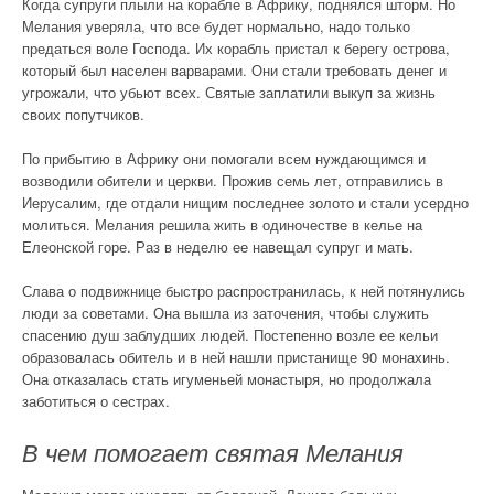
Когда супруги плыли на корабле в Африку, поднялся шторм. Но
Мелания уверяла, что все будет нормально, надо только
предаться воле Господа. Их корабль пристал к берегу острова,
который был населен варварами. Они стали требовать денег и
угрожали, что убьют всех. Святые заплатили выкуп за жизнь
своих попутчиков.
По прибытию в Африку они помогали всем нуждающимся и
возводили обители и церкви. Прожив семь лет, отправились в
Иерусалим, где отдали нищим последнее золото и стали усердно
молиться. Мелания решила жить в одиночестве в келье на
Елеонской горе. Раз в неделю ее навещал супруг и мать.
Слава о подвижнице быстро распространилась, к ней потянулись
люди за советами. Она вышла из заточения, чтобы служить
спасению душ заблудших людей. Постепенно возле ее кельи
образовалась обитель и в ней нашли пристанище 90 монахинь.
Она отказалась стать игуменьей монастыря, но продолжала
заботиться о сестрах.
В чем помогает святая Мелания