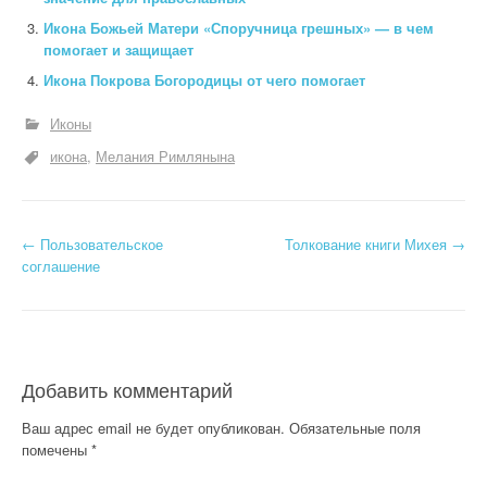
Икона Божьей Матери «Споручница грешных» — в чем
помогает и защищает
Икона Покрова Богородицы от чего помогает
Иконы
икона
Мелания Римлянына
Н
←
Пользовательское
Толкование книги Михея
→
соглашение
а
в
и
Добавить комментарий
г
Ваш адрес email не будет опубликован.
Обязательные поля
а
помечены
*
ц