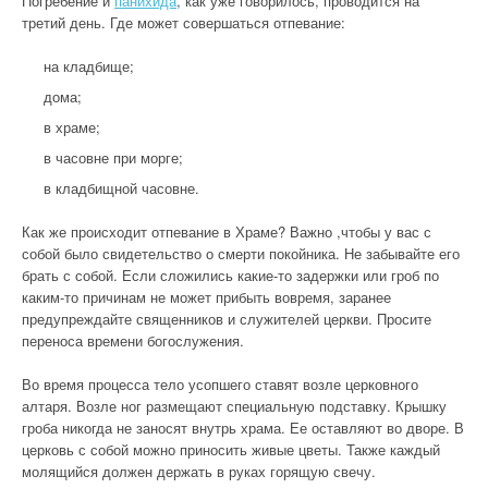
Погребение и
панихида
, как уже говорилось, проводится на
третий день. Где может совершаться отпевание:
на кладбище;
дома;
в храме;
в часовне при морге;
в кладбищной часовне.
Как же происходит отпевание в Храме? Важно ,чтобы у вас с
собой было свидетельство о смерти покойника. Не забывайте его
брать с собой. Если сложились какие-то задержки или гроб по
каким-то причинам не может прибыть вовремя, заранее
предупреждайте священников и служителей церкви. Просите
переноса времени богослужения.
Во время процесса тело усопшего ставят возле церковного
алтаря. Возле ног размещают специальную подставку. Крышку
гроба никогда не заносят внутрь храма. Ее оставляют во дворе. В
церковь с собой можно приносить живые цветы. Также каждый
молящийся должен держать в руках горящую свечу.