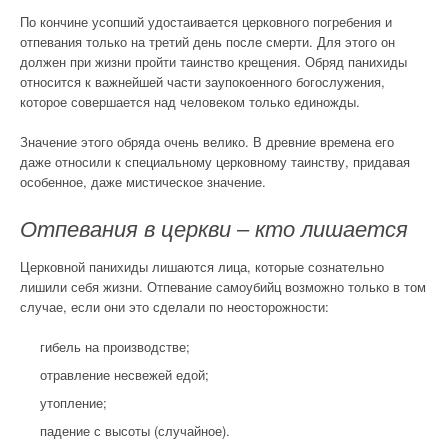
По кончине усопший удостаивается церковного погребения и
отпевания только на третий день после смерти. Для этого он
должен при жизни пройти таинство крещения. Обряд панихиды
относится к важнейшей части заупокоенного богослужения,
которое совершается над человеком только единожды.
Значение этого обряда очень велико. В древние времена его
даже относили к специальному церковному таинству, придавая
особенное, даже мистическое значение.
Отпевания в церкви – кто лишается
Церковной панихиды лишаются лица, которые сознательно
лишили себя жизни. Отпевание самоубийц возможно только в том
случае, если они это сделали по неосторожности:
гибель на производстве;
отравление несвежей едой;
утопление;
падение с высоты (случайное).