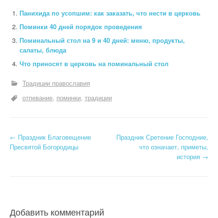
Панихида по усопшим: как заказать, что нести в церковь
Поминки 40 дней порядок проведения
Поминальный стол на 9 и 40 дней: меню, продукты,
салаты, блюда
Что приносят в церковь на поминальный стол
Традиции православия
отпевание
поминки
традиции
Н
←
Праздник Благовещение
Праздник Сретение Господние,
Пресвятой Богородицы
что означает, приметы,
а
история
→
в
и
г
Добавить комментарий