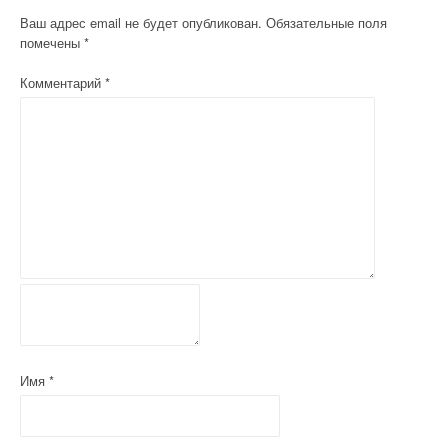
а
Ваш адрес email не будет опубликован.
Обязательные поля
помечены
*
ц
Комментарий
*
и
я
п
о
з
а
п
и
с
Имя
*
я