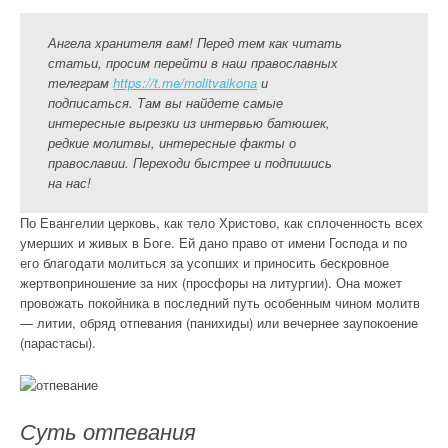
Ангела хранителя вам! Перед тем как читать
статьи, просим перейти в наш православных
телеграм
https://t.me/molitvaikona
и
подписаться. Там вы найдете самые
интересные вырезки из интервью батюшек,
редкие молитвы, интересные факты о
православии. Переходи быстрее и подпишись
на нас!
По Евангелии церковь, как тело Христово, как сплоченность всех
умерших и живых в Боге. Ей дано право от имени Господа и по
его благодати молиться за усопших и приносить бескровное
жертвоприношение за них (просфоры на литургии). Она может
провожать покойника в последний путь особенным чином молитв
— литии, обряд отпевания (панихиды) или вечернее заупокоение
(парастасы).
Суть отпевания