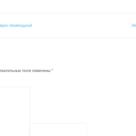
 врач безмездный
Ик
язательные поля помечены
*