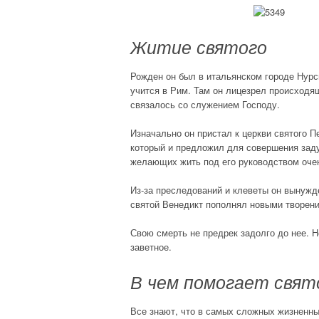
Житие святого
Рожден он был в итальянском городе Нурси
учится в Рим. Там он лицезрел происходя
связалось со служением Господу.
Изначально он пристал к церкви святого 
который и предложил для совершения заду
желающих жить под его руководством очен
Из-за преследований и клеветы он вынужд
святой Венедикт пополнял новыми творен
Свою смерть не предрек задолго до нее. Н
заветное.
В чем помогает свят
Все знают, что в самых сложных жизненны