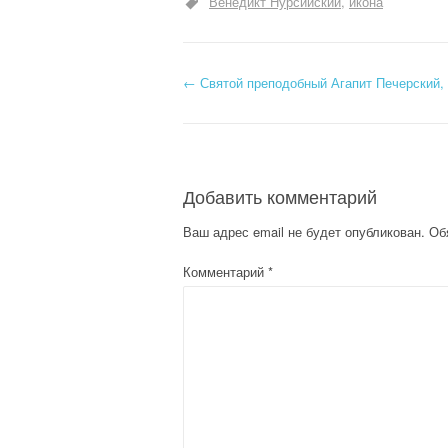
Венедикт Нурсийский
икона
Н
←
Святой преподобный Агапит Печерский,
а
в
Добавить комментарий
и
Ваш адрес email не будет опубликован.
Об
г
Комментарий
*
а
ц
и
я