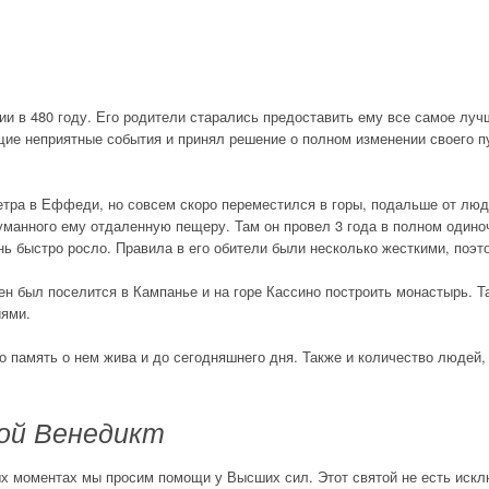
и в 480 году. Его родители старались предоставить ему все самое лучш
щие неприятные события и принял решение о полном изменении своего п
Петра в Еффеди, но совсем скоро переместился в горы, подальше от люд
манного ему отдаленную пещеру. Там он провел 3 года в полном одино
ь быстро росло. Правила в его обители были несколько жесткими, поэт
ен был поселится в Кампанье и на горе Кассино построить монастырь. Т
иями.
о память о нем жива и до сегодняшнего дня. Также и количество людей,
ой Венедикт
х моментах мы просим помощи у Высших сил. Этот святой не есть искл