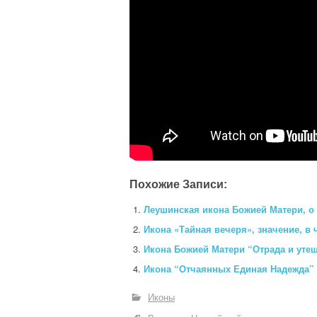
Похожие Записи:
Леушинская икона Божией Матери, о
Икона «Тайная вечеря», значение, в 
Икона Божией Матери “Отрада и уте
Икона “Отчаянных Единая Надежда” 
Иконы