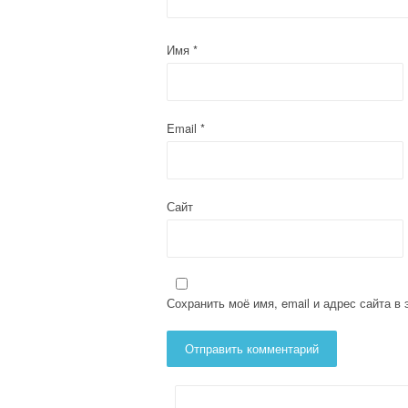
п
о
Имя
*
з
а
Email
*
п
и
Сайт
с
я
Сохранить моё имя, email и адрес сайта 
м