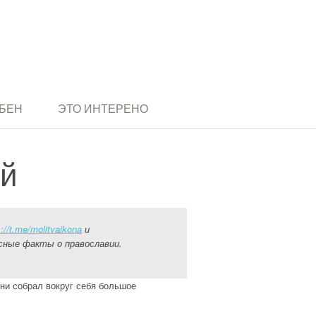
БЕН
ЭТО ИНТЕРЕНО
ий
s://t.me/molitvaikona
и
сные факты о православии.
ни собрал вокруг себя большое