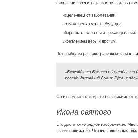
сильными просьбы становятся в день памят
исцелением от заболеваний;
возможностью узнать будущее;
оберегом от клеветы и преследований;
укреплением веры и прочим.
Вот наиболее распространенный вариант 
«Благода́тию Бо́жиею обогати́лся еси́,/
посте́х дарова́ний Бо́жия Ду́ха испо́лн
Стоит помнить о том, что не зависимо от т
Икона святого
Это достаточно редкое изображение. Многи
взаимопонимание. Чтение священных текс