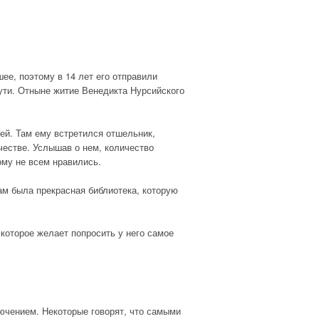
ее, поэтому в 14 лет его отправили
ути. Отныне житие Венедикта Нурсийского
ей. Там ему встретился отшельник,
честве. Услышав о нем, количество
ому не всем нравились.
ам была прекрасная библиотека, которую
 которое желает попросить у него самое
ючением. Некоторые говорят, что самыми