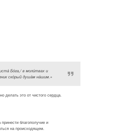
иста́ Бо́га,/ в моли́твах и
́пник ско́рый душа́м на́шим.»
но делать это от чистого сердца.
а принести благополучие и
аться на происходящем.