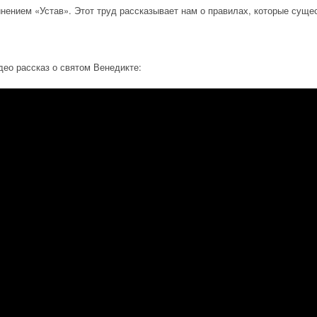
нением «Устав». Этот труд рассказывает нам о правилах, которые сущес
део рассказ о святом Венедикте: