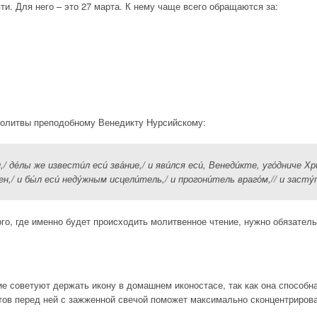
и. Для него – это 27 марта. К нему чаще всего обращаются за:
молитвы преподобному Венедикту Нурсийскому:
 де́лы же извести́л еси́ зва́ние,/ и яви́лся еси́, Венеди́кте, уго́дниче Хр
ен,/ и бы́л еси́ неду́жным исцели́тель,/ и прогони́тель враго́м,// и засту
ого, где именно будет происходить молитвенное чтение, нужно обязатель
е советуют держать икону в домашнем иконостасе, так как она способн
тов перед ней с зажженной свечой поможет максимально сконцентриров