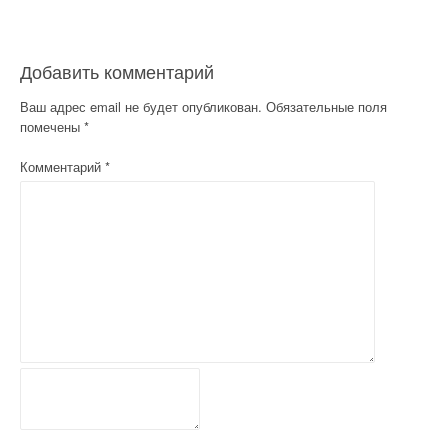
в
и
Добавить комментарий
г
Ваш адрес email не будет опубликован.
Обязательные поля
а
помечены
*
ц
Комментарий
*
и
я
п
о
з
а
п