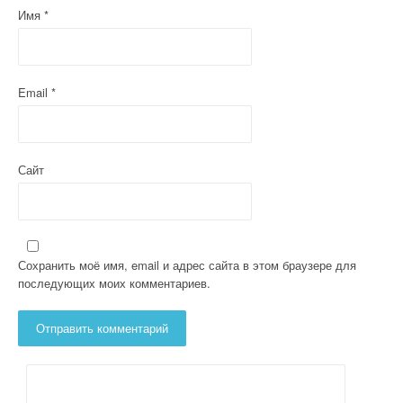
и
Имя
*
с
я
м
Email
*
Сайт
Сохранить моё имя, email и адрес сайта в этом браузере для
последующих моих комментариев.