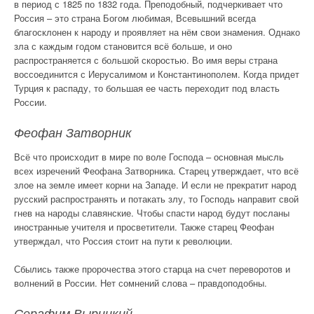
в период с 1825 по 1832 года. Преподобный, подчеркивает что
Россия – это страна Богом любимая, Всевышний всегда
благосклонен к народу и проявляет на нём свои знамения. Однако
зла с каждым годом становится всё больше, и оно
распространяется с большой скоростью. Во имя веры страна
воссоединится с Иерусалимом и Константинополем. Когда придет
Турция к распаду, то большая ее часть переходит под власть
России.
Феофан Затворник
Всё что происходит в мире по воле Господа – основная мысль
всех изречений Феофана Затворника. Старец утверждает, что всё
злое на земле имеет корни на Западе. И если не прекратит народ
русский распространять и потакать злу, то Господь направит свой
гнев на народы славянские. Чтобы спасти народ будут посланы
иностранные учителя и просветители. Также старец Феофан
утверждал, что Россия стоит на пути к революции.
Сбылись также пророчества этого старца на счет переворотов и
волнений в России. Нет сомнений слова – правдоподобны.