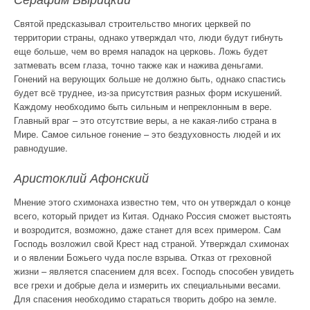
Серафим Вырицкий
Святой предсказывал строительство многих церквей по
территории страны, однако утверждал что, люди будут гибнуть
еще больше, чем во время нападок на церковь. Ложь будет
затмевать всем глаза, точно также как и нажива деньгами.
Гонений на верующих больше не должно быть, однако спастись
будет всё труднее, из-за присутствия разных форм искушений.
Каждому необходимо быть сильным и непреклонным в вере.
Главный враг – это отсутствие веры, а не какая-либо страна в
Мире. Самое сильное гонение – это бездуховность людей и их
равнодушие.
Аристоклий Афонский
Мнение этого схимонаха известно тем, что он утверждал о конце
всего, который придет из Китая. Однако Россия сможет выстоять
и возродится, возможно, даже станет для всех примером. Сам
Господь возложил свой Крест над страной. Утверждал схимонах
и о явлении Божьего чуда после взрыва. Отказ от греховной
жизни – является спасением для всех. Господь способен увидеть
все грехи и добрые дела и измерить их специальными весами.
Для спасения необходимо стараться творить добро на земле.