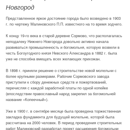
Новгород
Представленное яркое достояние города было возведено в 1903
г. по чертежу Малиновского П.П. известного на то время зодчего.
К концу 19-го века в старой деревне Сормово, что располагалась
неподалеку Нижнего Новгорода довольно активно начала
развиваться промышленность и богомольня, которую возвели в
честь Богоугодного князя Невского Александра в 1882 г. была
уже не способна вмещать всех желающих прихожан.
В 1898 г. приняли решение о строительстве новой молельни с
более крупными размерами. Рабочие Сормовского завода
приступили к сбору денежных средств и пожертвований,
перечисляя с каждой заработной платы по одной копейке
(впоследствии православный народ закрепил за богомольней
название «Копеечный»).
Уже в 1900 г. в сентябре месяце была проведена торжественная
закладка фундамента для будущей молельне, которой была
рассчитана на 2000 человек. В период проведения строительных
работ Малиновский разработал проект расширения богомольни