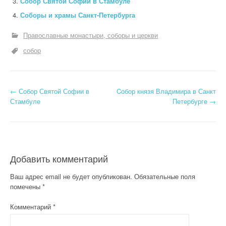
Собор Святой Софии в Стамбуле
Соборы и храмы Санкт-Петербурга
Православные монастыри, соборы и церкви
собор
Н
←
Собор Святой Софии в
Cобор князя Владимира в Санкт
Стамбуле
Петербурге
→
а
в
и
Добавить комментарий
г
Ваш адрес email не будет опубликован.
Обязательные поля
а
помечены
*
ц
Комментарий
*
и