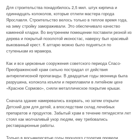
Для строительства понадобилось 2,5 мил. штук кирпича и
одиннадцать колоколов, которые отлили мастера города
Ярославля. Строительство велось только в теплое время года,
на зиму стройку замораживали. Это обеспечивало качество
каменной кладки. Во внутреннем помещении поставили резной из
дерева и покрытый позолотой иконостас, наверху был красивый
выкованный крест. К алтарю можно было подняться по
ступенькам из мрамора.
Как и все церковные сооружения советского периода Спасо-
Преображенский храм сильно пострадал от действия
антирелигиозной пропаганды. В двадцатые годы звонница была
разрушена, колокола изъяли и переплавили в литейном цехе
«Красное Сормово», сняли металлическое покрытие крыши.
Сначала здание намеревались взорвать, но затем открыли
Детский дом для детей, а впоследствии склад лечебных
препаратов и продуктов. Забытый храм в течение пятидесяти лет
стоял как молчаливый укор людям, ему требовались
реставрационные работы.
Только в восьмидесятые годы прошлого столетия провели