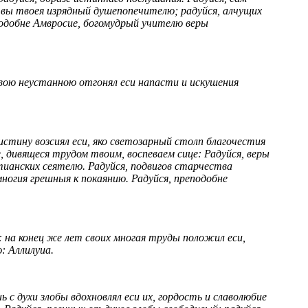
ствы твоея изрядный душепопечителю; радуйся, алчущих
подобне Амвросие, богомудрый учителю веры
твою неустанною отгонял еси напасти и искушения
тину возсиял еси, яко светозарный столп благочестия
, дивящеся трудом твоим, воспеваем сице: Радуйся, веры
тианских сеятелю. Радуйся, подвигов старчества
многия грешныя к покаянию. Радуйся, преподобне
 на конец же лет своих многая труды положил еси,
: Аллилуиа.
 духи злобы вдохновлял еси их, гордость и славолюбие