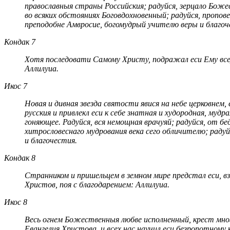
православныя страны Российския; радуйся, зерцало Боже
во всяких обстояниях Боговдохновенный; радуйся, пропове
преподобне Амвросие, богомудрый учителю веры и благоч
Кондак 7
Хотя последовати Самому Христу, подражал еси Ему всеус
Аллилуиа.
Икос 7
Новая и дивная звезда святости явися на небе церковнем, 
рус­ския и привлекл еси к себе знатная и худородная, мудр
гоняющее. Радуйся, вся немощная врачуяй; радуйся, от б
хитрословеснаго мудрования века сего обличителю; раду
и благочестия.
Кондак 8
Странником и пришельцем в земном мире предстал еси, в
Христов, поя с благодарением: Аллилуиа.
Икос 8
Весь огнем Божественныя любве исполненный, крест мног
Евангелия Христова, и всех нас научил еси безропотному