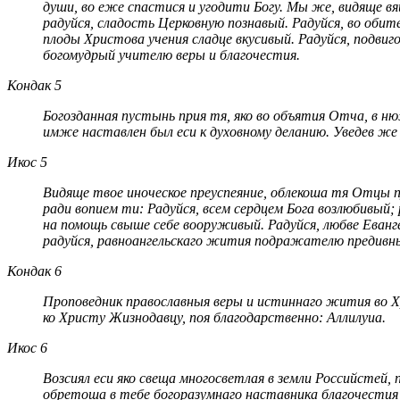
души, во еже спастися и угодити Богу. Мы же, видяще в
радуйся, сладость Церковную познавый. Радуйся, во обит
плоды Христова учения сладце вкусивый. Радуйся, подви
богомудрый учителю веры и благочестия.
Кондак 5
Богозданная пустынь прия тя, яко во объятия Отча, в ню
имже наставлен был еси к духовному деланию. Уведев же с
Икос 5
Видяще твое иноческое преуспеяние, облекоша тя Отцы п
ради вопием ти: Радуйся, всем сердцем Бога возлюбивый
на помощь свыше себе вооруживый. Радуйся, любве Еванг
радуйся, равноангельскаго жития подражателю предивный
Кондак 6
Проповедник православныя веры и истиннаго жития во Хр
ко Христу Жизнодавцу, поя благодарственно: Аллилуиа.
Икос 6
Возсиял еси яко свеща многосветлая в земли Российстей,
обретоша в тебе богоразумнаго наставника благочести