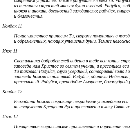
смирением упраздняя. Темже радующеся зовем Ти: Радуйся
из темницы страстей многая души изведый. Радуйся, люб
иноков и инокинь богоносный зиждителю; радуйся, смире
и благочестия.
Кондак 11
Пение умиленное приносим Ти, скорому помощнику в нужд
и обремененных, чающих утешения души. Темже неложно 
Икос 11
Светильника добродетелей видеша в тебе вси концы стран
заповеда нам Христос во святем учении, и преселился еси
Ти таковая: Радуйся, слуго усердный, сотворивый волю Г
заповеди Божия исполнивый. Радуйся, обители Небесныя 
прехвальный. Радуйся, преподобне Амвросие, богомудрый 
Кондак 12
Благодати Божия сокровище некрадомое унаследовал еси
тысящелетия Крещения Руси прославлен и к лику Святых
Икос 12
Поюще твое всероссийское прославление и обретение чес