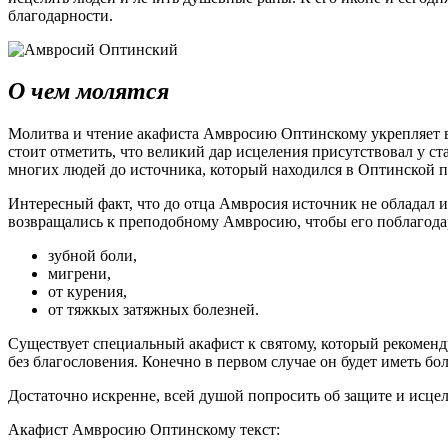
благодарности.
О чем молятся
Молитва и чтение акафиста Амвросию Оптинскому укрепляет в в
стоит отметить, что великий дар исцеления присутствовал у с
многих людей до источника, который находился в Оптинской п
Интересный факт, что до отца Амвросия источник не обладал 
возвращались к преподобному Амвросию, чтобы его поблагодар
зубной боли,
мигрени,
от курения,
от тяжкых затяжных болезней.
Существует специальный акафист к святому, который рекоменду
без благословения. Конечно в первом случае он будет иметь б
Достаточно искренне, всей душой попросить об защите и исцел
Акафист Амвросию Оптинскому текст: