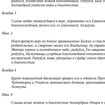
радуйся, богатства земная невозлюбивый. Радуйся, Богу 
богомудрый учителю веры и благочестия.
Кондак 3
Силою любве утверждаяся в вере, поревновал еси Еванге
благоугождения, воспел еси со умилением: Аллилуиа.
Икос 3
Имея крепкую веру во благое промышление Божие о спасе
родительское, и смиренно молил еси Владычицу, да упра
Матере верное и возлюбленное чадо; радуйся, Ея священ
радуйся, Заступницы усердныя благоговейный почитател
восприемый. Радуйся, тако утешение в сердце своем обре
и благочестия.
Кондак 4
Бурею помышлений движимый пришел еси в обитель Препо
Чудотворец и Учитель монашескаго делания, преизливаю
Аллилуиа.
Икос 4
Слыша велие житие и благочестие богомудрых Отцев и ст