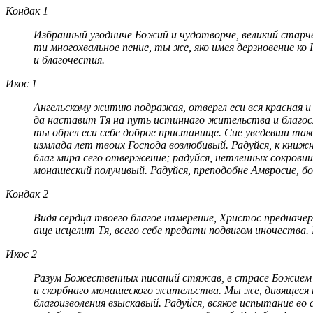
Кондак 1
Избранный угодниче Божий и чудотворче, великий старче
ти многохвальное пение, ты же, яко имея дерзновение ко 
и благочестия.
Икос 1
Ангельскому житию подражая, отвергл еси вся красная и 
да наставит Тя на путь истиннаго жительства и благосл
ты обрел еси себе доброе пристанище. Сие уведевши тако
измлада лет твоих Господа возлюбивый. Радуйся, к книжн
благ мира сего отвержение; радуйся, нетленных сокровищ
монашеский получивый. Радуйся, преподобне Амвросие, б
Кондак 2
Видя сердца твоего благое намерение, Христос предначер
аще исцелит Тя, всего себе предати подвигом иночества. 
Икос 2
Разум Божественных писаний стяжав, в страсе Божием п
и скорбнаго монашеского жительства. Мы же, дивящеся 
благоизволения взыскавый. Радуйся, всякое испытание во 