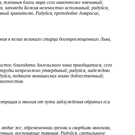
ся, тленныя блага мира сего нивочтоже вменивый;
ся, заповеди Божия неленостно исполнивый; радуйся,
пный хранителю. Радуйся, преподобне Амвросие,
ния в келии великаго старца богопросвещеннаго Льва,
истос благодати Ангельскаго чина приобщитися, сего
ия труды непреложно утвердивый; радуйся, надеждою
дуйся, подвигов монашеских воине доблественный;
лагочестия.
 отрицая и многая от пути заблуждения обратил еси
, людие же, обремененнии грехми и скорбьми многими,
нным, воспевающе таковая: Радуйся, светильниче