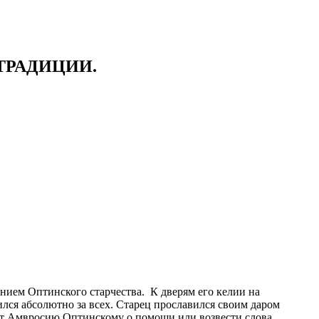
ТРАДИЦИИ.
ием Оптинского старчества. К дверям его келии на
лся абсолютно за всех. Старец прославился своим даром
ист Амвросию Оптинскому о помощи или возвести слова