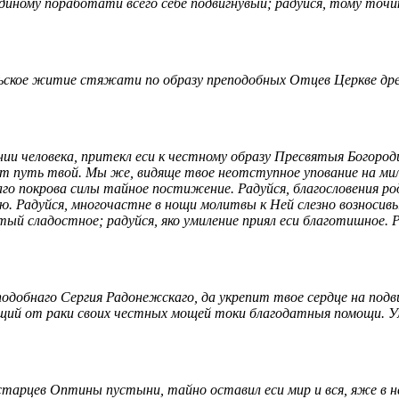
единому поработати всего себе подвигнувый; радуйся, тому точ
льское житие стяжати по образу преподобных Отцев Церкве древ
нии человека, притекл еси к честному образу Пресвятыя Богоро
вит путь твой. Мы же, видяще твое неотступное упование на м
наго покрова силы тайное постижение. Радуйся, благословения р
ю. Радуйся, многочастне в нощи молитвы к Ней слезно возносив
тый сладостное; радуйся, яко умиление приял еси благотишное.
добнаго Сергия Радонежскаго, да укрепит твое сердце на подви
щий от раки своих честных мощей токи благодатныя помощи. Ум
арцев Оптины пустыни, тайно оставил еси мир и вся, яже в нем