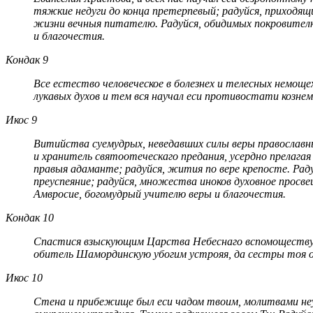
тяжкие недуги до конца претерпевый; радуйся, приходящи
жизни вечныя питателю. Радуйся, обидимых покровителю
и благочестия.
Кондак 9
Все естество человеческое в болезнех и телесных немощ
лукавых духов и тем вся научал еси противостати кознем 
Икос 9
Витийства суемудрых, неведавших силы веры православн
и хранитель святоотеческаго предания, усердно прелагая
правыя адаманте; радуйся, жития по вере крепосте. Рад
преуспеяние; радуйся, множества иноков духовное просве
Амвросие, богомудрый учителю веры и благочестия.
Кондак 10
Спастися взыскующим Царства Небеснаго вспомоществуя, 
обитель Шамординскую убогим устрояя, да сестры тоя об
Икос 10
Стена и прибежище был еси чадом твоим, молитвами неус