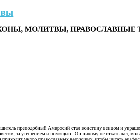
твы
ОНЫ, МОЛИТВЫ, ПРАВОСЛАВНЫЕ 
шитель преподобный Амвросий стал воистину венцом и украшен
оветом, за утешением и помощью. Он никому не отказывал, моли
дня приходит много православных верующих, чтобы читать акаф