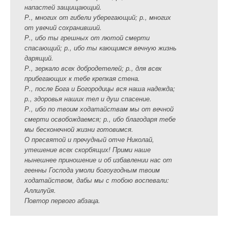
напастей защищающий.
Р., многих от гибели уберегающий; р., многих
от увечий сохранивший.
Р., ибо ты грешных от лютой смерти
спасающий; р., ибо ты кающимся вечную жизнь
дарящий.
Р., зеркало всех добродетелей; р., для всех
прибегающих к тебе крепкая стена.
Р., после Бога и Богородицы вся наша надежда;
р., здоровья наших тел и душ спасение.
Р., ибо по твоим ходатайствам мы от вечной
смерти освобождаемся; р., ибо благодаря тебе
мы бесконечной жизни готовимся.
О пресвятой и пречудный отче Николай,
утешение всех скорбящих! Прими наше
нынешнее приношение и об избавлении нас от
геенны Господа умоли богоугодным твоим
ходатайством, дабы мы с тобою воспевали:
Аллилуйя.
Повтор первого абзаца.