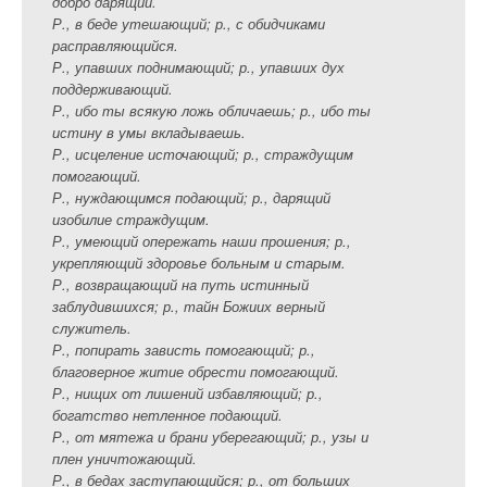
добро дарящий.
Р., в беде утешающий; р., с обидчиками
расправляющийся.
Р., упавших поднимающий; р., упавших дух
поддерживающий.
Р., ибо ты всякую ложь обличаешь; р., ибо ты
истину в умы вкладываешь.
Р., исцеление источающий; р., страждущим
помогающий.
Р., нуждающимся подающий; р., дарящий
изобилие страждущим.
Р., умеющий опережать наши прошения; р.,
укрепляющий здоровье больным и старым.
Р., возвращающий на путь истинный
заблудившихся; р., тайн Божиих верный
служитель.
Р., попирать зависть помогающий; р.,
благоверное житие обрести помогающий.
Р., нищих от лишений избавляющий; р.,
богатство нетленное подающий.
Р., от мятежа и брани уберегающий; р., узы и
плен уничтожающий.
Р., в бедах заступающийся; р., от больших