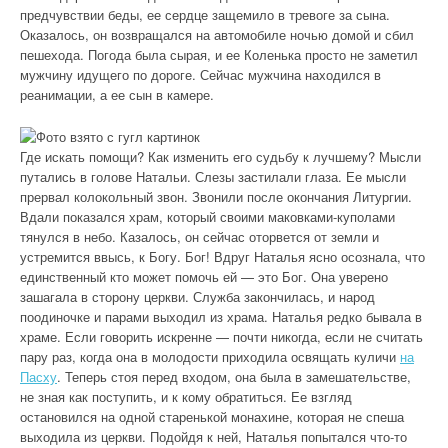
предчувствии беды, ее сердце защемило в тревоге за сына.
Оказалось, он возвращался на автомобиле ночью домой и сбил
пешехода. Погода была сырая, и ее Коленька просто не заметил
мужчину идущего по дороге. Сейчас мужчина находился в
реанимации, а ее сын в камере.
Где искать помощи? Как изменить его судьбу к лучшему? Мысли
путались в голове Натальи. Слезы застилали глаза. Ее мысли
прервал колокольный звон. Звонили после окончания Литургии.
Вдали показался храм, который своими маковками-куполами
тянулся в небо. Казалось, он сейчас оторвется от земли и
устремится ввысь, к Богу. Бог! Вдруг Наталья ясно осознала, что
единственный кто может помочь ей — это Бог. Она уверено
зашагала в сторону церкви. Служба закончилась, и народ
поодиночке и парами выходил из храма. Наталья редко бывала в
храме. Если говорить искренне — почти никогда, если не считать
пару раз, когда она в молодости приходила освящать куличи
на
Пасху
. Теперь стоя перед входом, она была в замешательстве,
не зная как поступить, и к кому обратиться. Ее взгляд
остановился на одной старенькой монахине, которая не спеша
выходила из церкви. Подойдя к ней, Наталья попытался что-то