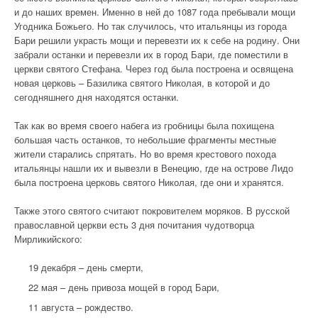
и до наших времен. Именно в ней до 1087 года пребывали мощи
Угодника Божьего. Но так случилось, что итальянцы из города
Бари решили украсть мощи и перевезти их к себе на родину. Они
забрали останки и перевезли их в город Бари, где поместили в
церкви святого Стефана. Через год была построена и освящена
новая церковь – Базилика святого Николая, в которой и до
сегодняшнего дня находятся останки.
Так как во время своего набега из гробницы была похищена
большая часть останков, то небольшие фрагменты местные
жители старались спрятать. Но во время крестового похода
итальянцы нашли их и вывезли в Венецию, где на острове Лидо
была построена церковь святого Николая, где они и хранятся.
Также этого святого считают покровителем моряков. В русской
православной церкви есть 3 дня почитания чудотворца
Мирликийского:
19 декабря – день смерти,
22 мая – день привоза мощей в город Бари,
11 августа – рождество.