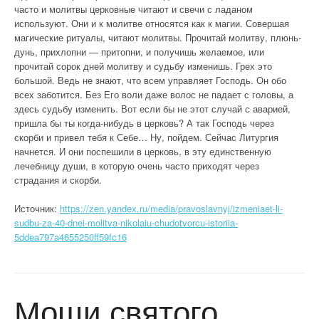
часто и молитвы церковные читают и свечи с ладаном
используют. Они и к молитве относятся как к магии. Совершая
магические ритуалы, читают молитвы. Прочитай молитву, плюнь-
дунь, прихлопни — притопни, и получишь желаемое, или
прочитай сорок дней молитву и судьбу изменишь. Грех это
большой. Ведь не знают, что всем управляет Господь. Он обо
всех заботится. Без Его воли даже волос не падает с головы, а
здесь судьбу изменить. Вот если бы не этот случай с аварией,
пришла бы ты когда-нибудь в церковь? А так Господь через
скорби и привел тебя к Себе… Ну, пойдем. Сейчас Литургия
начнется. И они поспешили в церковь, в эту единственную
лечебницу души, в которую очень часто приходят через
страдания и скорби.
Источник:
https://zen.yandex.ru/media/pravoslavnyj/izmeniaet-li-
sudbu-za-40-dnei-molitva-nikolaiu-chudotvorcu-istoriia-
5ddea797a4655250ff59fc16
Мощи святого