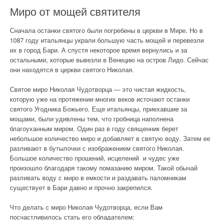
Миро от мощей святителя
Сначала останки святого были погребены в церкви в Мире. Но в
1087 году итальянцы украли большую часть мощей и перевезли
их в город Бари. А спустя некоторое время вернулись и за
остальными, которые вывезли в Венецию на остров Лидо. Сейчас
они находятся в церкви святого Николая.
Святое миро Николая Чудотворца — это чистая жидкость,
которую уже на протяжении многих веков источают останки
святого Угодника Божьего. Еще итальянцы, приехавшие за
мощами, были удивлены тем, что гробница наполнена
благоуханным миром. Один раз в году священник берет
небольшое количество миро и добавляет в святую воду. Затем ее
разливают в бутылочки с изображением святого Николая.
Большое количество прошений, исцелений и чудес уже
произошло благодаря такому помазанию миром. Такой обычай
разливать воду с миро в емкости и раздавать паломникам
существует в Бари давно и прочно закрепился.
Что делать с миро Николая Чудотворца, если Вам
посчастливилось стать его обладателем: