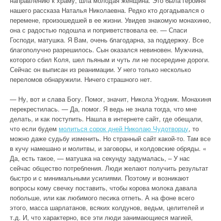
направлению к храму, шла молодая женщина. Это была героиня
нашего рассказа Наталья Николаевна. Редко кто догадывался о
перемене, произошедшей в ее жизни. Увидев знакомую монахиню,
она с радостью подошла и поприветствовала ее. — Спаси
Господи, матушка. Я Вам, очень благодарна, за поддержку. Все
благополучно разрешилось. Сын оказался невиновен. Мужчина,
которого сбил Коля, шел пьяным и чуть ли не посередине дороги.
Сейчас он выписан из реанимации. У него только несколько
переломов обнаружили. Ничего страшного нет.
— Ну, вот и слава Богу. Помог, значит, Никола Угодник. Монахиня
перекрестилась. — Да, помог. Я ведь не знала тогда, что мне
делать, и как поступить. Нашла в интернете сайт, где обещали,
что если будем
молиться сорок дней Николаю Чудотворцу
, то
можно даже судьбу изменить. Но странный сайт какой-то. Там все
в кучу намешано и молитвы, и заговоры, и колдовские обряды. «
Да, есть такое, — матушка на секунду задумалась, – У нас
сейчас общество потребления. Люди желают получить результат
быстро и с минимальными усилиями. Поэтому и возникают
вопросы кому свечку поставить, чтобы корова молока давала
побольше, или как любимого песика отпеть. А на фоне всего
этого, масса шарлатанов, всяких колдунов, ведьм, целителей и
т.д. И, что характерно, все эти люди занимающиеся магией,