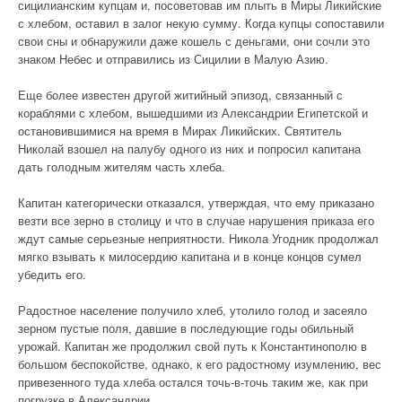
сицилианским купцам и, посоветовав им плыть в Миры Ликийские
с хлебом, оставил в залог некую сумму. Когда купцы сопоставили
свои сны и обнаружили даже кошель с деньгами, они сочли это
знаком Небес и отправились из Сицилии в Малую Азию.
Еще более известен другой житийный эпизод, связанный с
кораблями с хлебом, вышедшими из Александрии Египетской и
остановившимися на время в Мирах Ликийских. Святитель
Николай взошел на палубу одного из них и попросил капитана
дать голодным жителям часть хлеба.
Капитан категорически отказался, утверждая, что ему приказано
везти все зерно в столицу и что в случае нарушения приказа его
ждут самые серьезные неприятности. Никола Угодник продолжал
мягко взывать к милосердию капитана и в конце концов сумел
убедить его.
Радостное население получило хлеб, утолило голод и засеяло
зерном пустые поля, давшие в последующие годы обильный
урожай. Капитан же продолжил свой путь к Константинополю в
большом беспокойстве, однако, к его радостному изумлению, вес
привезенного туда хлеба остался точь-в-точь таким же, как при
погрузке в Александрии.