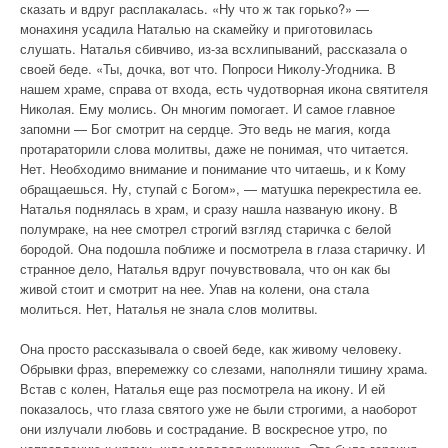
сказать и вдруг расплакалась. «Ну что ж так горько?» —
монахиня усадила Наталью на скамейку и приготовилась
слушать. Наталья сбивчиво, из-за всхлипываний, рассказала о
своей беде. «Ты, дочка, вот что. Попроси Николу-Угодника. В
нашем храме, справа от входа, есть чудотворная икона святителя
Николая. Ему молись. Он многим помогает. И самое главное
запомни — Бог смотрит на сердце. Это ведь не магия, когда
протараторили слова молитвы, даже не понимая, что читается.
Нет. Необходимо внимание и понимание что читаешь, и к Кому
обращаешься. Ну, ступай с Богом», — матушка перекрестила ее.
Наталья поднялась в храм, и сразу нашла названую икону. В
полумраке, на нее смотрел строгий взгляд старичка с белой
бородой. Она подошла поближе и посмотрела в глаза старичку. И
странное дело, Наталья вдруг почувствовала, что он как бы
живой стоит и смотрит на нее. Упав на колени, она стала
молиться. Нет, Наталья не знала слов молитвы.
Она просто рассказывала о своей беде, как живому человеку.
Обрывки фраз, вперемежку со слезами, наполняли тишину храма.
Встав с колен, Наталья еще раз посмотрела на икону. И ей
показалось, что глаза святого уже не были строгими, а наоборот
они излучали любовь и сострадание. В воскресное утро, по