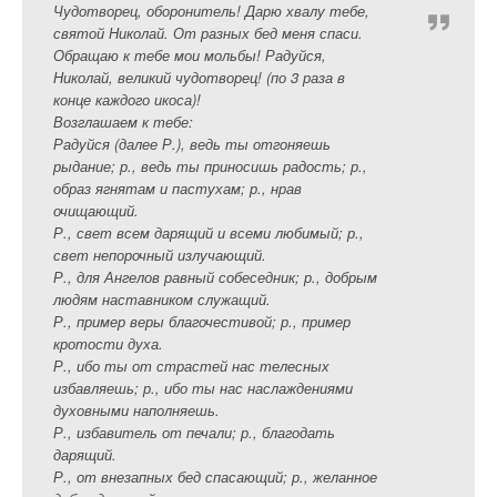
Чудотворец, оборонитель! Дарю хвалу тебе,
святой Николай. От разных бед меня спаси.
Обращаю к тебе мои мольбы! Радуйся,
Николай, великий чудотворец! (по 3 раза в
конце каждого икоса)!
Возглашаем к тебе:
Радуйся (далее Р.), ведь ты отгоняешь
рыдание; р., ведь ты приносишь радость; р.,
образ ягнятам и пастухам; р., нрав
очищающий.
Р., свет всем дарящий и всеми любимый; р.,
свет непорочный излучающий.
Р., для Ангелов равный собеседник; р., добрым
людям наставником служащий.
Р., пример веры благочестивой; р., пример
кротости духа.
Р., ибо ты от страстей нас телесных
избавляешь; р., ибо ты нас наслаждениями
духовными наполняешь.
Р., избавитель от печали; р., благодать
дарящий.
Р., от внезапных бед спасающий; р., желанное