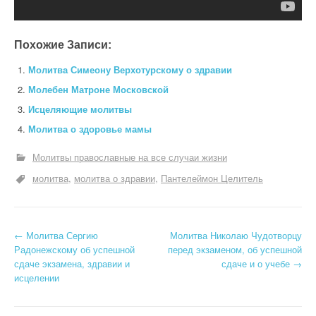
Похожие Записи:
Молитва Симеону Верхотурскому о здравии
Молебен Матроне Московской
Исцеляющие молитвы
Молитва о здоровье мамы
Молитвы православные на все случаи жизни
молитва
молитва о здравии
Пантелеймон Целитель
Н
←
Молитва Сергию
Молитва Николаю Чудотворцу
Радонежскому об успешной
перед экзаменом, об успешной
а
сдаче экзамена, здравии и
сдаче и о учебе
→
исцелении
в