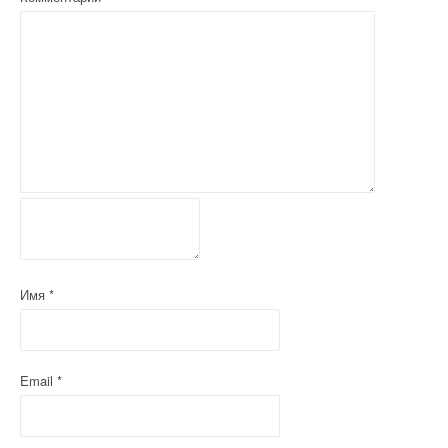
я
м
Имя
*
Email
*