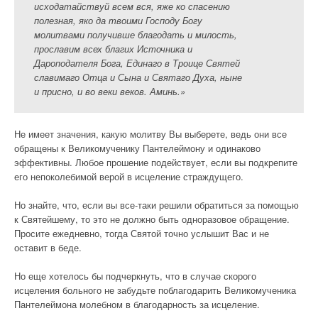
исходатайствуй всем вся, яже ко спасению
полезная, яко да твоими Господу Богу
молитвами получивше благодать и милость,
прославим всех благих Источника и
Дароподателя Бога, Единаго в Троице Святей
славимаго Отца и Сына и Святаго Духа, ныне
и присно, и во веки веков. Аминь.»
Не имеет значения, какую молитву Вы выберете, ведь они все
обращены к Великомученику Пантелеймону и одинаково
эффективны. Любое прошение подействует, если вы подкрепите
его непоколебимой верой в исцеление страждущего.
Но знайте, что, если вы все-таки решили обратиться за помощью
к Святейшему, то это не должно быть одноразовое обращение.
Просите ежедневно, тогда Святой точно услышит Вас и не
оставит в беде.
Но еще хотелось бы подчеркнуть, что в случае скорого
исцеления больного не забудьте поблагодарить Великомученика
Пантелеймона молебном в благодарность за исцеление.