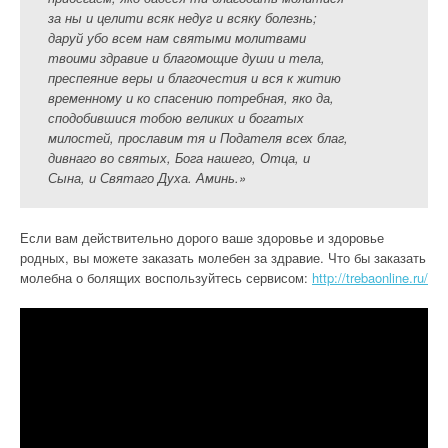
за ны и целити всяк недуг и всяку болезнь;
даруй убо всем нам святыми молитвами
твоими здравие и благомощие души и тела,
преспеяние веры и благочестия и вся к житию
временному и ко спасению потребная, яко да,
сподобившися тобою великих и богатых
милостей, прославим тя и Подателя всех благ,
дивнаго во святых, Бога нашего, Отца, и
Сына, и Святаго Духа. Аминь.»
Если вам действительно дорого ваше здоровье и здоровье
родных, вы можете заказать молебен за здравие. Что бы заказать
молебна о болящих воспользуйтесь сервисом:
http://trebaonline.ru/