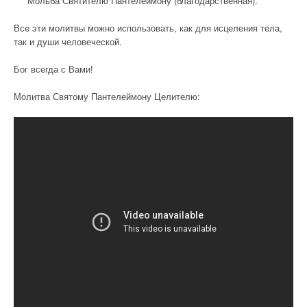
Мольба Святителю Пантелеймону (благодарственная).
Все эти молитвы можно использовать, как для исцеления тела,
так и души человеческой.
Бог всегда с Вами!
Молитва Святому Пантелеймону Целителю: