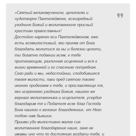
«Святый великомучениче, целителю и
чудотворче Пантелеймоне, всеизрядный
угодниче Божий и молитвенниче присный
христиан православных!
Достойно наречен еси Пантелеймоном, еже
есть всемилостивый, яко приняв от Бога
благодать молитися за ны и болезни целити,
ты богатно подаеши всем, к тебе
притекающим, различная исцеления и вся к
жизни временней и ко спасению потребная.
Сего ради и мы, недостойнии, сподобившеся
твоея милости, паки пред святою твоею
иконою прибегаем к тебе, и прославляюще тя,
яко искренняго угодника Божия, нашего же
вернаго молитвенника и исцелителя, усердие
благодарим тя и Подателя всех благ Господа
Бога нашего о великих благодеяниих, от Него
тобою нам бывших.
Приими убо милостивно малое сие
молитвенное благодарение наше, зане не
имамы ино что по достоянию воздати тебе, и