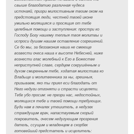
свыше благодатию различная чудеса
источаяй, призри милостивным твоим оком на
предстоящия люди, честней твоей иконе
умильно молящияся и просящия от тебе
целебныя помощи и заступления: простри ко
Господу Богу нашему теплыя твоя молитвы и
испроси душам нашим оставление согрешений.
Се бо мы, за беззакония наша не смеюще
возвести очеса наша к высоте Небесней, ниже
вознести глас молебный к Его в Божестве
неприступней славе, сердцем сокрушённым и
духом смиренным тебе, ходатая милостива ко
Владьще и молитвенника за ны, грешныя,
призываем, яко ты приял еси благодать от
Него недуги отгоняти и страсти исцеляти.
Тебе убо просим: не презри нас, недостойных,
молящихся тебе и твоей помощи требующих.
Буди нам в печалех утешитель, в недузех
страждущим врач, напаствуемым скорый
покровитель, очесем недугующим прозрения
датель, ссущим и младенцем в скорбех
готовейший предстатель и исцелитель: