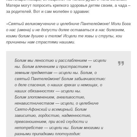
Матери могут попросить крепкого здоровья детям своим, а чада –
за родителей. Вот и сам молебен о здравии:
«Святый великомучениче и целебниче Пантелеймоне! Моли Бога
о нас (имена) и не допусти долее оставаться в нас болезням,
коими болим душею и телом! Исцели те язвы и струпы, кои
причинены нам страстями нашими.
Болим мы леностию и расслаблением — исцели
ны. Болим влечением и пристрастием к
земным предметам — исцели ны. Болим, о
святый Пантелеймоне! Болим забывчивостию:
о деле спасения, о наших грехах и немощах, о
наших обязанностях — исцели ны.
Болим злопомнением, гневливостию,
ненавистничеством — исцели, о целебниче
Свято-Афонский и всемирный. Болим
зависитию, гордостию, надменностию,
превозношением, при всей скудости и
непотребстве — исцели ны. Болим многими и
разными припадками плотоугодия: