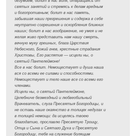
безумием; болит в нас воля, отвращаясь от
святых занятий и стремясь к делам вредным
и богопротивным; болит в нас память,
забывшая наши прегрешения и содержа в себе
неутратно согрешения и оскорбления ближних
наших; болит в нас воображение, не умея и не
желая живо представить нам нашу смерть,
вечную муку грешных, блага Царствия
Небесного, Божий гнев, крестные страдания
Христовы, Его распятие — исцели ны, о
святый Пантелеймоне!
Все в нас болит. Немоществует и душа наша
вся со всеми ее силами и способностями.
Немоществует и тело наше все со всеми его
членами.
Исцели ны, о святый Пантелеймоне,
Целебниче безмездный и любвеобильный
Врачеватель, слуга Пресвятыя Богородицы, и
не оставь наше окаянство в толицех недугах и
в толицей немощи: да исцелясь твоею
благодатию, прославлю Пресвятую Троицу,
Отца и Сына и Святаго Духа и Пресвятую
Богородицу, тебе на служение болящим