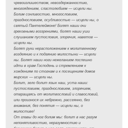
чревоизлишеством, невоздержанностию,
многоядением, сластолюбием — исцели ны.
Болим сонливостию, многословием,
празднословием, осудливостью — исцели ны, о
святый Пантелеймоне! Болят наши очи
греховными воззрениями, болят наши уши
слушанием пустословия, злоречия, наветов —
исцели ны.
Болят руки нерасположением к молитвенному
воздеянию и к подаянию милостыни — исцели
ны. Болят наши ноги нежеланием поспешно
идти в храм Господень и стремлением к
хождениям по стогнам и к посещениям домов
мирских — исцели ны.
Болит, зело болит язык наш, уста наши:
пустословием, празднословием, злоречием,
отвращаясь от молитвословий и славословий,
или произнося их небрежно, рассеянно, без
внимания, без понятия — исцели ны, о
милостиве!
От главы до ног болим мы: болит в нас разум
непонятливостию, неразумностию и