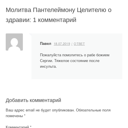
и
г
Молитва Пантелеймону Целителю о
а
здравии
: 1 комментарий
ц
и
Павел
18.07.2019
ОТВЕТ
я
Пожалуйста помолитесь о рабе божием
п
Сергии. Тяжелое состояние после
инсульта.
о
з
а
Добавить комментарий
п
Ваш адрес email не будет опубликован.
Обязательные поля
и
помечены
*
с
Комментарий
*