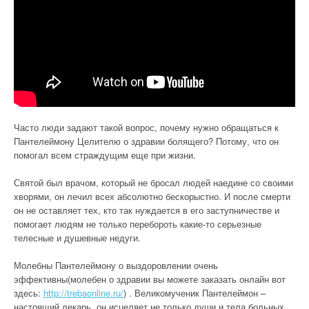
Часто люди задают такой вопрос, почему нужно обращаться к
Пантелеймону Целителю о здравии болящего? Потому, что он
помогал всем страждущим еще при жизни.
Святой был врачом, который не бросал людей наедине со своими
хворями, он лечил всех абсолютно бескорыстно. И после смерти
он не оставляет тех, кто так нуждается в его заступничестве и
помогает людям не только перебороть какие-то серьезные
телесные и душевные недуги.
Молебны Пантелеймону о выздоровлении очень
эффективны(молебен о здравии вы можете заказать онлайн вот
здесь:
http://trebaonline.ru/
) . Великомученик Пантелеймон –
настоящий лекарь, он исцеляет не только души и тела больных.