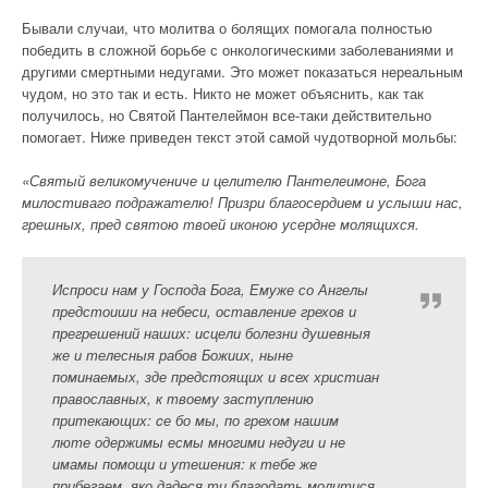
Бывали случаи, что молитва о болящих помогала полностью
победить в сложной борьбе с онкологическими заболеваниями и
другими смертными недугами. Это может показаться нереальным
чудом, но это так и есть. Никто не может объяснить, как так
получилось, но Святой Пантелеймон все-таки действительно
помогает. Ниже приведен текст этой самой чудотворной мольбы:
«Святый великомучениче и целителю Пантелеимоне, Бога
милостиваго подражателю! Призри благосердием и услыши нас,
грешных, пред святою твоей иконою усердне молящихся.
Испроси нам у Господа Бога, Емуже со Ангелы
предстоиши на небеси, оставление грехов и
прегрешений наших: исцели болезни душевныя
же и телесныя рабов Божиих, ныне
поминаемых, зде предстоящих и всех христиан
православных, к твоему заступлению
притекающих: cе бо мы, по грехом нашим
люте одержимы есмы многими недуги и не
имамы помощи и утешения: к тебе же
прибегаем, яко дадеся ти благодать молитися