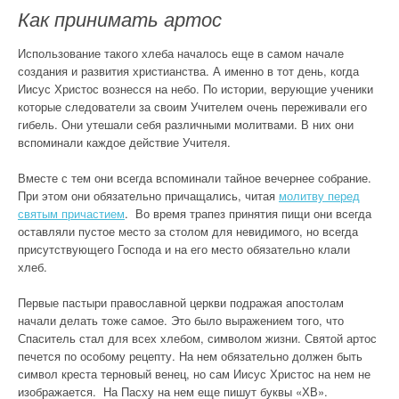
Как принимать артос
Использование такого хлеба началось еще в самом начале
создания и развития христианства. А именно в тот день, когда
Иисус Христос вознесся на небо. По истории, верующие ученики
которые следователи за своим Учителем очень переживали его
гибель. Они утешали себя различными молитвами. В них они
вспоминали каждое действие Учителя.
Вместе с тем они всегда вспоминали тайное вечернее собрание.
При этом они обязательно причащались, читая
молитву перед
святым причастием
. Во время трапез принятия пищи они всегда
оставляли пустое место за столом для невидимого, но всегда
присутствующего Господа и на его место обязательно клали
хлеб.
Первые пастыри православной церкви подражая апостолам
начали делать тоже самое. Это было выражением того, что
Спаситель стал для всех хлебом, символом жизни. Святой артос
печется по особому рецепту. На нем обязательно должен быть
символ креста терновый венец, но сам Иисус Христос на нем не
изображается. На Пасху на нем еще пишут буквы «ХВ».