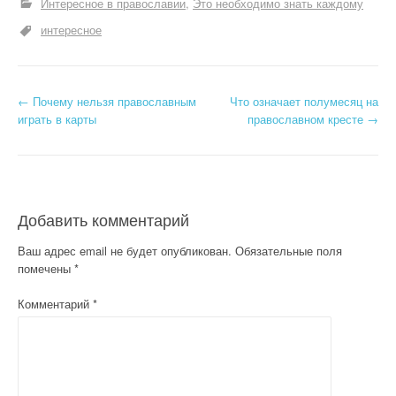
Интересное в православии
Это необходимо знать каждому
интересное
Н
←
Почему нельзя православным
Что означает полумесяц на
играть в карты
православном кресте
→
а
в
и
Добавить комментарий
г
Ваш адрес email не будет опубликован.
Обязательные поля
а
помечены
*
ц
Комментарий
*
и
я
п