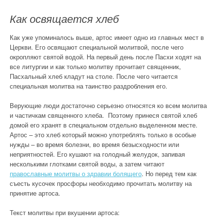
Как освящается хлеб
Как уже упоминалось выше, артос имеет одно из главных мест в
Церкви. Его освящают специальной молитвой, после чего
окропляют святой водой. На первый день после Пасхи ходят на
все литургии и как только молитву прочитает священник,
Пасхальный хлеб кладут на столе. После чего читается
специальная молитва на таинство раздробления его.
Верующие люди достаточно серьезно относятся ко всем молитва
и частичкам священного хлеба. Поэтому принеся святой хлеб
домой его хранят в специальном отдельно выделенном месте.
Артос – это хлеб который можно употреблять только в особые
нужды – во время болезни, во время безысходности или
неприятностей. Его кушают на голодный желудок, запивая
несколькими глотками святой воды, а затем читают
православные молитвы о здравии болящего
. Но перед тем как
съесть кусочек просфоры необходимо прочитать молитву на
принятие артоса.
Текст молитвы при вкушении артоса: