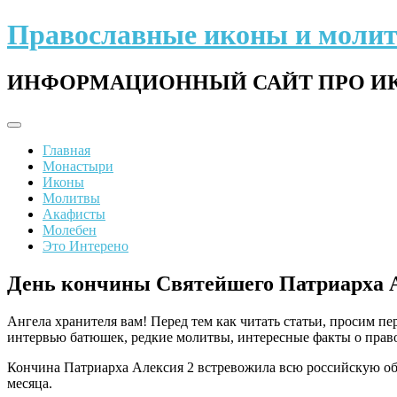
Перейти
Православные иконы и моли
к
содержимому
ИНФОРМАЦИОННЫЙ САЙТ ПРО ИК
Главная
Монастыри
Иконы
Молитвы
Акафисты
Молебен
Это Интерено
День кончины Святейшего Патриарха А
Ангела хранителя вам! Перед тем как читать статьи, просим п
интервью батюшек, редкие молитвы, интересные факты о право
Кончина Патриарха Алексия 2 встревожила всю российскую обще
месяца.