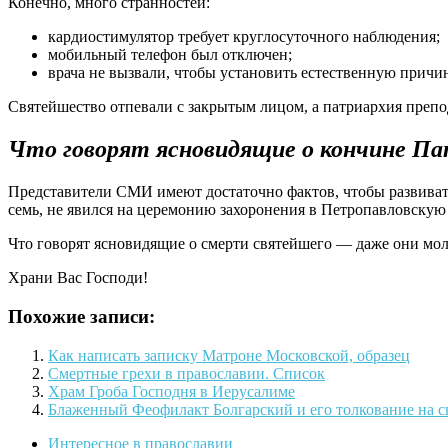
Конечно, много странностей:
кардиостимулятор требует круглосуточного наблюдения;
мобильный телефон был отключен;
врача не вызвали, чтобы установить естественную причин
Святейшество отпевали с закрытым лицом, а патриархия препод
Что говорят ясновидящие о кончине Па
Представители СМИ имеют достаточно фактов, чтобы развивать
семь, не явился на церемонию захоронения в Петропавловску
Что говорят ясновидящие о смерти святейшего — даже они мол
Храни Вас Господи!
Похожие записи:
Как написать записку Матроне Московской, образец
Смертные грехи в православии. Список
Храм Гроба Господня в Иерусалиме
Блаженный Феофилакт Болгарский и его толкование на с
Интересное в православии