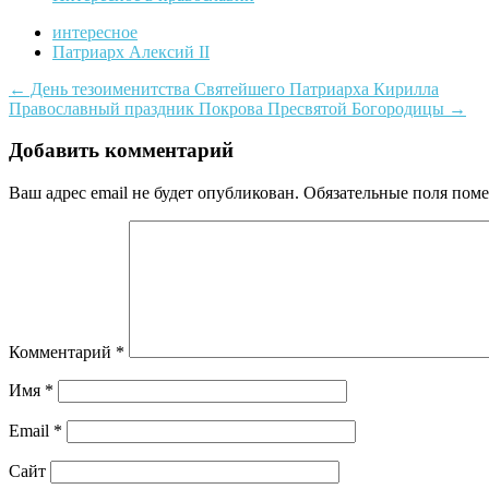
интересное
Патриарх Алексий II
Навигация
←
День тезоименитства Святейшего Патриарха Кирилла
Православный праздник Покрова Пресвятой Богородицы
→
по
записям
Добавить комментарий
Ваш адрес email не будет опубликован.
Обязательные поля пом
Комментарий
*
Имя
*
Email
*
Сайт