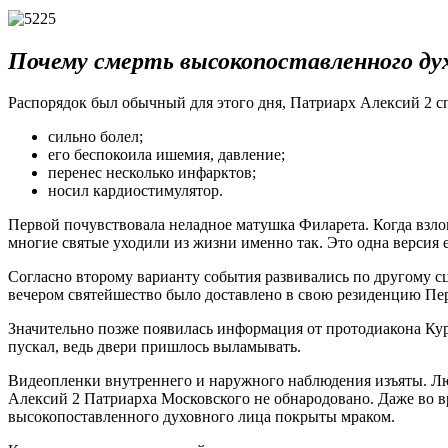
Почему смерть высокопоставленного ду
Распорядок был обычный для этого дня, Патриарх Алексий 2 сп
сильно болел;
его беспокоила ишемия, давление;
перенес несколько инфарктов;
носил кардиостимулятор.
Первой почувствовала неладное матушка Филарета. Когда взло
многие святые уходили из жизни именно так. Это одна версия е
Согласно второму варианту события развивались по другому сц
вечером святейшество было доставлено в свою резиденцию Пер
Значительно позже появилась информация от протодиакона Курае
пускал, ведь двери пришлось выламывать.
Видеопленки внутреннего и наружного наблюдения изъяты. Л
Алексий 2 Патриарха Московского не обнародовано. Даже во в
высокопоставленного духовного лица покрыты мраком.