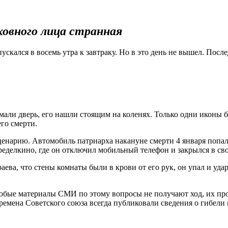
ховного лица странная
ускался в восемь утра к завтраку. Но в это день не вышел. Пос
мали дверь, его нашли стоящим на коленях. Только одни иконы 
го смерти.
енарию. Автомобиль патриарха накануне смерти 4 января попал 
еделкино, где он отключил мобильный телефон и закрылся в сво
ва, что стены комнаты были в крови от его рук, он упал и удар
юбые материалы СМИ по этому вопросы не получают ход, их пр
ремена Советского союза всегда публиковали сведения о гибел