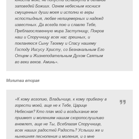
заповедей Божиих. Огнем небесным коснися
смущенных души моея и исполни ю веры
нспостыдныя, любве нелицемерных и надежд
известных. Да всегда пою и славлю Тебе,
Преблагословенную мира Заступницу, Покров
наш и Споручницу всех нас грешных, и
покланяюся Сыну Твоему и Спасу нашему
Господу Иисусу Христу, со Безначальным Его
Отцем и Жизнеподательным Духом Святым
во веки веков. Аминь».
Молитва вторая
«К кому возопию, Владычице, к кому прибегну в
горести моей, аще не к Тебе, Царице
Небесная? Кто плач мой и воздыхание мое
приимет и молениям нашим скоропослушливо
внемлет, аще не Ты, Всеблагая Споручнице,
всех наших радостей Радость? Услыши же и
нынешняя песнопения и моления, и о мне