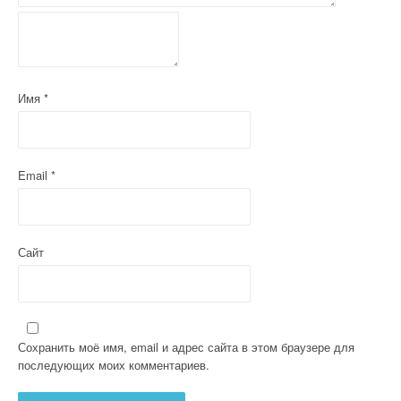
а
п
и
с
Имя
*
я
м
Email
*
Сайт
Сохранить моё имя, email и адрес сайта в этом браузере для
последующих моих комментариев.