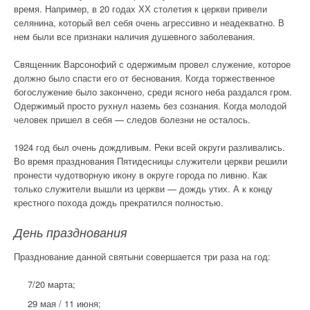
время. Например, в 20 годах ХХ столетия к церкви привели
селянина, который вел себя очень агрессивно и неадекватно. В
нем были все признаки наличия душевного заболевания.
Священник Варсонофий с одержимым провел служение, которое
должно было спасти его от беснования. Когда торжественное
богослужение было закончено, среди ясного неба раздался гром.
Одержимый просто рухнул наземь без сознания. Когда молодой
человек пришел в себя — следов болезни не осталось.
1924 год был очень дождливым. Реки всей округи разливались.
Во время празднования Пятидесницы служители церкви решили
пронести чудотворную икону в округе города по ливню. Как
только служители вышли из церкви — дождь утих. А к концу
крестного похода дождь прекратился полностью.
День празднования
Празднование данной святыни совершается три раза на год:
7/20 марта;
29 мая / 11 июня;