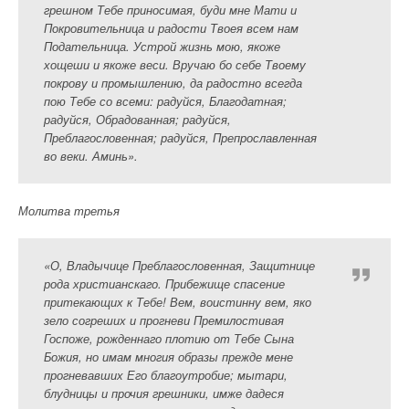
грешном Тебе приносимая, буди мне Мати и
Покровительница и радости Твоея всем нам
Подательница. Устрой жизнь мою, якоже
хощеши и якоже веси. Вручаю бо себе Твоему
покрову и промышлению, да радостно всегда
пою Тебе со всеми: радуйся, Благодатная;
радуйся, Обрадованная; радуйся,
Преблагословенная; радуйся, Препрославленная
во веки. Аминь».
Молитва третья
«О, Владычице Преблагословенная, Защитнице
рода христианскаго. Прибежище спасение
притекающих к Тебе! Вем, воистинну вем, яко
зело согреших и прогневи Премилостивая
Госпоже, рожденнаго плотию от Тебе Сына
Божия, но имам многия образы прежде мене
прогневавших Его благоутробие; мытари,
блудницы и прочия грешники, имже дадеся