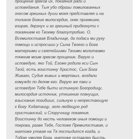
прощение грехов их, покаяния ради и
исповедания. Тыя убо образы помилованных
очесом грешных души моея представляя и на
толикое Божие милосердие, онех приемшее,
взирая, дерзнух и аз грешный прибегнути с
покаянием ко Твоему благоутробию. О,
Всемилостивая Владычице, да подаси ми руку
помощи и испросиши у Сына Твоего и Бога
матерними и святейшими Твоими молитвами
тяжким моим грехом прощение. Верую и
исповедую, яко Той, Егоже родила еси Сын
Твой, есть воистинну Христос, Сын Бога
Живаго, Судия живых и мертвых, воздали
комуждо по делом его. Верую же паки и
исповедую Тебе быти истинную Богородицу,
милосердия источник, утешение плачущих,
взыскание погибших, сильную и непрестающую
к Богу Ходатаицу, зело любящую род
христианский, и Споручницу покаяния.
Воистинну бо несть человеком иныя помощи и
покрова, разве Тебе, Госпоже Премилостивая, и
никтоже уповая на Тя постыдится когда, и
Тобою умоляя Бога, никтоже оставлен бысть.