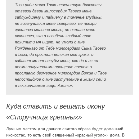
Того ради молю Твою неисчетную благость:
отверзи двери милосердия Твоего мене,
заблуждшему и падшему в тимение глубины,
не возгнушайся мене сквернаго, не презри
грешнаго моления моего, не остави мене
окаяннаго, яко в погибель злобный враг
похитити мя ищет, но умоли о мне
Рожденнаго от Тебе милосердаго Сына Твоего
и Бога, да простит великая моя грехи, и
избавит мя от пагубы моея, яко да и аз со
всеми получившими прощение воспою и
прославлю безмерное милосердие Божие и Твое
непостыдное о мне заступление в жизни сей и
в нескончаемем веце. Аминь».
Куда ставить и вешать икону
«Споручница грешных»
Лучшим местом для данного святого образа будет домашний
иконостас, то есть свой священный «красный уголок» дома. В