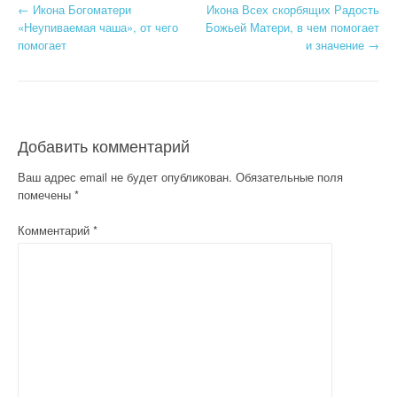
Н
←
Икона Богоматери
Икона Всех скорбящих Радость
«Неупиваемая чаша», от чего
Божьей Матери, в чем помогает
а
помогает
и значение
→
в
и
г
Добавить комментарий
а
Ваш адрес email не будет опубликован.
Обязательные поля
помечены
*
ц
Комментарий
*
и
я
п
о
з