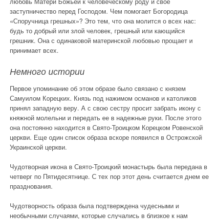
любовь Матери Божьей к человеческому роду и свое
заступничество перед Господом. Чем помогает Богородица
«Споручница грешных»? Это тем, что она молится о всех нас:
будь то добрый или злой человек, грешный или кающийся
грешник. Она с одинаковой материнской любовью прощает и
принимает всех.
Немного истории
Первое упоминание об этом образе было связано с князем
Самуилом Корецких. Князь под нажимом османов и католиков
принял западную веру. А с свою сестру просит забрать икону с
княжной молельни и передать ее в надежные руки. После этого
она постоянно находится в Свято-Троицком Корецком Ровенской
церкви. Еще один список образа вскоре появился в Острожской
Украинской церкви.
Чудотворная икона в Свято-Троицкий монастырь была передана в
четверг по Пятидесятнице. С тех пор этот день считается днем ее
празднования.
Чудотворность образа была подтверждена чудесными и
необычными случаями, которые случались в близкое к нам