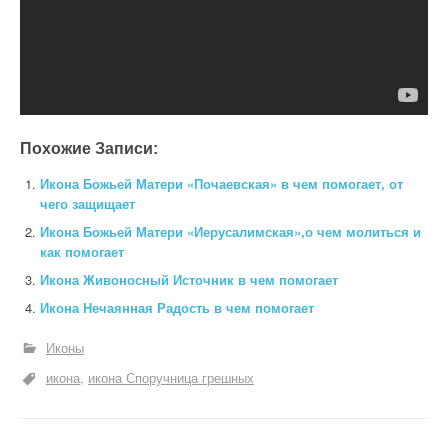
Похожие Записи:
Икона Божьей Матери «Почаевская» в чем помогает, от
чего защищает
Икона Божьей Матери «Иерусалимская»,о чем молиться и
как помогает
Икона Живоносный Источник в чем помогает
Икона Нечаянная Радость в чем помогает
Иконы
икона
икона Споручница грешных