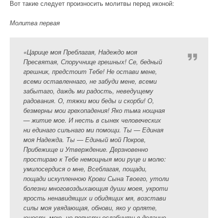
Вот такие следует произносить молитвы перед иконой:
Молитва первая
«Царице моя Преблагая, Надеждо моя
Пресвятая, Споручнице грешных! Се, бедный
грешник, предстоит Тебе! Не остави мене,
всеми оставленнаго, не забуди мене, всеми
забытаго, даждь ми радость, неведущему
радования. О, тяжки мои беды и скорби! О,
безмерны мои грехопадения! Яко тьма нощная
— житие мое. И несть в сынех человеческих
ни единаго сильнаго ми помощи. Ты — Единая
моя Надежда. Ты — Единый мой Покров,
Прибежище и Утверждение. Дерзновенно
простираю к Тебе немощныя мои руце и молю:
умилосердися о мне, Всеблагая, пощади,
пощади искупленною Крови Сына Твоего, утоли
болезни многовоздыхающия души моея, укроти
ярость ненавидящих и обидящих мя, возстави
силы моя увядающая, обнови, яко у орляте,
юность мою, не попусти ослабнути в делание