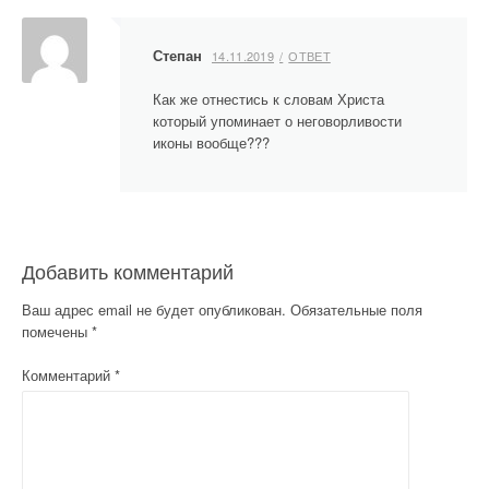
п
Степан
14.11.2019
ОТВЕТ
и
Как же отнестись к словам Христа
с
который упоминает о неговорливости
иконы вообще???
я
м
Добавить комментарий
Ваш адрес email не будет опубликован.
Обязательные поля
помечены
*
Комментарий
*