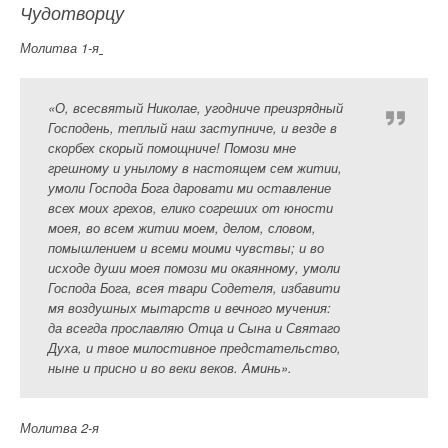
Чудотворцу
Молитва 1-я
«О, всесвятый Николае, угодниче преизрядный
Господень, теплый наш заступниче, и везде в
скорбех скорый помощниче! Помози мне
грешному и унылому в настоящем сем житии,
умоли Господа Бога даровати ми оставление
всех моих грехов, елико согреших от юности
моея, во всем житии моем, делом, словом,
помышлением и всеми моими чувствы; и во
исходе души моея помози ми окаянному, умоли
Господа Бога, всея твари Содетеля, избавити
мя воздушных мытарств и вечного мучения:
да всегда прославляю Отца и Сына и Святаго
Духа, и твое милостивное предстательство,
ныне и присно и во веки веков. Аминь».
Молитва 2-я