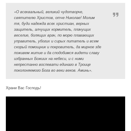
«О всехвальный, великий чудотворче,
святителю Христов, отче Николае! Молим
тя, буди надежда всех христиан, верных
защитель, алчущих кормитель, плачущих
веселие, болящих врач, по морю плавающих
управитель, убогих и сирых питатель и всем
скорый помощник и покровитель, да мирное зде
поживем житие и да сподобимся видети славу
избранных Божиих на небеси, и с ними
непрестанно воспевати единаго в Троице
поколоняемого Бога во веки веков. Аминь».
Храни Вас Господь!