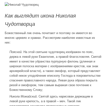
Как выглядит икона Николая
Чудотворца
Божественный лик очень почитают и поэтому он имеется во
многих церквях и храмах. Рассмотрим наиболее известные из
них:
Поясной
. На этой святыне чудотворец изображен по пояс,
держа в левой руке Евангелие, а правой благословляя. Святой
имеет в качестве убранства пурпурную фелонь (длинная и
широкая полоска материи с изображениями крестов, как знак
архиерейской власти), а также омофор, который представляет
собой некое уподобление епископу Господа в покровительстве
спасения православного народа. Левая рука образа покрыта
ризой и омофором, тем самым выражая свое почтение к
Божественному Слову;
Никола Можайский
. Святой здесь нарисован держащим в
левой руке крепость, а в правой – меч. Такой лик
олицетворяет защитника православных городов;