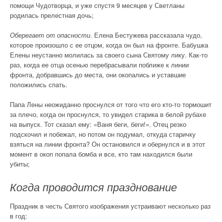
помощи Чудотворца, и уже спустя 9 месяцев у Светланы
родилась прелестная дочь;
Оберегает от опасности
. Елена Бестужева рассказала чудо,
которое произошло с ее отцом, когда он был на фронте. Бабушка
Елены неустанно молилась за своего сына Святому лику. Как-то
раз, когда ее отца осенью перебрасывали поближе к линии
фронта, добравшись до места, они окопались и уставшие
положились спать.
Папа Лены неожиданно проснулся от того что его кто-то тормошит
за плечо, когда он проснулся, то увидел старика в белой рубахе
на выпуск. Тот сказал ему: «Ваня беги, беги!». Отец резко
подскочил и побежал, но потом он подумал, откуда старичку
взяться на линии фронта? Он остановился и обернулся и в этот
момент в окоп попала бомба и все, кто там находился были
убиты;
Когда проводится празднование
Праздник в честь Святого изображения устраивают несколько раз
в год: