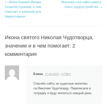
Н
←
Икона Божией Матери
Молитва чтоб найти работу,
Скоропослушница: в чем
поиск трудоустройства
→
а
помогает и значение для
православных
в
и
г
Икона святого Николая Чудотворца,
а
значение и в чем помогает
: 2
ц
комментария
и
я
Елена
17.05.2018
ОТВЕТ
п
Спасибо сайту за чудесные молитвы
о
св.Николаю Чудотворцу. Переписала в
тетрадку и буду молиться каждый день.
з
а