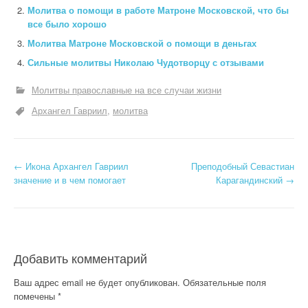
Молитва о помощи в работе Матроне Московской, что бы
все было хорошо
Молитва Матроне Московской о помощи в деньгах
Сильные молитвы Николаю Чудотворцу с отзывами
Молитвы православные на все случаи жизни
Архангел Гавриил
молитва
Н
←
Икона Архангел Гавриил
Преподобный Севастиан
значение и в чем помогает
Карагандинский
→
а
в
и
Добавить комментарий
г
Ваш адрес email не будет опубликован.
Обязательные поля
а
помечены
*