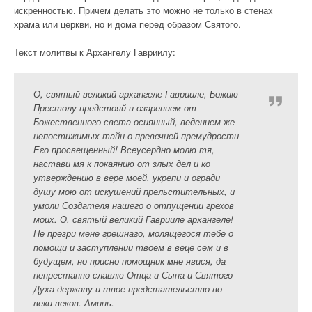
искренностью. Причем делать это можно не только в стенах
храма или церкви, но и дома перед образом Святого.
Текст молитвы к Архангелу Гавриилу:
О, святый великий архангеле Гаврииле, Божию
Престолу предстояй и озарением от
Божественного света осиянный, ведением же
непостижимых тайн о превечней премудрости
Его просвещенный! Всеусердно молю тя,
настави мя к покаянию от злых дел и ко
утверждению в вере моей, укрепи и огради
душу мою от искушений прельстительных, и
умоли Создателя нашего о отпущении грехов
моих. О, святый великий Гаврииле архангеле!
Не презри мене грешнаго, молящегося тебе о
помощи и заступлении твоем в веце сем и в
будущем, но присно помощник мне явися, да
непрестанно славлю Отца и Сына и Святого
Духа державу и твое предстательство во
веки веков. Аминь.