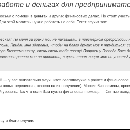
аботе и деньгах для предпринимате
просьбу о помощи в деньгах и других финансовых делах. Но стоит учесть
ля этой молитвы нужно работать на себя. Текст звучит так:
кая! Ты меня за грехи мои не наказывай, в чрезмерном сребролюбии н
ложи. Придай мне здоровья, чтобы на благо других мог я трудиться; с
ую Бизнесменношу, очень-очень тебя прошу! Попроси у Господа Бога бл
нежного рвения мне не пропасть, в грязь своим лицом мне не упасть! 
ой — у вас обязательно улучшится благополучие в работе и финансовое
я новых перспектив, шансов на их получение). Многие бизнесмены, про
ый уровень. Так что если Вам нужна финансовая помощь — Святые всег
ву о благополучии: