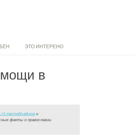
БЕН
ЭТО ИНТЕРЕНО
омощи в
s://t.me/molitvaikona
и
сные факты о православии.