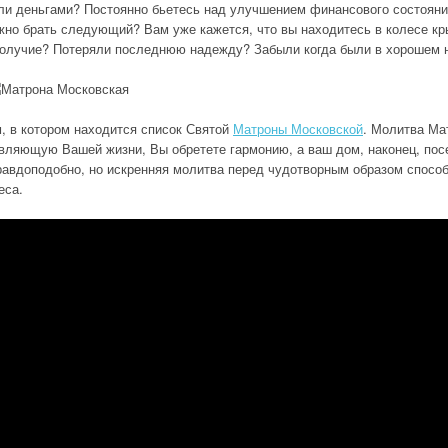
ли деньгами? Постоянно бьетесь над улучшением финансового состояния
ужно брать следующий? Вам уже кажется, что вы находитесь в колесе кр
получие? Потеряли последнюю надежду? Забыли когда были в хорошем 
, в котором находится список Святой
Матроны Московской
. Молитва Ма
яющую Вашей жизни, Вы обретете гармонию, а ваш дом, наконец, посет
неправдоподобно, но искренняя молитва перед чудотворным образом спос
еса.