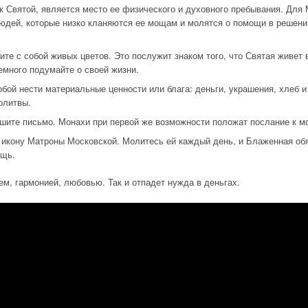
к Святой, является место ее физического и духовного пребывания. Для
людей, которые низко кланяются ее мощам и молятся о помощи в решени
те с собой живых цветов. Это послужит знаком того, что Святая живет
емного подумайте о своей жизни.
обой нести материальные ценности или блага: деньги, украшения, хлеб и
олитвы.
шите письмо. Монахи при первой же возможности положат послание к 
 икону Матроны Московской. Молитесь ей каждый день, и Блаженная об
ощь.
м, гармонией, любовью. Так и отпадет нужда в деньгах.