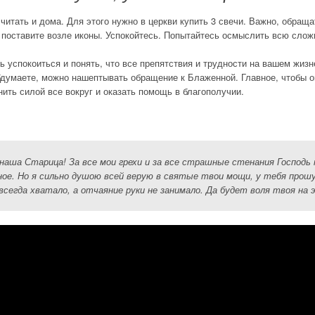
тать и дома. Для этого нужно в церкви купить 3 свечи. Важно, обраща
и поставите возле иконы. Успокойтесь. Попытайтесь осмыслить всю сло
ь успокоиться и понять, что все препятствия и трудности на вашем жизн
обдумаете, можно нашептывать обращение к Блаженной. Главное, чтобы о
нить силой все вокруг и оказать помощь в благополучии.
аша Старица! За все мои грехи и за все страшные стенания Господь п
ное. Но я сильно душою всей верую в святые твои мощи, у тебя прош
сегда хватало, а отчаяние руки не занимало. Да будет воля твоя на э