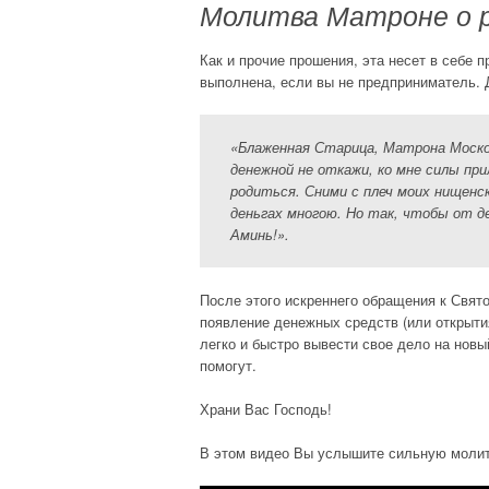
Молитва Матроне о р
Как и прочие прошения, эта несет в себе 
выполнена, если вы не предприниматель. Д
«Блаженная Старица, Матрона Московс
денежной не откажи, ко мне силы при
родиться. Сними с плеч моих нищенск
деньгах многою. Но так, чтобы от де
Аминь!»
.
После этого искреннего обращения к Свят
появление денежных средств (или открыти
легко и быстро вывести свое дело на нов
помогут.
Храни Вас Господь!
В этом видео Вы услышите сильную молит