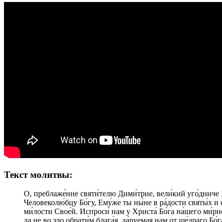
Текст молитвы:
О, преблаже́нне святи́телю Дими́трие, вели́кий уго́дниче 
Человеколю́бцу Бо́гу, Ему́же ты ны́не в ра́дости святы́х и 
ми́лости Свое́й. Испроси́ нам у Христа́ Бо́га на́шего ми́рн
да не во зло обрати́м блага́я, да́руемая нам от ще́драго Бо́