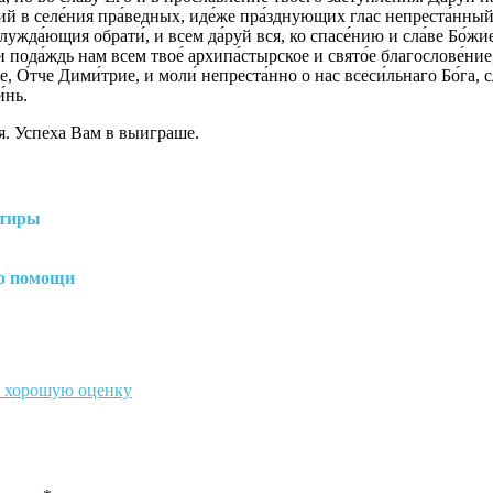
щий в селе́ния пра́ведных, иде́же пра́зднующих глас непреста́нный
блужда́ющия обрати́, и всем да́руй вся, ко спасе́нию и сла́ве Бо́жи
 пода́ждь нам всем твое́ архипа́стырское и свято́е благослове́ние,
ше, О́тче Дими́трие, и моли́ непреста́нно о нас всеси́льнаго Бо́га,
́нь.
я. Успеха Вам в выиграше.
ртиры
 о помощи
а хорошую оценку