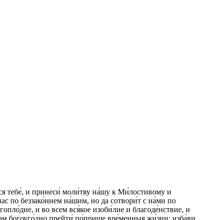
я тебе́, и принеси́ моли́тву на́шу к Ми́лостивому и
нас по беззако́нием на́шим, но да сотвори́т с на́ми по
гопло́дие, и во всем вся́кое изоби́лие и благоде́нствие, и
й нам богоуго́дно прейти́ по́прище вре́менныя жи́зни: изба́ви