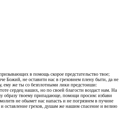
призывающих в помощь скорое предстательство твое;
е Божий, не оставити нас в греховнем плену быти, да не
у, ему же ты со безплотными лики предстоиши:
оте сердец наших, но по своей благости воздаст нам. На
ому образу твоему припадающе, помощи просим: избави
 молитв не обымет нас напасть и не погрязнем в пучине
е и оставление грехов, душам же нашим спасение и велию