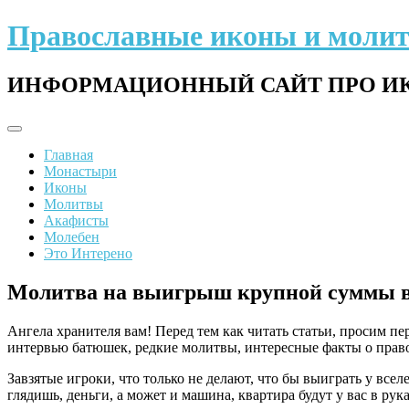
Перейти
Православные иконы и моли
к
содержимому
ИНФОРМАЦИОННЫЙ САЙТ ПРО ИК
Главная
Монастыри
Иконы
Молитвы
Акафисты
Молебен
Это Интерено
Молитва на выигрыш крупной суммы в
Ангела хранителя вам! Перед тем как читать статьи, просим п
интервью батюшек, редкие молитвы, интересные факты о право
Завзятые игроки, что только не делают, что бы выиграть у вс
глядишь, деньги, а может и машина, квартира будут у вас в рука