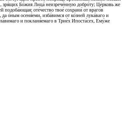
, зря́щих Бо́жия Лица́ неизрече́нную добро́ту; Це́рковь же
ей подоба́ющая; оте́чество твое́ сохрани́ от враго́в
 да о́ным осеня́еми, изба́вимся от ко́зней лука́ваго и
 сла́вимаго и покланя́емаго в Трие́х Ипоста́сех, Ему́же