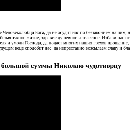
Человеколюбца Бога, да не осудит нас по беззаконием нашим, н
безмятежное житие, здравие душевное и телесное. Избави нас от
еля и умоли Господа, да подаст многих наших грехов прощение, 
дущем веце сподобит нас, да непрестанно возсылаем славу и бл
ю большой суммы Николаю чудотворцу