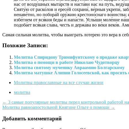
нас от возду́шных мыта́рств и наста́ви нас на путь, веду́
Святу́ю от раско́лов и ересе́й сохрани́, ве́рныя укрепи́, за
ненаве́тно, но побора́й ору́жию крестоно́снаго во́инства; и
избе́гнем от вся́кия беды́ и напа́сти. Услы́ши моле́ние на́
подоба́ет вся́кая сла́ва, честь и держа́ва во ве́ки веко́в. Ами
Самая сильная молитва, чтобы выиграть лотерею это вера в себ
Похожие Записи:
Молитва Спиридону Тримифунтскому о продаже ква
Молитва о помощи в работе Николаю Чудотворцу
Молитва святому мученику Авраамию Болгарскому
Молитва матушке Алипии Голосеевской, как просить
Молитвы православные на все случаи жизни
молитва
Навигация
←
3 самые популярные молитвы перед контрольной работой н
Молитва равноапостольной Княгине Ольге о помощи
→
по
записям
Добавить комментарий