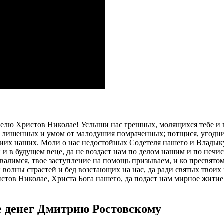
елю Христов Николае! Услыши нас грешных, молящихся тебе и 
 лишенных и умом от малодушия помраченных; потщися, угоднич
ниих наших. Моли о нас недостойных Содетеля нашего и Владык
 в будущем веце, да не воздаст нам по делом нашим и по нечист
хвалимся, твое заступление на помощь призываем, и ко пресвят
и волны страстей и бед возстающих на нас, да ради святых твоих
истов Николае, Христа Бога нашего, да подаст нам мирное жити
 денег Дмитрию Ростовскому