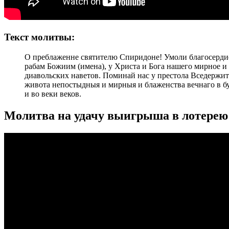
Текст молитвы:
О преблаженне святителю Спиридоне! Умоли благосердие 
рабам Божиим (имена), у Христа и Бога нашего мирное и 
диавольских наветов. Поминай нас у престола Вседержит
живота непостыдныя и мирныя и блаженства вечнаго в бу
и во веки веков.
Молитва на удачу выигрыша в лотере