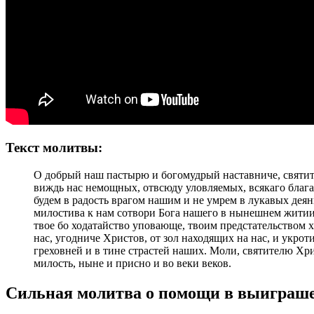
Текст молитвы:
О добрый наш пастырю и богомудрый наставниче, святит
виждь нас немощных, отвсюду уловляемых, всякаго блага
будем в радость врагом нашим и не умрем в лукавых дея
милостива к нам сотвори Бога нашего в нынешнем житии и
твое бо ходатайство уповающе, твоим предстательством 
нас, угодниче Христов, от зол находящих на нас, и укрот
греховней и в тине страстей наших. Моли, святителю Хр
милость, ныне и присно и во веки веков.
Сильная молитва о помощи в выиграше