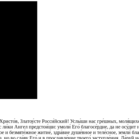
Христо́в, Златоу́сте Росси́йский! Услы́ши нас гре́шных, моля́щихс
с ли́ки Ангел предстои́ши: умоли́ Его́ благосе́рдие, да не осу́дит 
ое и безмяте́жное житие́, здра́вие душе́вное и теле́сное, земли́ бла
га, но во сла́ву Его́ и в прославле́ние твоего́ заступле́ния. Да́ру