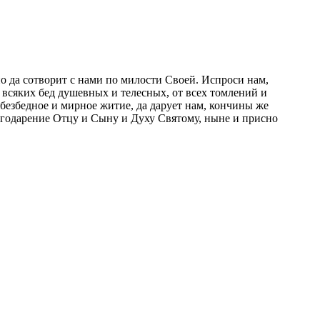
о да сотворит с нами по милости Своей. Испроси нам,
 всяких бед душевных и телесных, от всех томлений и
безбедное и мирное житие, да дарует нам, кончины же
агодарение Отцу и Сыну и Духу Святому, ныне и присно