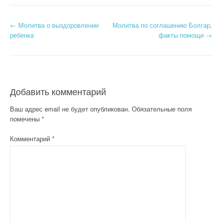
Н
←
Молитва о выздоровлении
Молитва по соглашению Болгар,
ребенка
факты помощи
→
а
в
и
Добавить комментарий
г
Ваш адрес email не будет опубликован.
Обязательные поля
а
помечены
*
ц
Комментарий
*
и
я
п
о