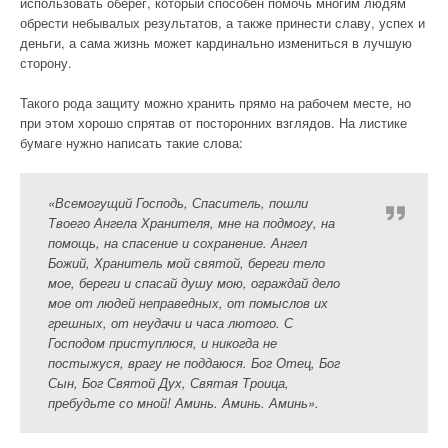
использовать оберег, который способен помочь многим людям
обрести небывалых результатов, а также принести славу, успех и
деньги, а сама жизнь может кардинально измениться в лучшую
сторону.
Такого рода защиту можно хранить прямо на рабочем месте, но
при этом хорошо спрятав от посторонних взглядов. На листике
бумаге нужно написать такие слова:
«Всемогущий Господь, Спаситель, пошли
Твоего Ангела Хранителя, мне на подмогу, на
помощь, на спасение и сохранение. Ангел
Божий, Хранитель мой святой, береги тело
мое, береги и спасай душу мою, ограждай дело
мое от людей неправедных, от помыслов их
грешных, от неудачи и часа лютого. С
Господом приступлюся, и никогда не
постыжуся, врагу не поддаюся. Бог Отец, Бог
Сын, Бог Святой Дух, Святая Троица,
пребудьте со мной! Аминь. Аминь. Аминь».