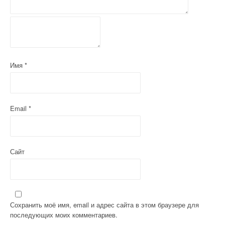
з
а
п
и
Имя
*
с
я
м
Email
*
Сайт
Сохранить моё имя, email и адрес сайта в этом браузере для
последующих моих комментариев.