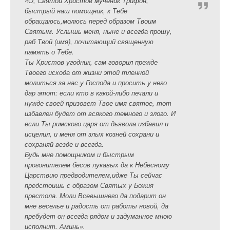
«О, Святой Христов мученик Трифон,
быстрый наш помощник, к Тебе
обращаюсь,молюсь перед образом Твоим
Святым. Услышь меня, ныне и всегда прошу,
раб Твой (имя), почитающий священную
память о Тебе.
Ты Христов угодник, сам говорил прежде
Твоего исхода от жизни этой тленной
молиться за нас у Господа и просить у него
дар этот: если кто в какой-либо печали и
нужде своей призовет Твое имя святое, тот
избавлен будет от всякого темного и злого. И
если Ты римского царя от дьявола избавил и
исцелил, и меня от злых козней сохрани и
сохраняй везде и всегда.
Будь мне помощником и быстрым
прогонителем бесов лукавых да к Небесному
Царствию предводителем,идже Ты сейчас
предстоишь с образом Святых у Божия
престола. Моли Всевышнего да подарит он
мне веселье и радость от работы новой, да
пребудет он всегда рядом и задуманное мною
исполнит. Аминь».