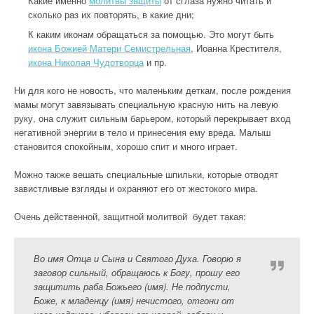
Какие именно
молитвы защиты
от сглаза нужно читать и
сколько раз их повторять, в какие дни;
К каким иконам обращаться за помощью. Это могут быть
икона Божией Матери Семистрельная
, Иоанна Крестителя,
икона Николая Чудотворца
и пр.
Ни для кого не новость, что маленьким деткам, после рождения
мамы могут завязывать специальную красную нить на левую
руку, она служит сильным барьером, который перекрывает вход
негативной энергии в тело и принесения ему вреда. Малыш
становится спокойным, хорошо спит и много играет.
Можно также вешать специальные шпильки, которые отводят
завистливые взгляды и охраняют его от жестокого мира.
Очень действенной, защитной молитвой будет такая:
Во имя Отца и Сына и Святого Духа. Говорю я
заговор сильный, обращаюсь к Богу, прошу его
защитить раба Божьего (имя). Не подпусти,
Боже, к младенцу (имя) нечистого, отгони от