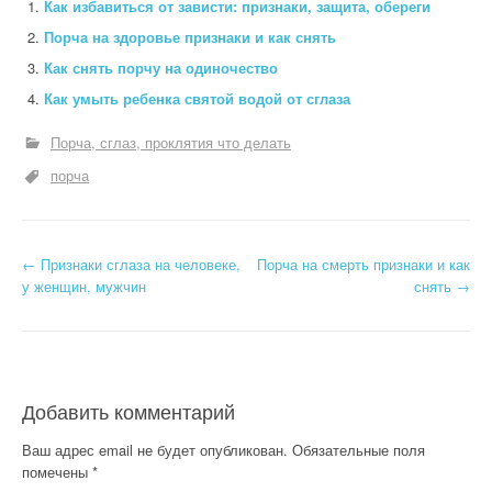
Как избавиться от зависти: признаки, защита, обереги
Порча на здоровье признаки и как снять
Как снять порчу на одиночество
Как умыть ребенка святой водой от сглаза
Порча, сглаз, проклятия что делать
порча
Н
←
Признаки сглаза на человеке,
Порча на смерть признаки и как
у женщин, мужчин
снять
→
а
в
и
Добавить комментарий
г
Ваш адрес email не будет опубликован.
Обязательные поля
а
помечены
*