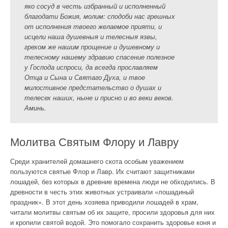
яко сосуд в честь избранный и исполненный
благодати Божия, молим: сподоби нас грешных
от исполнения твоего желаемое прияти, и
исцели наша душевныя и телесныя язвы,
грехом же нашим прощение и душевному и
телесному нашему здравию спасение полезное
у Господа испроси, да всегда прославляем
Отца и Сына и Святаго Духа, и твое
милостивное предстательство о душах и
телесех наших, ныне и присно и во веки веков.
Аминь.
Молитва Святым Флору и Лавру
Среди хранителей домашнего скота особым уважением
пользуются святые Флор и Лавр. Их считают защитниками
лошадей, без которых в древние времена люди не обходились. В
древности в честь этих животных устраивали «лошадиный
праздник». В этот день хозяева приводили лошадей в храм,
читали молитвы святым об их защите, просили здоровья для них
и кропили святой водой. Это помогало сохранить здоровье коня и