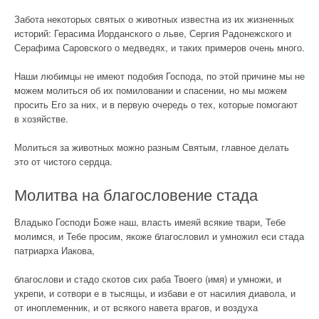
Забота некоторых святых о животных известна из их жизненных
историй: Герасима Иорданского о льве, Сергия Радонежского и
Серафима Саровского о медведях, и таких примеров очень много.
Наши любимцы не имеют подобия Господа, по этой причине мы не
можем молиться об их помиловании и спасении, но мы можем
просить Его за них, и в первую очередь о тех, которые помогают
в хозяйстве.
Молиться за животных можно разным Святым, главное делать
это от чистого сердца.
Молитва на благословение стада
Владыко Господи Боже наш, власть имеяй всякие твари, Тебе
молимся, и Тебе просим, якоже благословил и умножил еси стада
патриарха Иакова,
благослови и стадо скотов сих раба Твоего (имя) и умножи, и
укрепи, и сотвори е в тысящы, и избави е от насилия диавола, и
от иноплеменник, и от всякого навета врагов, и воздуха