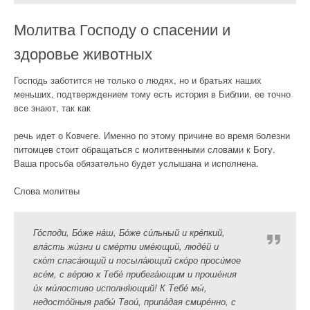
Молитва Господу о спасении и
здоровье животных
Господь заботится не только о людях, но и братьях наших
меньших, подтверждением тому есть история в Библии, ее точно
все знают, так как
речь идет о Ковчеге. Именно по этому причине во время болезни
питомцев стоит обращаться с молитвенными словами к Богу.
Ваша просьба обязательно будет услышана и исполнена.
Слова молитвы
Го́споди, Бо́же на́ш, Бо́же си́льный и кре́пкий,
вла́сть жи́зни и сме́рти име́ющий, люде́й и
ско́т спаса́ющий и посыла́ющий ско́ро проси́мое
все́м, с ве́рою к Тебе́ прибега́ющим и проше́ния
и́х ми́лостиво исполня́ющий! К Тебе́ мы́,
недосто́йныя рабы́ Твои́, припа́дая смире́нно, с