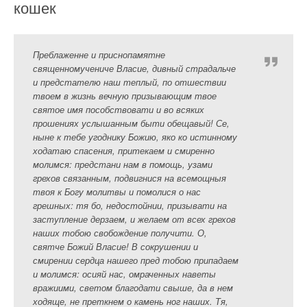
кошек
Преблаженне и приснопамятне
священномучениче Власие, дивный страдальче
и предстателю наш теплый, по отшествии
твоем в жизнь вечную призывающим твое
святое имя пособствовати и во всяких
прошениях услышанным быти обещавый! Се,
ныне к тебе угоднику Божию, яко ко истинному
ходатаю спасения, притекаем и смиренно
молимся: предстани нам в помощь, узами
грехов связанным, подвигнися на всемощныя
твоя к Богу молитвы и помолися о нас
грешных: тя бо, недостойнии, призывати на
заступление дерзаем, и желаем от всех грехов
наших тобою свобождение получити. О,
святче Божий Власие! В сокрушении и
смирении сердца нашего пред тобою припадаем
и молимся: осияй нас, омраченных наветы
вражиими, светом благодати свыше, да в нем
ходяще, не преткнем о камень ног наших. Тя,