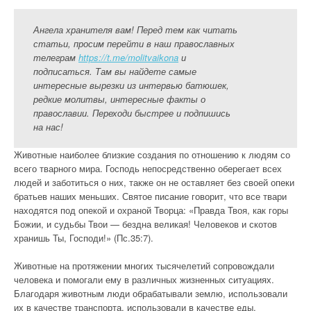
Ангела хранителя вам! Перед тем как читать
статьи, просим перейти в наш православных
телеграм
https://t.me/molitvaikona
и
подписаться. Там вы найдете самые
интересные вырезки из интервью батюшек,
редкие молитвы, интересные факты о
православии. Переходи быстрее и подпишись
на нас!
Животные наиболее близкие создания по отношению к людям со
всего тварного мира. Господь непосредственно оберегает всех
людей и заботиться о них, также он не оставляет без своей опеки
братьев наших меньших. Святое писание говорит, что все твари
находятся под опекой и охраной Творца: «Правда Твоя, как горы
Божии, и судьбы Твои — бездна великая! Человеков и скотов
хранишь Ты, Господи!» (Пс.35:7).
Животные на протяжении многих тысячелетий сопровождали
человека и помогали ему в различных жизненных ситуациях.
Благодаря животным люди обрабатывали землю, использовали
их в качестве транспорта, использовали в качестве еды.