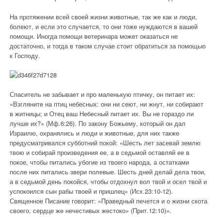
На протяжении всей своей жизни животные, так же как и люди,
болеют, и если это случается, то они тоже нуждаются в вашей
помощи. Иногда помощи ветеринара может оказаться не
достаточно, и тогда в таком случае стоит обратиться за помощью
к Господу.
Спаситель не забывает и про маленькую птичку, он питает их:
«Взгляните на птиц небесных: они ни сеют, ни жнут, ни собирают
в житницы; и Отец ваш Небесный питает их. Вы не гораздо ли
лучше их?» (Мф.6:26). По закону Божьему, который он дал
Израилю, охранялись и люди и животные, для них также
предусматривался субботний покой: «Шесть лет засевай землю
твою и собирай произведения ее, а в седьмой оставляй ее в
покое, чтобы питались убогие из твоего народа, а остатками
после них питались звери полевые. Шесть дней делай дела твои,
а в седьмой день покойся, чтобы отдохнул вол твой и осел твой и
успокоился сын рабы твоей и пришлец» (Исх.23:10-12).
Священное Писание говорит: «Праведный печется и о жизни скота
своего, сердце же нечестивых жестоко» (Прит.12:10)».