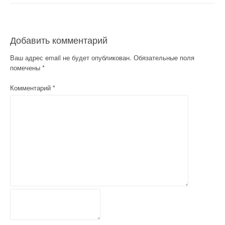
в
и
г
Добавить комментарий
а
Ваш адрес email не будет опубликован.
Обязательные поля
помечены
*
ц
Комментарий
*
и
я
п
о
з
а
п
и