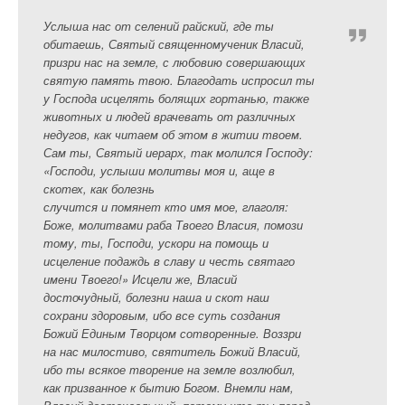
Услыша нас от селений райский, где ты
обитаешь, Святый священномученик Власий,
призри нас на земле, с любовию совершающих
святую память твою. Благодать испросил ты
у Господа исцелять болящих гортанью, также
животных и людей врачевать от различных
недугов, как читаем об этом в житии твоем.
Сам ты, Святый иерарх, так молился Господу:
«Господи, услыши молитвы моя и, аще в
скотех, как болезнь
случится и помянет кто имя мое, глаголя:
Боже, молитвами раба Твоего Власия, помози
тому, ты, Господи, ускори на помощь и
исцеление подаждь в славу и честь святаго
имени Твоего!» Исцели же, Власий
досточудный, болезни наша и скот наш
сохрани здоровым, ибо все суть создания
Божий Единым Творцом сотворенные. Воззри
на нас милостиво, святитель Божий Власий,
ибо ты всякое творение на земле возлюбил,
как призванное к бытию Богом. Внемли нам,