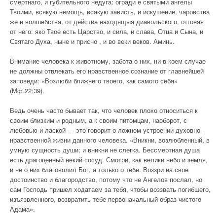
смертнаго, и губительного недуга: огради е святыми ангелы
Твоими, всякую немощь, всякую зависть, и искушение, чаровства
же и волшебства, от действа находящыя диавольского, отгоняя
от него: яко Твое есть Царство, и сила, и слава, Отца и Сына, и
Святаго Духа, ныне и присно , и во веки веков. Аминь.
Внимание человека к животному, забота о них, ни в коем случае
не должны отвлекать его нравственное сознание от главнейшей
заповеди: «Возлюби ближнего твоего, как самого себя»
(Мф.22:39).
Ведь очень часто бывает так, что человек плохо относиться к
своим близким и родным, а к своим питомцам, наоборот, с
любовью и лаской — это говорит о ложном устроении духовно-
нравственной жизни данного человека. «Вникни, возлюбленный, в
умную сущность души; и вникни не слегка. Бессмертная душа
есть драгоценный некий сосуд. Смотри, как велики небо и земля,
и не о них благоволил Бог, а только о тебе. Воззри на свое
достоинство и благородство, потому что не Ангелов послал, но
сам Господь пришел ходатаем за тебя, чтобы воззвать погибшего,
изъязвленного, возвратить тебе первоначальный образ чистого
Адама».