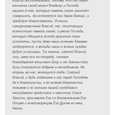
Власий достохвальный, потому что ты перед
кончиною своей молил Владыку и Господа
нашего 6 тех, которые память твою захотят
совершить, да исполнятся они даров Божиих, и
пребудут благословенны. Услышь,
священномученик Власий, нас, почитающих
всечестную память твою, и умоли Господа,
который обещался всегда прошения твои
исполнять; пусть дома наши всякими благами
изобилуются, и мольбы наши о всяких нуждах
будут услышаны. Ты знаешь, святой Власий,
что, имея все по потребу, человек
благодарения вохылает Богу и от довольства
духа становится добрым и незлобливым. Не
отринь же нас, молящихся тебе, Святый
Власий, и будь ходатаем о нас перед Господом,
да в благополучии, и во всяком благочестии
поживем и по кончине нашей сподобимся
неосудженно предстать к престолу Спаса
Христа, прославляя Его со Безначальным Его
Отцем и животворящим Его Духом во веки.
Аминь.