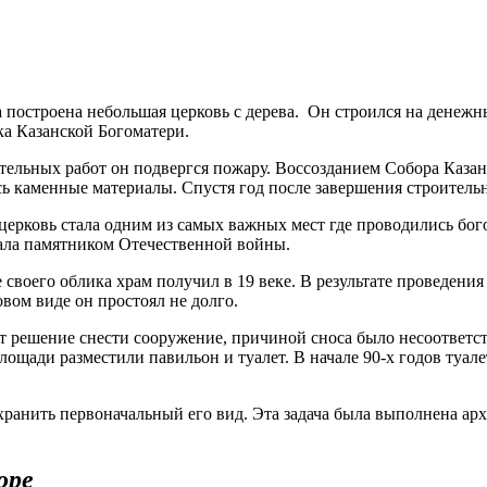
 построена небольшая церковь с дерева. Он строился на денежн
ка Казанской Богоматери.
оительных работ он подвергся пожару. Воссозданием Собора Каз
сь каменные материалы. Спустя год после завершения строитель
я церковь стала одним из самых важных мест где проводились бо
тала памятником Отечественной войны.
своего облика храм получил в 19 веке. В результате проведения
вом виде он простоял не долго.
т решение снести сооружение, причиной сноса было несоответс
щади разместили павильон и туалет. В начале 90-х годов туале
хранить первоначальный его вид. Эта задача была выполнена ар
оре