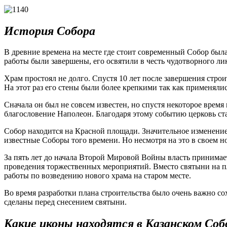
История Собора
В древние времена на месте где стоит современный Собор была
работы были завершены, его освятили в честь чудотворного ли
Храм простоял не долго. Спустя 10 лет после завершения стр
На этот раз его стены были более крепкими так как применяли
Сначала он был не совсем известен, но спустя некоторое врем
благословение Наполеон. Благодаря этому событию церковь с
Собор находится на Красной площади. Значительное изменение 
известные Соборы того времени. Но несмотря на это в своем но
За пять лет до начала Второй Мировой Войны власть принимае
проведения торжественных мероприятий. Вместо святыни на пло
работы по возведению нового храма на старом месте.
Во время разработки плана строительства было очень важно со
сделаны перед снесением святыни.
Какие иконы находятся в Казанском Соб