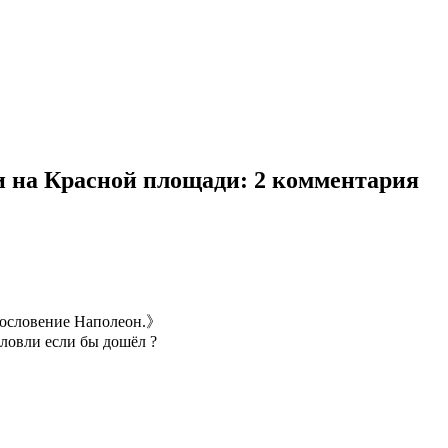
и на Красной площади
: 2 комментария
агословение Наполеон.》
словли если бы дошёл ?