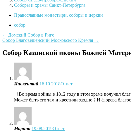
Соборы и храмы Санкт-Петербурга
Православные монастыри, соборы и церкви
собор
Навигация
←
Домский Собор в Риге
Собор Благовещенский Московского Кремля
→
по
записям
Cобор Казанской иконы Божией Матер
Инокентий
16.10.2018
Ответ
《Во время войны в 1812 году в этом храме получил бл
Может быть его там и крестили заодно ? И фюрера благо
Марина
19.08.2019
Ответ