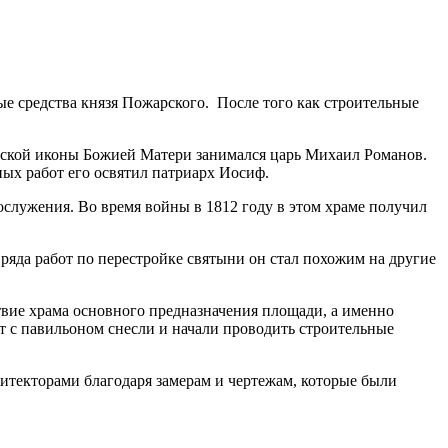
ые средства князя Пожарского. После того как строительные
анской иконы Божией Матери занимался царь Михаил Романов.
ных работ его освятил патриарх Иосиф.
гослужения. Во время войны в 1812 году в этом храме получил
 ряда работ по перестройке святыни он стал похожим на другие
твие храма основного предназначения площади, а именно
т с павильоном снесли и начали проводить строительные
хитекторами благодаря замерам и чертежам, которые были