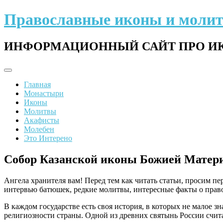
Перейти
Православные иконы и моли
к
содержимому
ИНФОРМАЦИОННЫЙ САЙТ ПРО ИК
Главная
Монастыри
Иконы
Молитвы
Акафисты
Молебен
Это Интерено
Cобор Казанской иконы Божией Матер
Ангела хранителя вам! Перед тем как читать статьи, просим п
интервью батюшек, редкие молитвы, интересные факты о право
В каждом государстве есть своя история, в которых не малое 
религиозности страны. Одной из древних святынь России счита