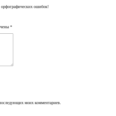
о орфографических ошибок!
ечены
*
ля последующих моих комментариев.