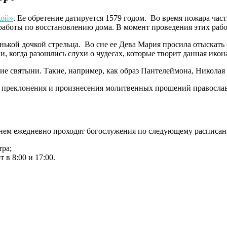
кой»
. Ее обретение датируется 1579 годом. Во время пожара час
 работы по восстановлению дома. В момент проведения этих раб
енькой дочкой стрельца. Во сне ее Дева Мария просила отыскать 
, когда разошлись слухи о чудесах, которые творит данная икон
ие святыни. Такие, например, как образ Пантелеймона, Николая
я преклонения и произнесения молитвенных прошений правосла
 нем ежедневно проходят богослужения по следующему расписа
тра;
в 8:00 и 17:00.