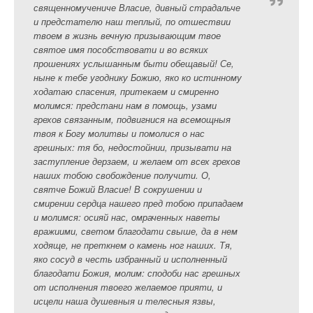
священномучениче Власие, дивный страдальче
и предстателю наш теплый, по отшествии
твоем в жизнь вечную призывающим твое
святое имя пособствовати и во всяких
прошениях услышанным быти обещавый! Се,
ныне к тебе угоднику Божию, яко ко истинному
ходатаю спасения, притекаем и смиренно
молимся: предстани нам в помощь, узами
грехов связанным, подвигнися на всемощныя
твоя к Богу молитвы и помолися о нас
грешных: тя бо, недостойнии, призывати на
заступление дерзаем, и желаем от всех грехов
наших тобою свобождение получити. О,
святче Божий Власие! В сокрушении и
смирении сердца нашего пред тобою припадаем
и молимся: осияй нас, омраченных наветы
вражиими, светом благодати свыше, да в нем
ходяще, не преткнем о камень ног наших. Тя,
яко сосуд в честь избранный и исполненный
благодати Божия, молим: сподоби нас грешных
от исполнения твоего желаемое прияти, и
исцели наша душевныя и телесныя язвы,