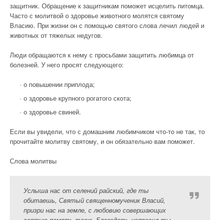
защитник. Обращение к защитникам поможет исцелить питомца.
Часто с молитвой о здоровье животного молятся святому
Власию. При жизни он с помощью святого слова лечил людей и
животных от тяжелых недугов.
Люди обращаются к нему с просьбами защитить любимца от
болезней. У него просят следующего:
· о повышении приплода;
· о здоровье крупного рогатого скота;
· о здоровье свиней.
Если вы увидели, что с домашним любимчиком что-то не так, то
прочитайте молитву святому, и он обязательно вам поможет.
Слова молитвы
Услыша нас от селений райский, где ты
обитаешь, Святый священномученик Власий,
призри нас на земле, с любовию совершающих
святую память твою. Благодать испросил ты