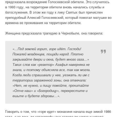
предсказала возрождение Голосеевской обители. Это случилось
в 1993 году, на территории обители вновь начались службы и
богослужения. В этом же году к лику Святых был причислен
преподобный Алексий Голосеевский, который помогал матушке во
времена ее проживания на территории обители.
Женщина предсказала трагедию в Чернобыле, она говорила:
«…Под землей горит, горе идёт. Господи!
Пожалей младенцев, пощади народ. Плотно
закрывайте двери и окна, будет много газа…»
Таких слов как «реактор» Агафья наверняка не
знала, и поэтому объясняла все, так как могла.
Когда люди спрашивали у нее, уезжать ли им с
территории зараженной зоны, она отвечала:
«Нет, не нужно, и пищу помойте, прочитайте
«Отче наш» и «Богородицу», перекрестите и
ешьте и будете здоровы…».
Говорить о том, что «горе идет» монахиня начала еще зимой 1986
года, а за день до катастрофы она ходила по улице и читала