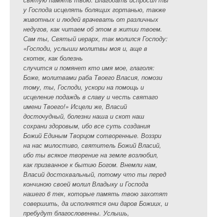
у Господа исцелять болящих гортанью, также
животных и людей врачевать от различных
недугов, как читаем об этом в житии твоем.
Сам ты, Святый иерарх, так молился Господу:
«Господи, услыши молитвы моя и, аще в
скотех, как болезнь
случится и помянет кто имя мое, глаголя:
Боже, молитвами раба Твоего Власия, помози
тому, ты, Господи, ускори на помощь и
исцеление подаждь в славу и честь святаго
имени Твоего!» Исцели же, Власий
досточудный, болезни наша и скот наш
сохрани здоровым, ибо все суть создания
Божий Единым Творцом сотворенные. Воззри
на нас милостиво, святитель Божий Власий,
ибо ты всякое творение на земле возлюбил,
как призванное к бытию Богом. Внемли нам,
Власий достохвальный, потому что ты перед
кончиною своей молил Владыку и Господа
нашего 6 тех, которые память твою захотят
совершить, да исполнятся они даров Божиих, и
пребудут благословенны. Услышь,