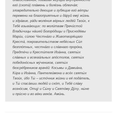
его́ (скота́) пла́мень и боле́знь облегча́я;
зловредительно деющие и губящие его́ ве́тры
перемени на благоприятные и да́руй ему́ жи́знь
и здра́вие, ра́ди моле́ния ве́рных люде́й Твои́х, к
Тебе́ взыва́ющих: по моли́твам Пречи́стой
Влады́чицы на́шей Богоро́дицы и Присноде́вы
Мари́и, си́лою Честна́го и Животворя́щаго
Креста́, покровительством небе́сных Си́л
безпло́тных, честна́го и сла́внаго проро́ка,
Предте́чи и Крести́теля Иоа́нна, святы́х
сла́вных и всехва́льных апо́столов, святы́х
победоно́сных му́чеников, святы́х
безсре́бреников враче́й: Косьмы и Дамиа́на,
Ки́ра и Иоа́нна, Пантелеи́мона и все́х святы́х
Твои́х, и́бо Ты́ – исто́чник жи́зни и ея́ пода́тель,
и Ты́ спаса́еши люде́й и ско́т, и Тебе́ сла́ву
возно́сим, Отцу́ и Сы́ну и Свято́му Ду́ху, ны́не
и при́сно и во ве́ки веко́в. Ами́нь.