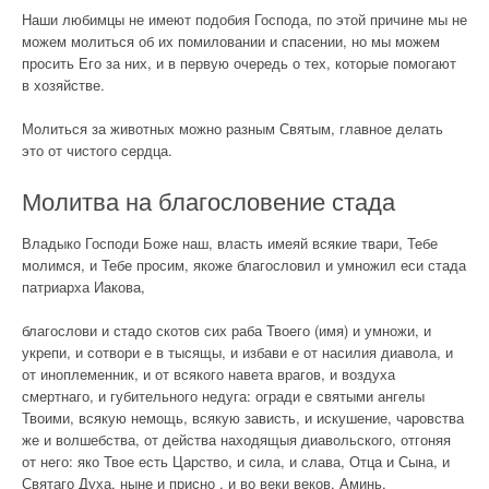
Наши любимцы не имеют подобия Господа, по этой причине мы не
можем молиться об их помиловании и спасении, но мы можем
просить Его за них, и в первую очередь о тех, которые помогают
в хозяйстве.
Молиться за животных можно разным Святым, главное делать
это от чистого сердца.
Молитва на благословение стада
Владыко Господи Боже наш, власть имеяй всякие твари, Тебе
молимся, и Тебе просим, якоже благословил и умножил еси стада
патриарха Иакова,
благослови и стадо скотов сих раба Твоего (имя) и умножи, и
укрепи, и сотвори е в тысящы, и избави е от насилия диавола, и
от иноплеменник, и от всякого навета врагов, и воздуха
смертнаго, и губительного недуга: огради е святыми ангелы
Твоими, всякую немощь, всякую зависть, и искушение, чаровства
же и волшебства, от действа находящыя диавольского, отгоняя
от него: яко Твое есть Царство, и сила, и слава, Отца и Сына, и
Святаго Духа, ныне и присно , и во веки веков. Аминь.