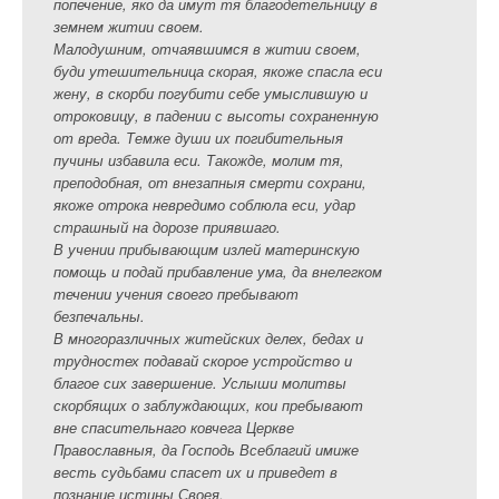
попечение, яко да имут тя благодетельницу в
земнем житии своем.
Малодушним, отчаявшимся в житии своем,
буди утешительница скорая, якоже спасла еси
жену, в скорби погубити себе умыслившую и
отроковицу, в падении с высоты сохраненную
от вреда. Темже души их погибительныя
пучины избавила еси. Такожде, молим тя,
преподобная, от внезапныя смерти сохрани,
якоже отрока невредимо соблюла еси, удар
страшный на дорозе приявшаго.
В учении прибывающим излей материнскую
помощь и подай прибавление ума, да внелегком
течении учения своего пребывают
безпечальны.
В многоразличных житейских делех, бедах и
трудностех подавай скорое устройство и
благое сих завершение. Услыши молитвы
скорбящих о заблуждающих, кои пребывают
вне спасительнаго ковчега Церкве
Православныя, да Господь Всеблагий имиже
весть судьбами спасет их и приведет в
познание истины Своея.