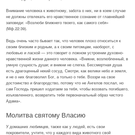
Внимание человека к животному, забота о них, ни в коем случае
не должны отвлекать его нравственное сознание от главнейшей
заповеди: «Возлюби ближнего твоего, как самого себя»
(Мф.22:39).
Ведь очень часто бывает так, что человек плохо относиться к
своим близким и родным, а к своим питомцам, наоборот, с
любовью и лаской — это говорит о ложном устроении духовно-
нравственной жизни данного человека. «Вникни, возлюбленный, в
умную сущность души; и вникни не слегка. Бессмертная душа
есть драгоценный некий сосуд. Смотри, как велики небо и земля,
и не о них благоволил Бог, а только о тебе. Воззри на свое
достоинство и благородство, потому что не Ангелов послал, но
сам Господь пришел ходатаем за тебя, чтобы воззвать погибшего,
изъязвленного, возвратить тебе первоначальный образ чистого
Адама».
Молитва святому Власию
У домашних любимцев, также как у людей, есть свои
покровители, учтите, что у каждого вида животного свой