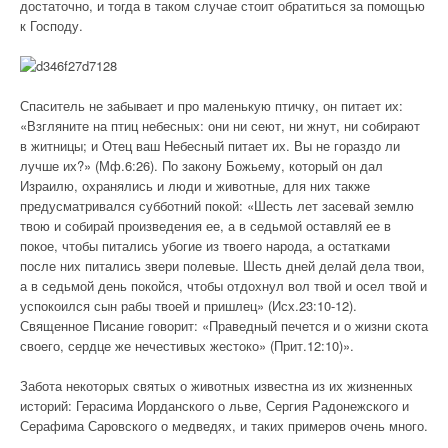
достаточно, и тогда в таком случае стоит обратиться за помощью
к Господу.
Спаситель не забывает и про маленькую птичку, он питает их:
«Взгляните на птиц небесных: они ни сеют, ни жнут, ни собирают
в житницы; и Отец ваш Небесный питает их. Вы не гораздо ли
лучше их?» (Мф.6:26). По закону Божьему, который он дал
Израилю, охранялись и люди и животные, для них также
предусматривался субботний покой: «Шесть лет засевай землю
твою и собирай произведения ее, а в седьмой оставляй ее в
покое, чтобы питались убогие из твоего народа, а остатками
после них питались звери полевые. Шесть дней делай дела твои,
а в седьмой день покойся, чтобы отдохнул вол твой и осел твой и
успокоился сын рабы твоей и пришлец» (Исх.23:10-12).
Священное Писание говорит: «Праведный печется и о жизни скота
своего, сердце же нечестивых жестоко» (Прит.12:10)».
Забота некоторых святых о животных известна из их жизненных
историй: Герасима Иорданского о льве, Сергия Радонежского и
Серафима Саровского о медведях, и таких примеров очень много.