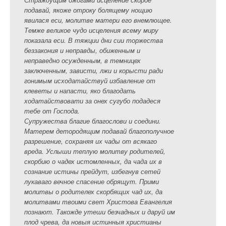
подавай, якоже отроку болящему нощию
явилася еси, молитве матери его внемлющее.
Темже великое чудо исцеления всему миру
показала еси. В тяжции дни сии торжества
беззакония и неправды, обиженным и
неправедно осужденным, в темницех
заключенным, зависти, лжи и корысти ради
гонимым исходатайствуй избавление от
клеветы и напасти, яко благодать
ходатайствовати за онех сугубо подадеся
тебе от Господа.
Супружества благие благослови и соедини.
Матерем детородящим подавай благополучное
разрешение, сохраняя их чады от всякаго
вреда. Услыши теплую молитву родителей,
скорбию о чадех истомленных, да чада их в
сознание истины прейдут, избегнув сетей
лукаваго вечное спасение обрящут. Прими
молитвы о родителех скорбящих чад их, да
молитвами твоими свет Христова Евангелия
познают. Такожде утеши безчадных и даруй им
плод чрева, да новыя истинныя христианы