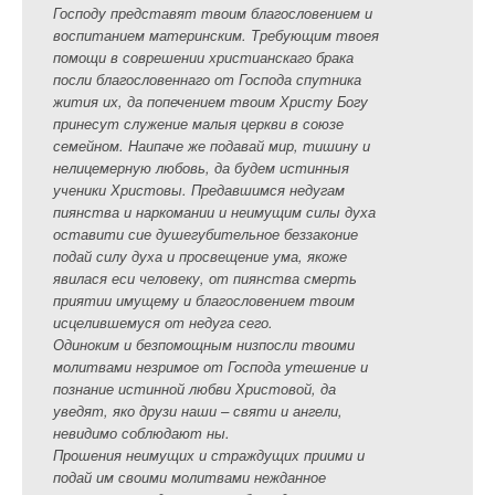
Господу представят твоим благословением и
воспитанием материнским. Требующим твоея
помощи в соврешении христианскаго брака
посли благословеннаго от Господа спутника
жития их, да попечением твоим Христу Богу
принесут служение малыя церкви в союзе
семейном. Наипаче же подавай мир, тишину и
нелицемерную любовь, да будем истинныя
ученики Христовы. Предавшимся недугам
пиянства и наркомании и неимущим силы духа
оставити сие душегубительное беззаконие
подай силу духа и просвещение ума, якоже
явилася еси человеку, от пиянства смерть
приятии имущему и благословением твоим
исцелившемуся от недуга сего.
Одиноким и безпомощным низпосли твоими
молитвами незримое от Господа утешение и
познание истинной любви Христовой, да
уведят, яко друзи наши – святи и ангели,
невидимо соблюдают ны.
Прошения неимущих и страждущих приими и
подай им своими молитвами нежданное