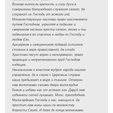
Воинам низпосли крепость и силу духа в
совершении богоугоднаго служения своего, да
сохранит их Господь от всякого зла.
Монашествующих настави право шествовати
путем Господним, укрепляя в подвизех и
смеренном несении креста своего, якоже и ты
подвизалася во спасение в любви ко Господу и
людем Его.
Архиереом и священником подавай истинное
стояние в вере православной, да стадо
Христово пасут верно и нелицемерно, право
правящие и непреткновенно пред Господом
ходящее.
Начальником и властем мудрое народа нашего
управление, да в союзе с Церковью страна
наша пребывает в мире и тишине. Отверзи
нам молитвами своими двери милосердия
Божия и избави нас от всякаго зла. Даруй нам
избежати сетей лукаваго. Моли, преподобная,
Милосерднаго Господа о нас, кающихся, да
простит нам вины наши по множеству
благости Своей. И даже до конца молитвами