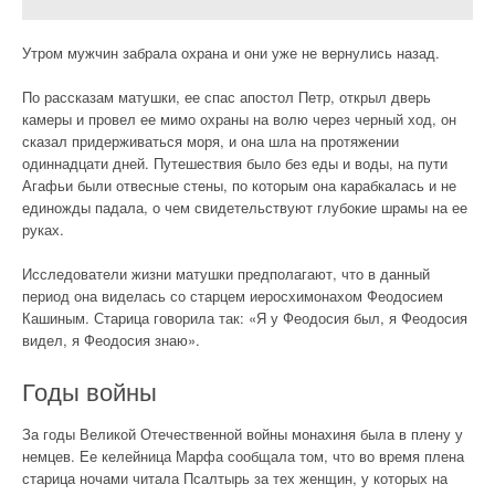
Утром мужчин забрала охрана и они уже не вернулись назад.
По рассказам матушки, ее спас апостол Петр, открыл дверь
камеры и провел ее мимо охраны на волю через черный ход, он
сказал придерживаться моря, и она шла на протяжении
одиннадцати дней. Путешествия было без еды и воды, на пути
Агафьи были отвесные стены, по которым она карабкалась и не
единожды падала, о чем свидетельствуют глубокие шрамы на ее
руках.
Исследователи жизни матушки предполагают, что в данный
период она виделась со старцем иеросхимонахом Феодосием
Кашиным. Старица говорила так: «Я у Феодосия был, я Феодосия
видел, я Феодосия знаю».
Годы войны
За годы Великой Отечественной войны монахиня была в плену у
немцев. Ее келейница Марфа сообщала том, что во время плена
старица ночами читала Псалтырь за тех женщин, у которых на