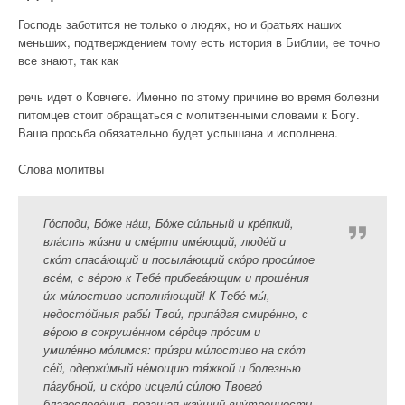
Господь заботится не только о людях, но и братьях наших
меньших, подтверждением тому есть история в Библии, ее точно
все знают, так как
речь идет о Ковчеге. Именно по этому причине во время болезни
питомцев стоит обращаться с молитвенными словами к Богу.
Ваша просьба обязательно будет услышана и исполнена.
Слова молитвы
Го́споди, Бо́же на́ш, Бо́же си́льный и кре́пкий,
вла́сть жи́зни и сме́рти име́ющий, люде́й и
ско́т спаса́ющий и посыла́ющий ско́ро проси́мое
все́м, с ве́рою к Тебе́ прибега́ющим и проше́ния
и́х ми́лостиво исполня́ющий! К Тебе́ мы́,
недосто́йныя рабы́ Твои́, припа́дая смире́нно, с
ве́рою в сокруше́нном се́рдце про́сим и
умиле́нно мо́лимся: при́зри ми́лостиво на ско́т
се́й, одержи́мый не́мощию тя́жкой и болезнью
па́губной, и ско́ро исцели́ си́лою Твоего́
благослове́ния, погашая жгу́щий вну́тренности