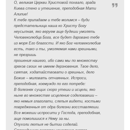
О, великая Церкви Христовой похвало, града
Киева стено и утешение, преподобная Мати
Алипие!
К тебе припадаем и тебе молимся – буди
предстательница наша ко Христу Богу
неусыпная, яко веруем аще будеши умолять
Человеколюбца Бога, все будет даровано тебе
из моря Его благости. И яко Бог человеколюбив
есть, тако и ты, умоляемая нами грешными,
не презришь
прошения нашего, ибо сами мы по множеству
грехов своих не имеем дерзновения. Твое дело,
святая, ходатайствовати о грешных, дело
Божие – миловать отчаянных. Испроси,
преподобная, коемуждо по его потребе:
В болезнех сущих скоро утеши и исцели, яко
ныне во множестве исцеление соделоваеши –
яко немыя глаголати, слепыя видети, костьми
повредженныя от одра болезни восставляеши.
Все можеши испросити у Господа, преподобная,
аще помолишися к Нему за ны.
Опухоли лютыя не бытии соделай.
Страждущим ожогами исцеление скорое