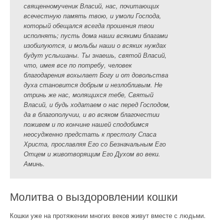
священномученик Власий, нас, почитающих
всечестную память твою, и умоли Господа,
который обещался всегда прошения твои
исполнять; пусть дома наши всякими благами
изобилуются, и мольбы наши о всяких нуждах
будут услышаны. Ты знаешь, святой Власий,
что, имея все по потребу, человек
благодарения вохылает Богу и от довольства
духа становится добрым и незлобливым. Не
отринь же нас, молящихся тебе, Святый
Власий, и будь ходатаем о нас перед Господом,
да в благополучии, и во всяком благочестии
поживем и по кончине нашей сподобимся
неосудженно предстать к престолу Спаса
Христа, прославляя Его со Безначальным Его
Отцем и животворящим Его Духом во веки.
Аминь.
Молитва о выздоровлении кошки
Кошки уже на протяжении многих веков живут вместе с людьми.