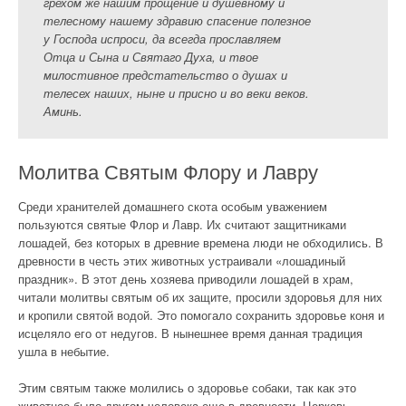
грехом же нашим прощение и душевному и
телесному нашему здравию спасение полезное
у Господа испроси, да всегда прославляем
Отца и Сына и Святаго Духа, и твое
милостивное предстательство о душах и
телесех наших, ныне и присно и во веки веков.
Аминь.
Молитва Святым Флору и Лавру
Среди хранителей домашнего скота особым уважением
пользуются святые Флор и Лавр. Их считают защитниками
лошадей, без которых в древние времена люди не обходились. В
древности в честь этих животных устраивали «лошадиный
праздник». В этот день хозяева приводили лошадей в храм,
читали молитвы святым об их защите, просили здоровья для них
и кропили святой водой. Это помогало сохранить здоровье коня и
исцеляло его от недугов. В нынешнее время данная традиция
ушла в небытие.
Этим святым также молились о здоровье собаки, так как это
животное было другом человека еще в древности. Церковь